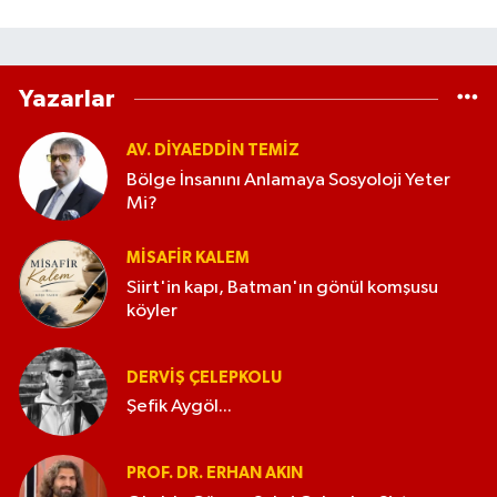
Yazarlar
AV. DIYAEDDIN TEMIZ
Bölge İnsanını Anlamaya Sosyoloji Yeter
Mi?
MISAFIR KALEM
Siirt'in kapı, Batman'ın gönül komşusu
köyler
DERVIŞ ÇELEPKOLU
Şefik Aygöl...
PROF. DR. ERHAN AKIN