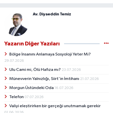
Av. Diyaeddin Temiz
Yazarın Diğer Yazıları
Bölge İnsanını Anlamaya Sosyoloji Yeter Mi?
29.07.2026
Ulu Cami mi, Ölü Hafıza mı?
23.07.2026
Münevverin Yalnızlığı, Siirt'in İmtihanı
21.07.2026
Morgun Üstündeki Oda
16.07.2026
Telefon
07.07.2026
Valiyi eleştirirken bir gerçeği unutmamak gerekir
01.06.2026