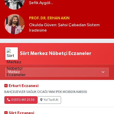
Şefik Aygöl...
PROF. DR. ERHAN AKIN
Okulda Güven: Şahsi Çabadan Sistem
İradesine
Siirt Merkez Nöbetçi Eczaneler
Erkurt Eczanesi
BAHÇELİEVLER SAĞLIK OCAĞI YANI İPEK MOBİLYA KARŞISI
0 (551) 461 25 56
Yol Tarifi Al
Siirt Eczanesi