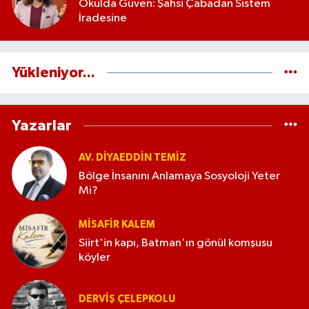
Okulda Güven: Şahsi Çabadan Sistem
İradesine
Yükleniyor...
Yazarlar
AV. DIYAEDDIN TEMIZ
Bölge İnsanını Anlamaya Sosyoloji Yeter
Mi?
MISAFIR KALEM
Siirt'in kapı, Batman'ın gönül komşusu
köyler
DERVIŞ ÇELEPKOLU