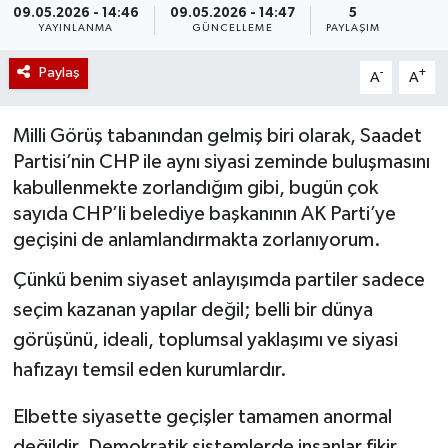
09.05.2026 - 14:46
09.05.2026 - 14:47
5
YAYINLANMA
GÜNCELLEME
PAYLAŞIM
Paylaş
-
+
A
A
Milli Görüş tabanından gelmiş biri olarak, Saadet
Partisi’nin CHP ile aynı siyasi zeminde buluşmasını
kabullenmekte zorlandığım gibi, bugün çok
sayıda CHP’li belediye başkanının AK Parti’ye
geçişini de anlamlandırmakta zorlanıyorum.
Çünkü benim siyaset anlayışımda partiler sadece
seçim kazanan yapılar değil; belli bir dünya
görüşünü, ideali, toplumsal yaklaşımı ve siyasi
hafızayı temsil eden kurumlardır.
Elbette siyasette geçişler tamamen anormal
değildir. Demokratik sistemlerde insanlar fikir