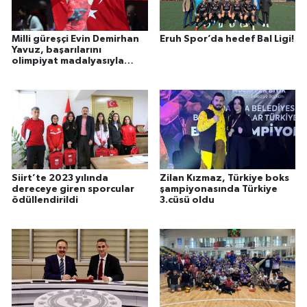
Milli güreşçi Evin Demirhan
Eruh Spor’da hedef Bal Ligi!
Yavuz, başarılarını
olimpiyat madalyasıyla
taçlandırmak istiyor
Siirt’te 2023 yılında
Zilan Kızmaz, Türkiye boks
dereceye giren sporcular
şampiyonasında Türkiye
ödüllendirildi
3.cüsü oldu