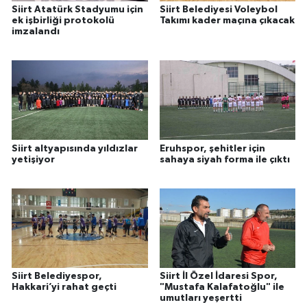
Siirt Atatürk Stadyumu için
Siirt Belediyesi Voleybol
ek işbirliği protokolü
Takımı kader maçına çıkacak
imzalandı
Siirt altyapısında yıldızlar
Eruhspor, şehitler için
yetişiyor
sahaya siyah forma ile çıktı
Siirt Belediyespor,
Siirt İl Özel İdaresi Spor,
Hakkari’yi rahat geçti
"Mustafa Kalafatoğlu" ile
umutları yeşertti