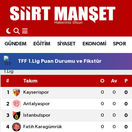
GÜNDEM
Siirt Nöbetçi Eczaneler
EĞİTİM
Siirt Hava Durumu
GÜNDEM
EĞİTİM
SİYASET
EKONOMİ
SPOR
SİYASET
Siirt Namaz Vakitleri
TFF 1.Lig Puan Durumu ve Fikstür
EKONOMİ
Siirt Trafik Yoğunluk Haritası
#
Takım
O
Av
P
SPOR
Süper Lig Puan Durumu ve Fikstür
1
Kayserispor
0
0
0
İLÇELER
Tüm Manşetler
2
Antalyaspor
0
0
0
KÜLTÜR-SANAT
Son Dakika Haberleri
3
İstanbulspor
0
0
0
4
Fatih Karagümrük
0
0
0
SAĞLIK-YAŞAM
Haber Arşivi