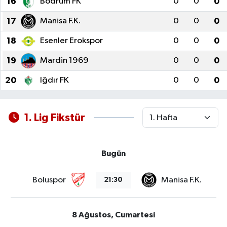
16
Bodrum FK
0
0
0
17
Manisa F.K.
0
0
0
18
Esenler Erokspor
0
0
0
19
Mardin 1969
0
0
0
20
Iğdır FK
0
0
0
1. Lig Fikstür
Bugün
Boluspor
Manisa F.K.
21:30
8 Ağustos, Cumartesi