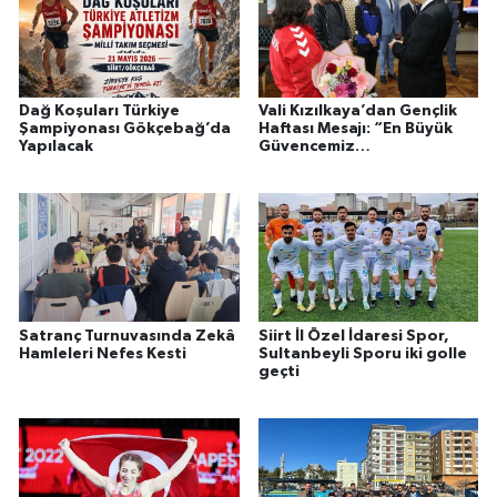
Dağ Koşuları Türkiye
Vali Kızılkaya’dan Gençlik
Şampiyonası Gökçebağ’da
Haftası Mesajı: “En Büyük
Yapılacak
Güvencemiz
Gençlerimizdir”
Satranç Turnuvasında Zekâ
Siirt İl Özel İdaresi Spor,
Hamleleri Nefes Kesti
Sultanbeyli Sporu iki golle
geçti