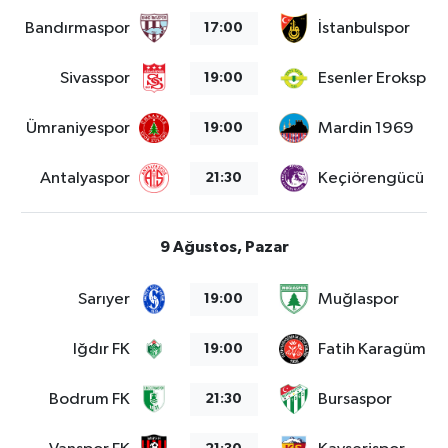
Bandırmaspor
İstanbulspor
17:00
Sivasspor
Esenler Erokspor
19:00
Ümraniyespor
Mardin 1969
19:00
Antalyaspor
Keçiörengücü
21:30
9 Ağustos, Pazar
Sarıyer
Muğlaspor
19:00
Iğdır FK
Fatih Karagümrü
19:00
Bodrum FK
Bursaspor
21:30