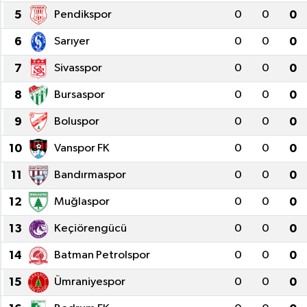
5
Pendikspor
0
0
0
6
Sarıyer
0
0
0
7
Sivasspor
0
0
0
8
Bursaspor
0
0
0
9
Boluspor
0
0
0
10
Vanspor FK
0
0
0
11
Bandırmaspor
0
0
0
12
Muğlaspor
0
0
0
13
Keçiörengücü
0
0
0
14
Batman Petrolspor
0
0
0
15
Ümraniyespor
0
0
0