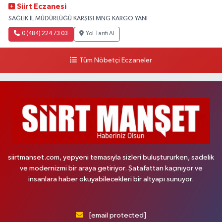
Siirt Eczanesi
SAĞLIK İL MÜDÜRLÜĞÜ KARŞISI MNG KARGO YANI
0 (484) 224 73 03
Yol Tarifi Al
Tüm Nöbetçi Eczaneler
siirtmanset.com, yepyeni temasıyla sizleri buluştururken, sadelik
ve modernizmi bir araya getiriyor. Şatafattan kaçınıyor ve
insanlara haber okuyabilecekleri bir altyapı sunuyor.
[email protected]