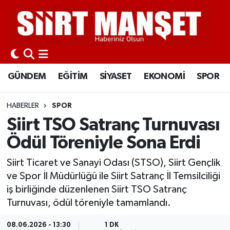
GÜNDEM
Siirt Nöbetçi Eczaneler
EĞİTİM
Siirt Hava Durumu
GÜNDEM
EĞİTİM
SİYASET
EKONOMİ
SPOR
SİYASET
Siirt Namaz Vakitleri
HABERLER
SPOR
EKONOMİ
Siirt Trafik Yoğunluk Haritası
Siirt TSO Satranç Turnuvası
Ödül Töreniyle Sona Erdi
SPOR
Süper Lig Puan Durumu ve Fikstür
Siirt Ticaret ve Sanayi Odası (STSO), Siirt Gençlik
İLÇELER
Tüm Manşetler
ve Spor İl Müdürlüğü ile Siirt Satranç İl Temsilciliği
iş birliğinde düzenlenen Siirt TSO Satranç
KÜLTÜR-SANAT
Son Dakika Haberleri
Turnuvası, ödül töreniyle tamamlandı.
SAĞLIK-YAŞAM
Haber Arşivi
08.06.2026 - 13:30
1 DK