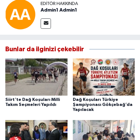
EDITÖR HAKKINDA
Admin1 Admin1
Bunlar da ilginizi çekebilir
Siirt'te Dağ Koşuları Milli
Dağ Koşuları Türkiye
Takım Seçmeleri Yapıldı
Şampiyonası Gökçebağ’da
Yapılacak