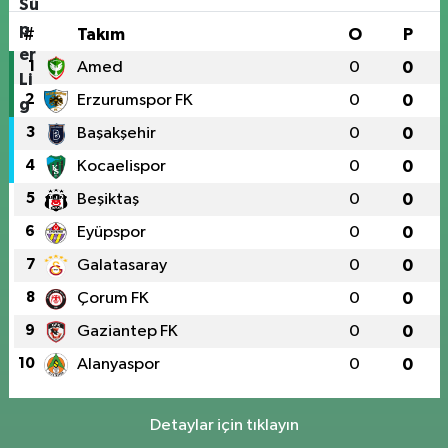
#
Takım
O
P
1
Amed
0
0
2
Erzurumspor FK
0
0
3
Başakşehir
0
0
4
Kocaelispor
0
0
5
Beşiktaş
0
0
6
Eyüpspor
0
0
7
Galatasaray
0
0
8
Çorum FK
0
0
9
Gaziantep FK
0
0
10
Alanyaspor
0
0
Detaylar için tıklayın