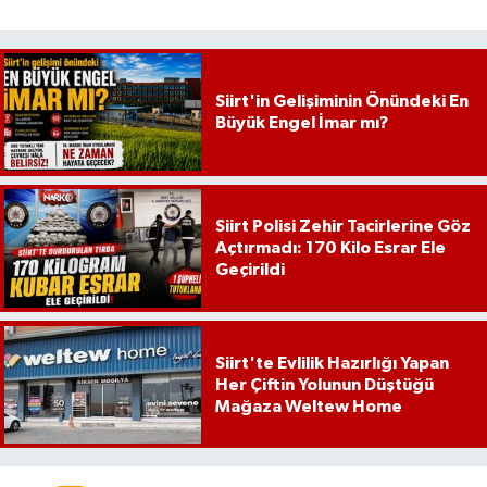
Siirt'in Gelişiminin Önündeki En
Büyük Engel İmar mı?
Siirt Polisi Zehir Tacirlerine Göz
Açtırmadı: 170 Kilo Esrar Ele
Geçirildi
Siirt'te Evlilik Hazırlığı Yapan
Her Çiftin Yolunun Düştüğü
Mağaza Weltew Home