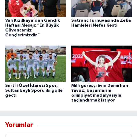
Vali Kızılkaya’dan Gençlik
Satranç Turnuvasında Zekâ
Haftası Mesajı: “En Büyük
Hamleleri Nefes Kesti
Güvencemiz
Gençlerimizdir”
Siirt İl Özel İdaresi Spor,
Milli güreşçi Evin Demirhan
Sultanbeyli Sporu iki golle
Yavuz, başarılarını
geçti
olimpiyat madalyasıyla
taçlandırmak istiyor
Yorumlar