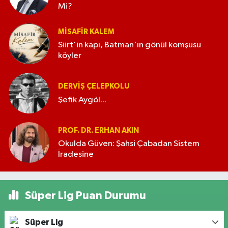
Mi?
MISAFIR KALEM
Siirt'in kapı, Batman'ın gönül komşusu
köyler
DERVIŞ ÇELEPKOLU
Şefik Aygöl...
PROF. DR. ERHAN AKIN
Okulda Güven: Şahsi Çabadan Sistem
İradesine
Süper Lig Puan Durumu
Süper Lig