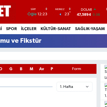
DOLAR
°
23
Öğle
12:23
47,5894
0.08
EURO
55,0398
-0.02
İ
SPOR
İLÇELER
KÜLTÜR-SANAT
SAĞLIK-YAŞAM
STERLİN
64,1581
0.16
mu ve Fikstür
GRAM ALTIN
6527.85
0.54
BİST100
13.703
11
BITCOIN
64.927,78
1.32
O
G
B
M
Av
P
Form