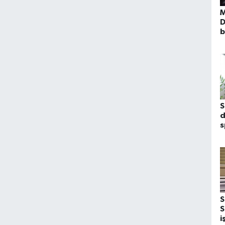
M
D
b
o
m
t
S
d
s
ö
S
S
i