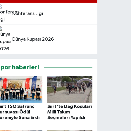
Konferans Ligi
Dünya Kupası 2026
Spor haberleri
iirt TSO Satranç
Siirt'te Dağ Koşuları
urnuvası Ödül
Milli Takım
öreniyle Sona Erdi
Seçmeleri Yapıldı