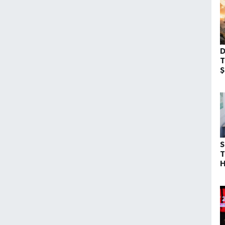
D
T
Ş
G
Y
S
T
H
K