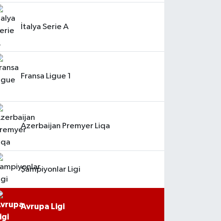
İtalya Serie A
Fransa Ligue 1
Azerbaijan Premyer Liqa
Şampiyonlar Ligi
Avrupa Ligi