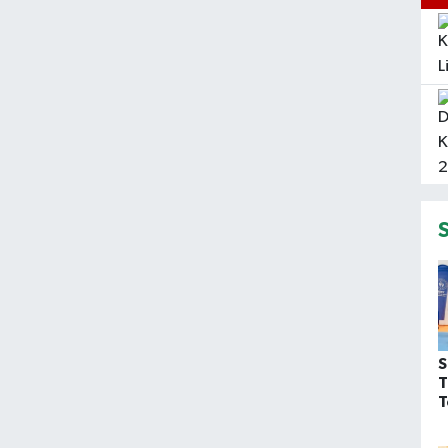
S
T
T