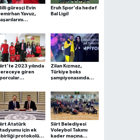
illi güreşçi Evin
Eruh Spor’da hedef
emirhan Yavuz,
Bal Ligi!
aşarılarını
limpiyat
adalyasıyla
açlandırmak istiyor
iirt’te 2023 yılında
Zilan Kızmaz,
ereceye giren
Türkiye boks
porcular
şampiyonasında
düllendirildi
Türkiye 3.cüsü oldu
iirt Atatürk
Siirt Belediyesi
tadyumu için ek
Voleybol Takımı
şbirliği protokolü
kader maçına