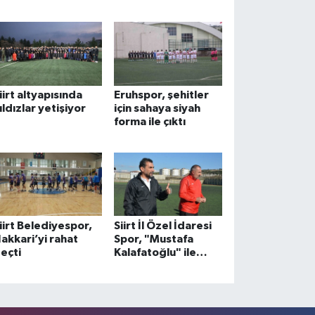
mzalandı
çıkacak
iirt altyapısında
Eruhspor, şehitler
ıldızlar yetişiyor
için sahaya siyah
forma ile çıktı
iirt Belediyespor,
Siirt İl Özel İdaresi
akkari’yi rahat
Spor, "Mustafa
eçti
Kalafatoğlu" ile
umutları yeşertti