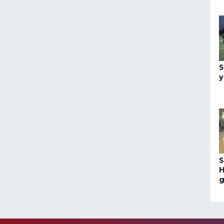
i
S
y
S
H
g