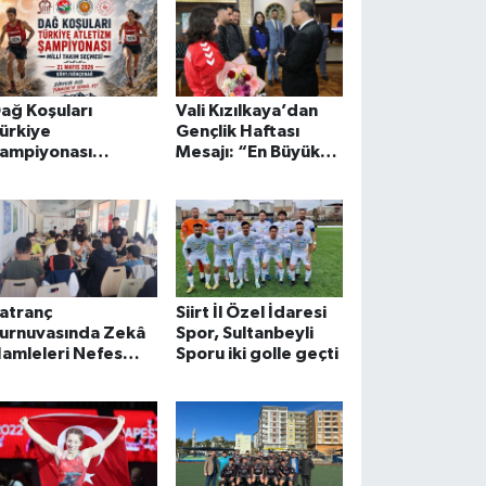
ağ Koşuları
Vali Kızılkaya’dan
ürkiye
Gençlik Haftası
ampiyonası
Mesajı: “En Büyük
ökçebağ’da
Güvencemiz
apılacak
Gençlerimizdir”
atranç
Siirt İl Özel İdaresi
urnuvasında Zekâ
Spor, Sultanbeyli
amleleri Nefes
Sporu iki golle geçti
esti