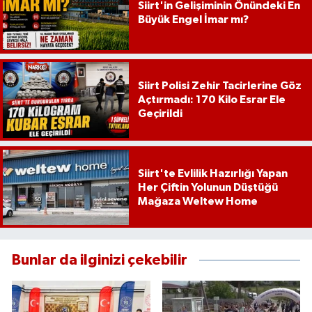
Siirt'in Gelişiminin Önündeki En
Büyük Engel İmar mı?
Siirt Polisi Zehir Tacirlerine Göz
Açtırmadı: 170 Kilo Esrar Ele
Geçirildi
Siirt'te Evlilik Hazırlığı Yapan
Her Çiftin Yolunun Düştüğü
Mağaza Weltew Home
Bunlar da ilginizi çekebilir