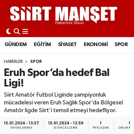
GÜNDEM
Siirt Nöbetçi Eczaneler
EĞİTİM
Siirt Hava Durumu
GÜNDEM
EĞİTİM
SİYASET
EKONOMİ
SPOR
SİYASET
Siirt Namaz Vakitleri
HABERLER
SPOR
EKONOMİ
Siirt Trafik Yoğunluk Haritası
Eruh Spor’da hedef Bal
Ligi!
SPOR
Süper Lig Puan Durumu ve Fikstür
Siirt Amatör Futbol Liginde şampiyonluk
İLÇELER
Tüm Manşetler
mücadelesi veren Eruh Sağlık Spor’da Bölgesel
Amatör ligde Siirt’i temsil etmeyi hedefliyor.
KÜLTÜR-SANAT
Son Dakika Haberleri
15.01.2024 - 13:57
15.01.2024 - 13:59
1
1 
YAYINLANMA
GÜNCELLEME
PAYLAŞIM
OKUNMA 
SAĞLIK-YAŞAM
Haber Arşivi