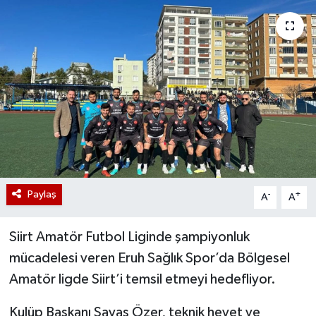
Paylaş
-
+
A
A
Siirt Amatör Futbol Liginde şampiyonluk
mücadelesi veren Eruh Sağlık Spor’da Bölgesel
Amatör ligde Siirt’i temsil etmeyi hedefliyor.
Kulüp Başkanı Savaş Özer, teknik heyet ve