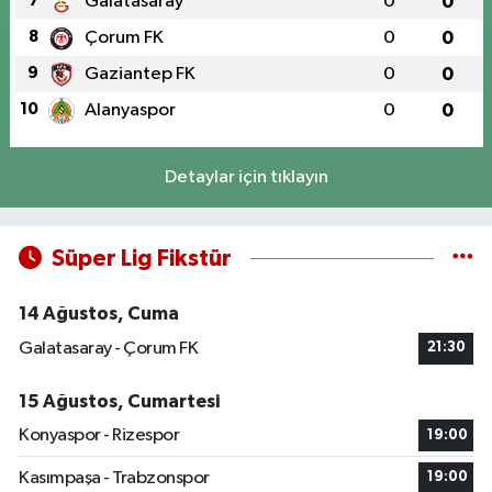
7
Galatasaray
0
0
8
Çorum FK
0
0
9
Gaziantep FK
0
0
10
Alanyaspor
0
0
Detaylar için tıklayın
Süper Lig Fikstür
14 Ağustos, Cuma
Galatasaray - Çorum FK
21:30
15 Ağustos, Cumartesi
Konyaspor - Rizespor
19:00
Kasımpaşa - Trabzonspor
19:00