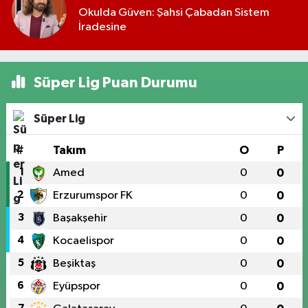
Okulda Güven: Şahsi Çabadan Sistem
İradesine
Süper Lig Puan Durumu
Süper Lig
#
Takım
O
P
1
Amed
0
0
2
Erzurumspor FK
0
0
3
Başakşehir
0
0
4
Kocaelispor
0
0
5
Beşiktaş
0
0
6
Eyüpspor
0
0