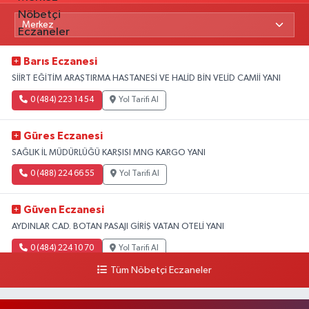
Barıs Eczanesi
SİİRT EĞİTİM ARAŞTIRMA HASTANESİ VE HALİD BİN VELİD CAMİİ YANI
0 (484) 223 14 54
Yol Tarifi Al
Güres Eczanesi
SAĞLIK İL MÜDÜRLÜĞÜ KARŞISI MNG KARGO YANI
0 (488) 224 66 55
Yol Tarifi Al
Güven Eczanesi
AYDINLAR CAD. BOTAN PASAJI GİRİŞ VATAN OTELİ YANI
0 (484) 224 10 70
Yol Tarifi Al
Tüm Nöbetçi Eczaneler