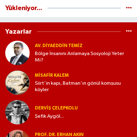
Yükleniyor...
Yazarlar
AV. DIYAEDDIN TEMIZ
Bölge İnsanını Anlamaya Sosyoloji Yeter
Mi?
MISAFIR KALEM
Siirt'in kapı, Batman'ın gönül komşusu
köyler
DERVIŞ ÇELEPKOLU
Şefik Aygöl...
PROF. DR. ERHAN AKIN