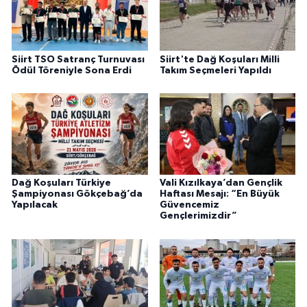
Siirt TSO Satranç Turnuvası
Siirt'te Dağ Koşuları Milli
Ödül Töreniyle Sona Erdi
Takım Seçmeleri Yapıldı
Dağ Koşuları Türkiye
Vali Kızılkaya’dan Gençlik
Şampiyonası Gökçebağ’da
Haftası Mesajı: “En Büyük
Yapılacak
Güvencemiz
Gençlerimizdir”