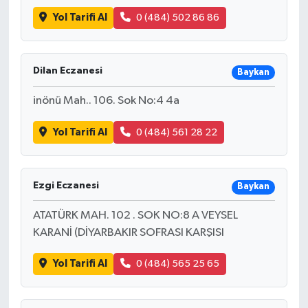
Yol Tarifi Al
0 (484) 502 86 86
Dilan Eczanesi
Baykan
inönü Mah.. 106. Sok No:4 4a
Yol Tarifi Al
0 (484) 561 28 22
Ezgi Eczanesi
Baykan
ATATÜRK MAH. 102 . SOK NO:8 A VEYSEL
KARANİ (DİYARBAKIR SOFRASI KARŞISI
Yol Tarifi Al
0 (484) 565 25 65