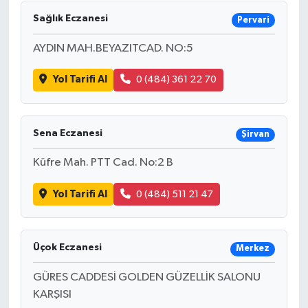
Sağlık Eczanesi
Pervari
AYDIN MAH.BEYAZITCAD. NO:5
Yol Tarifi Al
0 (484) 361 22 70
Sena Eczanesi
Şirvan
Küfre Mah. PTT Cad. No:2 B
Yol Tarifi Al
0 (484) 511 21 47
Üçok Eczanesi
Merkez
GÜRES CADDESİ GOLDEN GÜZELLİK SALONU
KARŞISI