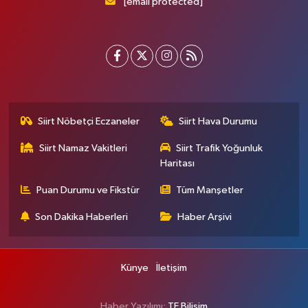
[email protected]
Siirt Nöbetçi Eczaneler
Siirt Hava Durumu
Siirt Namaz Vakitleri
Siirt Trafik Yoğunluk
Haritası
Puan Durumu ve Fikstür
Tüm Manşetler
Son Dakika Haberleri
Haber Arşivi
Künye
İletişim
Haber Yazılımı:
TE Bilişim