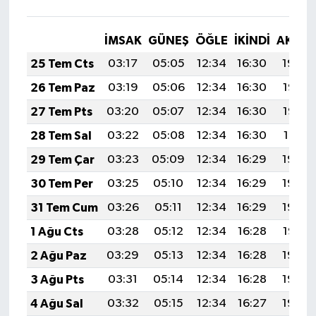
İMSAK
GÜNEŞ
ÖĞLE
İKINDI
AKŞA
25 Tem Cts
03:17
05:05
12:34
16:30
19:54
26 Tem Paz
03:19
05:06
12:34
16:30
19:53
27 Tem Pts
03:20
05:07
12:34
16:30
19:52
28 Tem Sal
03:22
05:08
12:34
16:30
19:51
29 Tem Çar
03:23
05:09
12:34
16:29
19:50
30 Tem Per
03:25
05:10
12:34
16:29
19:49
31 Tem Cum
03:26
05:11
12:34
16:29
19:48
1 Ağu Cts
03:28
05:12
12:34
16:28
19:47
2 Ağu Paz
03:29
05:13
12:34
16:28
19:46
3 Ağu Pts
03:31
05:14
12:34
16:28
19:45
4 Ağu Sal
03:32
05:15
12:34
16:27
19:43