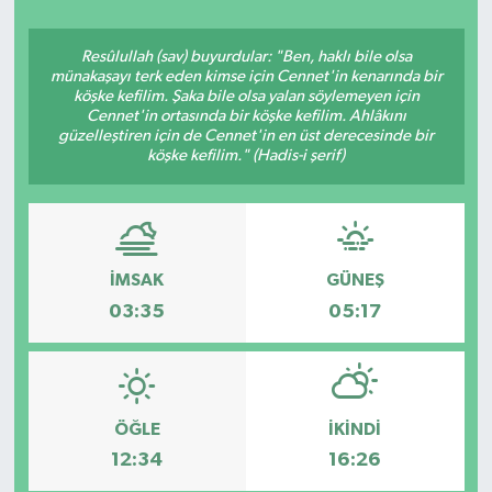
Resûlullah (sav) buyurdular: "Ben, haklı bile olsa
münakaşayı terk eden kimse için Cennet'in kenarında bir
köşke kefilim. Şaka bile olsa yalan söylemeyen için
Cennet'in ortasında bir köşke kefilim. Ahlâkını
güzelleştiren için de Cennet'in en üst derecesinde bir
köşke kefilim." (Hadis-i şerif)
İMSAK
GÜNEŞ
03:35
05:17
ÖĞLE
İKINDI
12:34
16:26