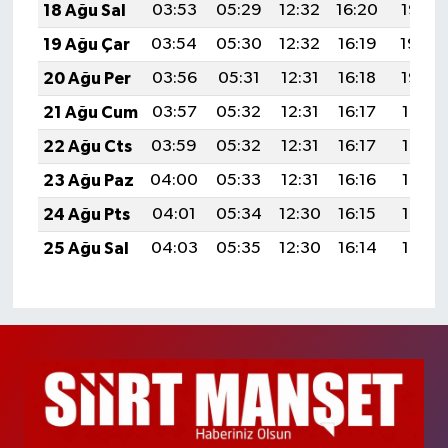
18 Ağu Sal
03:53
05:29
12:32
16:20
19:25
19 Ağu Çar
03:54
05:30
12:32
16:19
19:24
20 Ağu Per
03:56
05:31
12:31
16:18
19:22
21 Ağu Cum
03:57
05:32
12:31
16:17
19:21
22 Ağu Cts
03:59
05:32
12:31
16:17
19:19
23 Ağu Paz
04:00
05:33
12:31
16:16
19:18
24 Ağu Pts
04:01
05:34
12:30
16:15
19:16
25 Ağu Sal
04:03
05:35
12:30
16:14
19:15