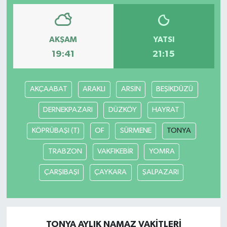
AKŞAM
YATSI
19:41
21:15
AKÇAABAT
ARAKLI
ARSİN
BEŞİKDÜZÜ
DERNEKPAZARI
DÜZKÖY
HAYRAT
KÖPRÜBAŞI (T)
OF
SÜRMENE
TONYA
TRABZON
VAKFIKEBİR
YOMRA
ÇARŞIBAŞI
ÇAYKARA
ŞALPAZARI
TONYA AYLIK NAMAZ VAKITLERI