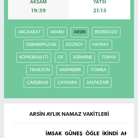
AKŞAM
YATSI
19:39
21:13
AKÇAABAT
ARAKLI
ARSİN
BEŞİKDÜZÜ
DERNEKPAZARI
DÜZKÖY
HAYRAT
KÖPRÜBAŞI (T)
OF
SÜRMENE
TONYA
TRABZON
VAKFIKEBİR
YOMRA
ÇARŞIBAŞI
ÇAYKARA
ŞALPAZARI
ARSİN AYLIK NAMAZ VAKITLERI
İMSAK
GÜNEŞ
ÖĞLE
İKINDI
AKŞA