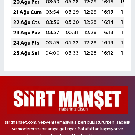
20 Ağu Per
03:53
05:28
12:29
16:16
19:20
21 Ağu Cum
03:54
05:29
12:29
16:15
19:18
22 Ağu Cts
03:56
05:30
12:28
16:14
19:17
23 Ağu Paz
03:57
05:31
12:28
16:13
19:15
24 Ağu Pts
03:59
05:32
12:28
16:13
19:14
25 Ağu Sal
04:00
05:33
12:28
16:12
19:12
siirtmanset.com, yepyeni temasıyla sizleri buluştururken, sadelik
ve modernizmi bir araya getiriyor. Şatafattan kaçınıyor ve