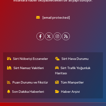
insanlara haber okuyabilecekleri bir altyapı sunuyor.
[email protected]
Siirt Nöbetçi Eczaneler
Siirt Hava Durumu
Siirt Namaz Vakitleri
Siirt Trafik Yoğunluk
Haritası
Puan Durumu ve Fikstür
Tüm Manşetler
Son Dakika Haberleri
Haber Arşivi