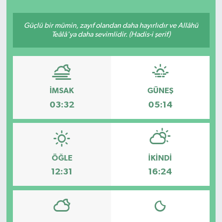
Güçlü bir mümin, zayıf olandan daha hayırlıdır ve Allâhü
Teâlâ'ya daha sevimlidir. (Hadis-i şerif)
İMSAK
GÜNEŞ
03:32
05:14
ÖĞLE
İKINDI
12:31
16:24