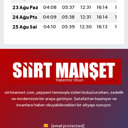
23 Ağu Paz
04:08
05:37
12:31
16:14
19:15
24 Ağu Pts
04:09
05:38
12:31
16:14
19:13
25 Ağu Sal
04:10
05:39
12:30
16:13
19:12
siirtmanset.com, yepyeni temasıyla sizleri buluştururken, sadelik
ve modernizmi bir araya getiriyor. Şatafattan kaçınıyor ve
insanlara haber okuyabilecekleri bir altyapı sunuyor.
[email protected]