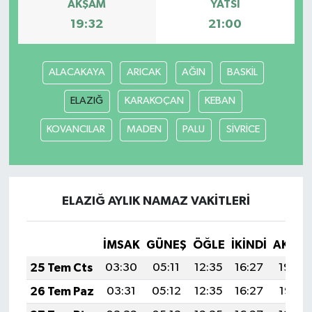
AKŞAM
YATSI
19:32
21:00
ALACAKAYA
ARICAK
AĞIN
BASKİL
ELAZIĞ
KARAKOÇAN
KEBAN
KOVANCILAR
MADEN
PALU
SİVRİCE
ELAZIĞ AYLIK NAMAZ VAKITLERI
İMSAK
GÜNEŞ
ÖĞLE
İKINDI
AKŞA
25 Tem Cts
03:30
05:11
12:35
16:27
19:48
26 Tem Paz
03:31
05:12
12:35
16:27
19:47