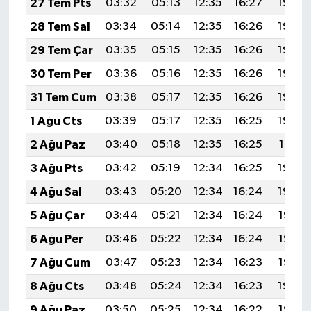
27 Tem Pts
03:32
05:13
12:35
16:27
19:46
28 Tem Sal
03:34
05:14
12:35
16:26
19:46
29 Tem Çar
03:35
05:15
12:35
16:26
19:45
30 Tem Per
03:36
05:16
12:35
16:26
19:44
31 Tem Cum
03:38
05:17
12:35
16:26
19:43
1 Ağu Cts
03:39
05:17
12:35
16:25
19:42
2 Ağu Paz
03:40
05:18
12:35
16:25
19:41
3 Ağu Pts
03:42
05:19
12:34
16:25
19:40
4 Ağu Sal
03:43
05:20
12:34
16:24
19:39
5 Ağu Çar
03:44
05:21
12:34
16:24
19:38
6 Ağu Per
03:46
05:22
12:34
16:24
19:37
7 Ağu Cum
03:47
05:23
12:34
16:23
19:35
8 Ağu Cts
03:48
05:24
12:34
16:23
19:34
9 Ağu Paz
03:50
05:25
12:34
16:22
19:33