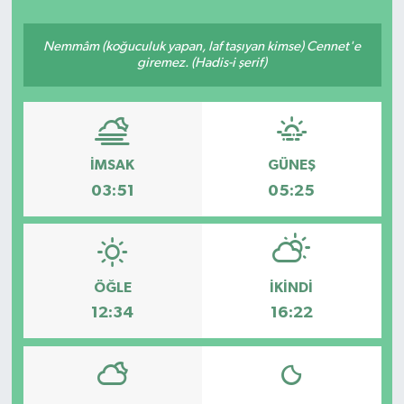
Nemmâm (koğuculuk yapan, laf taşıyan kimse) Cennet'e
giremez. (Hadis-i şerif)
İMSAK
GÜNEŞ
03:51
05:25
ÖĞLE
İKINDI
12:34
16:22