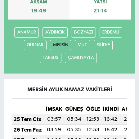
AKŞAM
YATSI
19:49
21:14
ANAMUR
AYDINCIK
BOZYAZI
ERDEMLİ
GÜLNAR
MERSİN
MUT
SİLİFKE
TARSUS
ÇAMLIYAYLA
MERSİN AYLIK NAMAZ VAKITLERI
İMSAK
GÜNEŞ
ÖĞLE
İKINDI
AKŞA
25 Tem Cts
03:57
05:34
12:53
16:42
20:02
26 Tem Paz
03:59
05:35
12:53
16:42
20:01