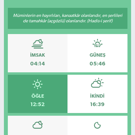
Müminlerin en hayırlıları, kanaatkâr olanlarıdır, en şerlileri
de tamahkâr (açgözlü) olanlarıdır. (Hadis-i şerif)
İMSAK
GÜNEŞ
04:14
05:46
ÖĞLE
İKINDI
12:52
16:39