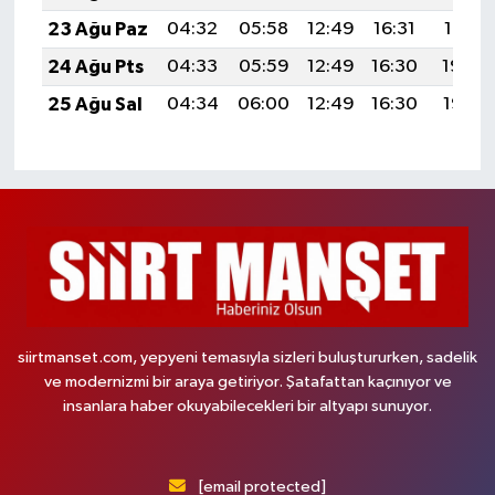
23 Ağu Paz
04:32
05:58
12:49
16:31
19:31
24 Ağu Pts
04:33
05:59
12:49
16:30
19:29
25 Ağu Sal
04:34
06:00
12:49
16:30
19:28
siirtmanset.com, yepyeni temasıyla sizleri buluştururken, sadelik
ve modernizmi bir araya getiriyor. Şatafattan kaçınıyor ve
insanlara haber okuyabilecekleri bir altyapı sunuyor.
[email protected]