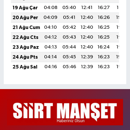
19 Ağu Çar
04:08
05:40
12:41
16:27
19:31
20 Ağu Per
04:09
05:41
12:40
16:26
19:30
21 Ağu Cum
04:10
05:42
12:40
16:25
19:28
22 Ağu Cts
04:12
05:43
12:40
16:25
19:27
23 Ağu Paz
04:13
05:44
12:40
16:24
19:25
24 Ağu Pts
04:14
05:45
12:39
16:23
19:24
25 Ağu Sal
04:16
05:46
12:39
16:23
19:22