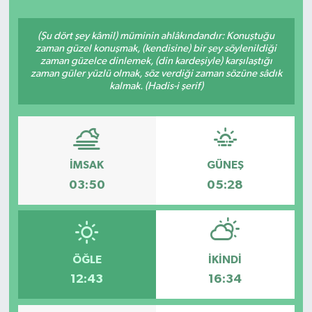
(Şu dört şey kâmil) müminin ahlâkındandır: Konuştuğu
zaman güzel konuşmak, (kendisine) bir şey söylenildiği
zaman güzelce dinlemek, (din kardeşiyle) karşılaştığı
zaman güler yüzlü olmak, söz verdiği zaman sözüne sâdık
kalmak. (Hadis-i şerif)
İMSAK
GÜNEŞ
03:50
05:28
ÖĞLE
İKINDI
12:43
16:34