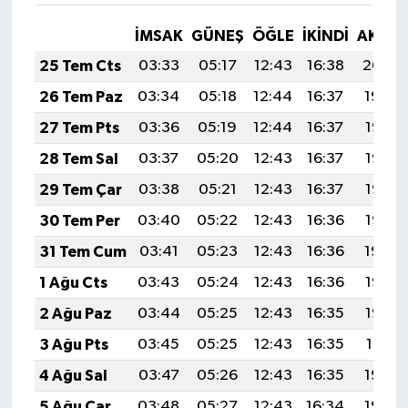
İMSAK
GÜNEŞ
ÖĞLE
İKINDI
AKŞA
25 Tem Cts
03:33
05:17
12:43
16:38
20:00
26 Tem Paz
03:34
05:18
12:44
16:37
19:59
27 Tem Pts
03:36
05:19
12:44
16:37
19:58
28 Tem Sal
03:37
05:20
12:43
16:37
19:57
29 Tem Çar
03:38
05:21
12:43
16:37
19:56
30 Tem Per
03:40
05:22
12:43
16:36
19:55
31 Tem Cum
03:41
05:23
12:43
16:36
19:54
1 Ağu Cts
03:43
05:24
12:43
16:36
19:53
2 Ağu Paz
03:44
05:25
12:43
16:35
19:52
3 Ağu Pts
03:45
05:25
12:43
16:35
19:51
4 Ağu Sal
03:47
05:26
12:43
16:35
19:50
5 Ağu Çar
03:48
05:27
12:43
16:34
19:49