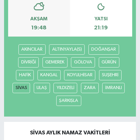
AKŞAM
YATSI
19:48
21:19
AKINCILAR
ALTINYAYLA(S)
DOĞANŞAR
DİVRİĞİ
GEMEREK
GÖLOVA
GÜRÜN
HAFİK
KANGAL
KOYULHİSAR
SUŞEHRİ
SİVAS
ULAŞ
YILDIZELİ
ZARA
İMRANLI
ŞARKIŞLA
SİVAS AYLIK NAMAZ VAKITLERI