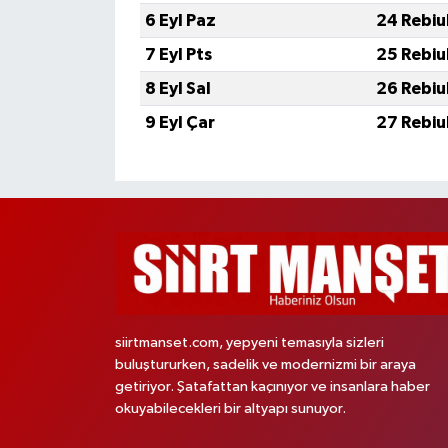
6 Eyl Paz
24 Rebiu
7 Eyl Pts
25 Rebiu
8 Eyl Sal
26 Rebiu
9 Eyl Çar
27 Rebiu
siirtmanset.com, yepyeni temasıyla sizleri
buluştururken, sadelik ve modernizmi bir araya
getiriyor. Şatafattan kaçınıyor ve insanlara haber
okuyabilecekleri bir altyapı sunuyor.