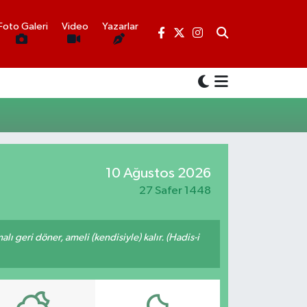
Foto Galeri
Video
Yazarlar
10 Ağustos 2026
27 Safer 1448
malı geri döner, ameli (kendisiyle) kalır. (Hadis-i