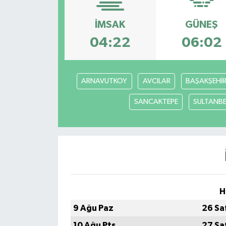
İMSAK
GÜNEŞ
04:22
06:02
ARNAVUTKOY
AVCILAR
BAŞAKŞEHİ
SANCAKTEPE
SULTANBE
H
9 Ağu Paz
26 Sa
10 Ağu Pts
27 Sa