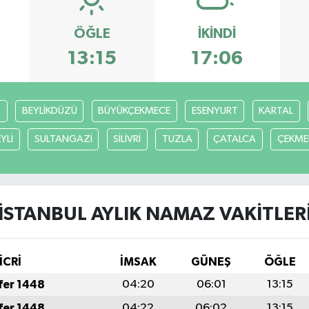
ÖĞLE
İKINDI
13:15
17:06
R
BEYLİKDÜZÜ
BÜYÜKÇEKMECE
ESENYURT
KARTAL
YLİ
SULTANGAZİ
SİLİVRİ
TUZLA
ÇATALCA
ÇEKME
İSTANBUL AYLIK NAMAZ VAKITLER
İCRİ
İMSAK
GÜNEŞ
ÖĞLE
fer 1448
04:20
06:01
13:15
fer 1448
04:22
06:02
13:15