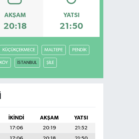
AKŞAM
YATSI
20:18
21:50
KÜÇÜKÇEKMECE
MALTEPE
PENDİK
KÖY
İSTANBUL
ŞİLE
I
İKINDI
AKŞAM
YATSI
17:06
20:19
21:52
17:06
20:18
21:50