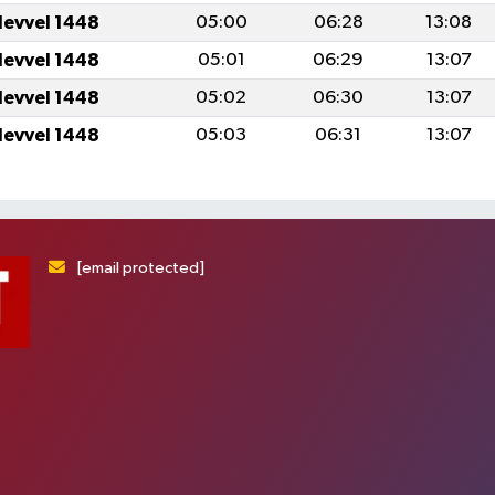
levvel 1448
05:00
06:28
13:08
levvel 1448
05:01
06:29
13:07
levvel 1448
05:02
06:30
13:07
levvel 1448
05:03
06:31
13:07
[email protected]