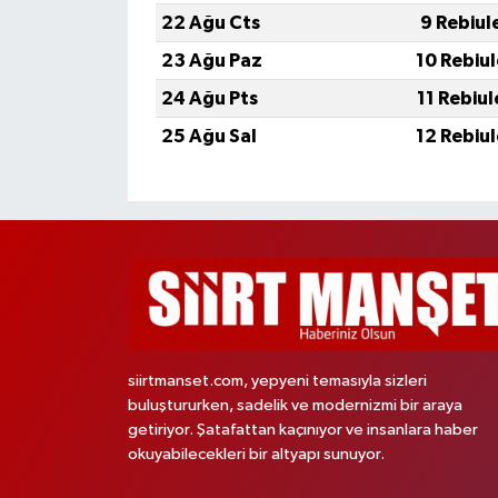
22 Ağu Cts
9 Rebiul
23 Ağu Paz
10 Rebiu
24 Ağu Pts
11 Rebiu
25 Ağu Sal
12 Rebiu
siirtmanset.com, yepyeni temasıyla sizleri
buluştururken, sadelik ve modernizmi bir araya
getiriyor. Şatafattan kaçınıyor ve insanlara haber
okuyabilecekleri bir altyapı sunuyor.