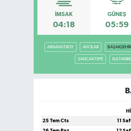
İMSAK
GÜNEŞ
04:18
05:59
ARNAVUTKOY
AVCILAR
BAŞAKŞEHİ
SANCAKTEPE
SULTANBE
B
H
25 Tem Cts
11 Sa
26 Tem Paz
12 Sa