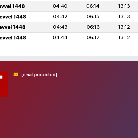
evvel 1448
04:40
06:14
13:13
levvel 1448
04:42
06:15
13:13
levvel 1448
04:43
06:16
13:12
levvel 1448
04:44
06:17
13:12
[email protected]