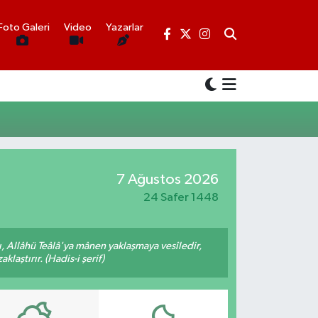
Foto Galeri
Video
Yazarlar
7 Ağustos 2026
24 Safer 1448
 Allâhü Teâlâ'ya mânen yaklaşmaya vesîledir,
laştırır. (Hadis-i şerif)