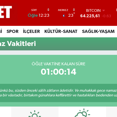
BITCOIN
°
23
Öğle
12:23
64.225,61
-0.63
DOLAR
47,7143
0.16
İ
SPOR
İLÇELER
KÜLTÜR-SANAT
SAĞLIK-YAŞAM
EURO
55,0317
-0.02
z Vakitleri
STERLİN
64,2463
0.07
GRAM ALTIN
6510.40
0.45
ÖĞLE VAKTINE KALAN SÜRE
BİST100
01:00:14
13.799
70
kü bu, sizden önceki sâlih zâtların âdetidir. Ve muhakkak gece namazı,
r vâsıtadır, birtakım günahlara keffârettir ve hastalıkları bedenden uzak