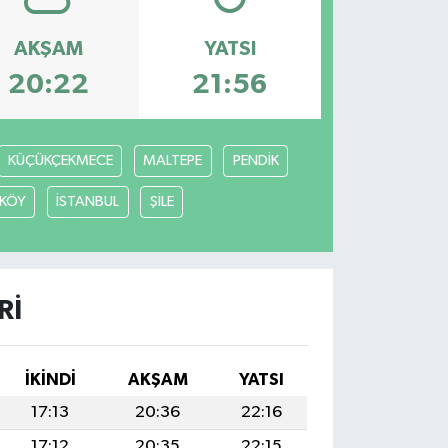
AKŞAM
YATSI
20:22
21:56
KÜÇÜKÇEKMECE
MALTEPE
PENDİK
KÖY
İSTANBUL
ŞİLE
RI
İKINDI
AKŞAM
YATSI
17:13
20:36
22:16
17:12
20:35
22:15