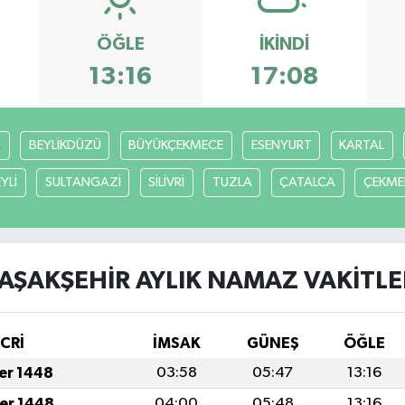
ÖĞLE
İKINDI
13:16
17:08
R
BEYLİKDÜZÜ
BÜYÜKÇEKMECE
ESENYURT
KARTAL
YLİ
SULTANGAZİ
SİLİVRİ
TUZLA
ÇATALCA
ÇEKME
AŞAKŞEHİR AYLIK NAMAZ VAKITLE
İCRİ
İMSAK
GÜNEŞ
ÖĞLE
fer 1448
03:58
05:47
13:16
fer 1448
04:00
05:48
13:16