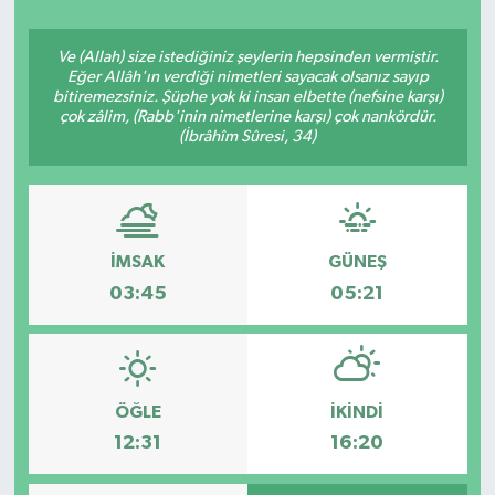
Ve (Allah) size istediğiniz şeylerin hepsinden vermiştir.
Eğer Allâh'ın verdiği nimetleri sayacak olsanız sayıp
bitiremezsiniz. Şüphe yok ki insan elbette (nefsine karşı)
çok zâlim, (Rabb'inin nimetlerine karşı) çok nankördür.
(İbrâhîm Sûresi, 34)
İMSAK
GÜNEŞ
03:45
05:21
ÖĞLE
İKINDI
12:31
16:20