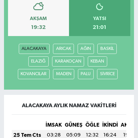
AKŞAM
YATSI
19:32
21:01
ALACAKAYA
ARICAK
AĞIN
BASKİL
ELAZIĞ
KARAKOÇAN
KEBAN
KOVANCILAR
MADEN
PALU
SİVRİCE
ALACAKAYA AYLIK NAMAZ VAKITLERI
İMSAK
GÜNEŞ
ÖĞLE
İKINDI
AKŞA
25 Tem Cts
03:28
05:09
12:32
16:24
19:45