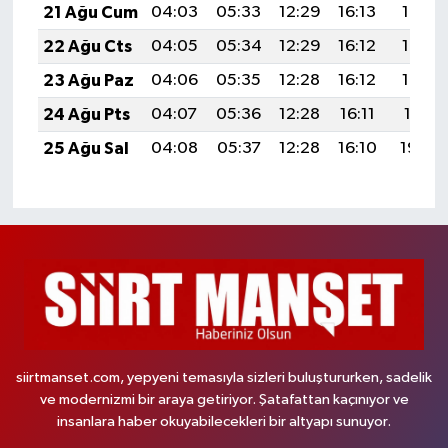
21 Ağu Cum
04:03
05:33
12:29
16:13
19:15
22 Ağu Cts
04:05
05:34
12:29
16:12
19:13
23 Ağu Paz
04:06
05:35
12:28
16:12
19:12
24 Ağu Pts
04:07
05:36
12:28
16:11
19:11
25 Ağu Sal
04:08
05:37
12:28
16:10
19:09
siirtmanset.com, yepyeni temasıyla sizleri buluştururken, sadelik
ve modernizmi bir araya getiriyor. Şatafattan kaçınıyor ve
insanlara haber okuyabilecekleri bir altyapı sunuyor.