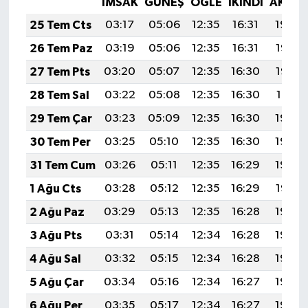
İMSAK
GÜNEŞ
ÖĞLE
İKINDI
AKŞA
25 Tem Cts
03:17
05:06
12:35
16:31
19:54
26 Tem Paz
03:19
05:06
12:35
16:31
19:53
27 Tem Pts
03:20
05:07
12:35
16:30
19:52
28 Tem Sal
03:22
05:08
12:35
16:30
19:51
29 Tem Çar
03:23
05:09
12:35
16:30
19:50
30 Tem Per
03:25
05:10
12:35
16:30
19:49
31 Tem Cum
03:26
05:11
12:35
16:29
19:48
1 Ağu Cts
03:28
05:12
12:35
16:29
19:47
2 Ağu Paz
03:29
05:13
12:35
16:28
19:46
3 Ağu Pts
03:31
05:14
12:34
16:28
19:45
4 Ağu Sal
03:32
05:15
12:34
16:28
19:44
5 Ağu Çar
03:34
05:16
12:34
16:27
19:43
6 Ağu Per
03:35
05:17
12:34
16:27
19:42