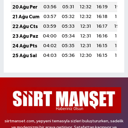
20 Ağu Per
03:56
05:31
12:32
16:19
19:23
21 Ağu Cum
03:57
05:32
12:32
16:18
19:21
22 Ağu Cts
03:59
05:33
12:31
16:17
19:20
23 Ağu Paz
04:00
05:34
12:31
16:16
19:18
24 Ağu Pts
04:02
05:35
12:31
16:15
19:17
25 Ağu Sal
04:03
05:36
12:30
16:15
19:15
siirtmanset.com, yepyeni temasıyla sizleri buluştururken, sadelik
ve modernizmi bir araya getiriyor. Şatafattan kaçınıyor ve