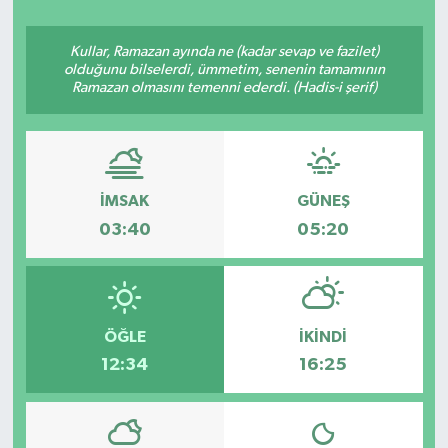
Kullar, Ramazan ayında ne (kadar sevap ve fazilet)
olduğunu bilselerdi, ümmetim, senenin tamamının
Ramazan olmasını temenni ederdi. (Hadis-i şerif)
İMSAK
GÜNEŞ
03:40
05:20
ÖĞLE
İKINDI
12:34
16:25