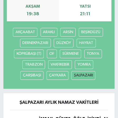
AKŞAM
YATSI
19:38
21:11
AKÇAABAT
ARAKLI
ARSİN
BEŞİKDÜZÜ
DERNEKPAZARI
DÜZKÖY
HAYRAT
KÖPRÜBAŞI (T)
OF
SÜRMENE
TONYA
TRABZON
VAKFIKEBİR
YOMRA
ÇARŞIBAŞI
ÇAYKARA
ŞALPAZARI
ŞALPAZARI AYLIK NAMAZ VAKITLERI