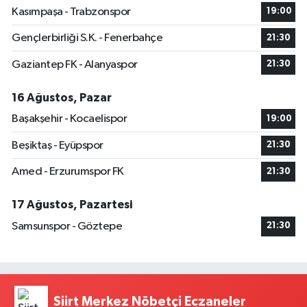
Kasımpaşa - Trabzonspor
19:00
Gençlerbirliği S.K. - Fenerbahçe
21:30
Gaziantep FK - Alanyaspor
21:30
16 Ağustos, Pazar
Başakşehir - Kocaelispor
19:00
Beşiktaş - Eyüpspor
21:30
Amed - Erzurumspor FK
21:30
17 Ağustos, Pazartesi
Samsunspor - Göztepe
21:30
Siirt Merkez Nöbetçi Eczaneler