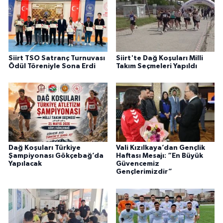
Siirt TSO Satranç Turnuvası
Siirt'te Dağ Koşuları Milli
Ödül Töreniyle Sona Erdi
Takım Seçmeleri Yapıldı
Dağ Koşuları Türkiye
Vali Kızılkaya’dan Gençlik
Şampiyonası Gökçebağ’da
Haftası Mesajı: “En Büyük
Yapılacak
Güvencemiz
Gençlerimizdir”