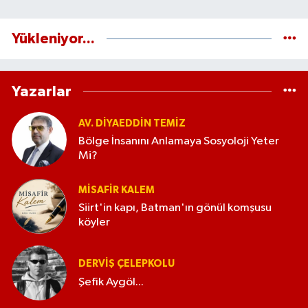
Yükleniyor...
Yazarlar
AV. DIYAEDDIN TEMIZ
Bölge İnsanını Anlamaya Sosyoloji Yeter
Mi?
MISAFIR KALEM
Siirt'in kapı, Batman'ın gönül komşusu
köyler
DERVIŞ ÇELEPKOLU
Şefik Aygöl...