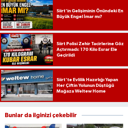
Siirt'in Gelişiminin Önündeki En
Büyük Engel İmar mı?
Siirt Polisi Zehir Tacirlerine Göz
Açtırmadı: 170 Kilo Esrar Ele
Geçirildi
Siirt'te Evlilik Hazırlığı Yapan
Her Çiftin Yolunun Düştüğü
Mağaza Weltew Home
Bunlar da ilginizi çekebilir