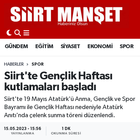
GÜNDEM
Siirt Nöbetçi Eczaneler
EĞİTİM
Siirt Hava Durumu
GÜNDEM
EĞİTİM
SİYASET
EKONOMİ
SPOR
SİYASET
Siirt Namaz Vakitleri
HABERLER
SPOR
EKONOMİ
Siirt Trafik Yoğunluk Haritası
Siirt'te Gençlik Haftası
kutlamaları başladı
SPOR
Süper Lig Puan Durumu ve Fikstür
Siirt'te 19 Mayıs Atatürk'ü Anma, Gençlik ve Spor
İLÇELER
Tüm Manşetler
Bayramı ile Gençlik Haftası nedeniyle Atatürk
Anıtı'nda çelenk sunma töreni düzenlendi.
KÜLTÜR-SANAT
Son Dakika Haberleri
15.05.2023 - 15:56
1 DK
YAYINLANMA
OKUNMA SÜRESI
SAĞLIK-YAŞAM
Haber Arşivi