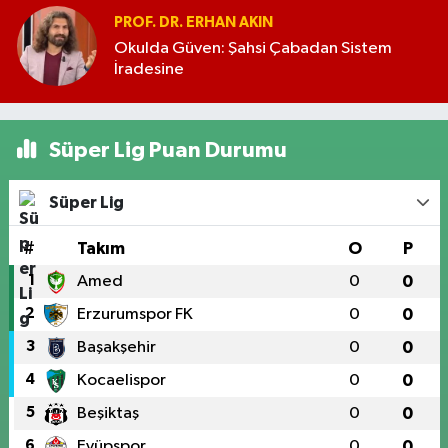
PROF. DR. ERHAN AKIN
Okulda Güven: Şahsi Çabadan Sistem
İradesine
Süper Lig Puan Durumu
Süper Lig
#
Takım
O
P
1
Amed
0
0
2
Erzurumspor FK
0
0
3
Başakşehir
0
0
4
Kocaelispor
0
0
5
Beşiktaş
0
0
6
Eyüpspor
0
0