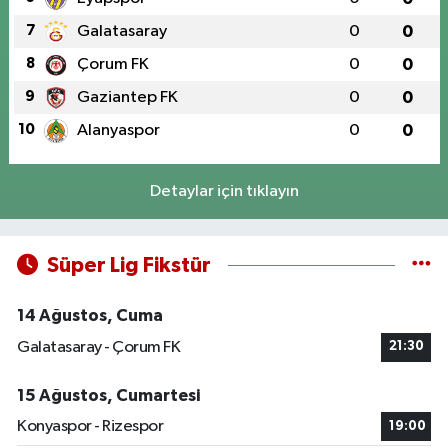
7
Galatasaray
0
0
8
Çorum FK
0
0
9
Gaziantep FK
0
0
10
Alanyaspor
0
0
Detaylar için tıklayın
Süper Lig Fikstür
14 Ağustos, Cuma
Galatasaray - Çorum FK
21:30
15 Ağustos, Cumartesi
Konyaspor - Rizespor
19:00