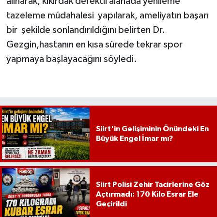
alınarak, kıkırdak defektli alanada yenileme
tazeleme müdahalesi yapılarak, ameliyatın başarı
bir şekilde sonlandırıldığını belirten Dr.
Gezgin,hastanın en kısa sürede tekrar spor
yapmaya başlayacağını söyledi.
Siirt'in Gelişiminin Önündeki En
Büyük Engel İmar mı?
Siirt Polisi Zehir Tacirlerine Göz
Açtırmadı: 170 Kilo Esrar Ele
Geçirildi