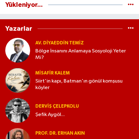
Yükleniyor...
Yazarlar
AV. DIYAEDDIN TEMIZ
Bölge İnsanını Anlamaya Sosyoloji Yeter
Mi?
MISAFIR KALEM
Siirt'in kapı, Batman'ın gönül komşusu
köyler
DERVIŞ ÇELEPKOLU
Şefik Aygöl...
PROF. DR. ERHAN AKIN