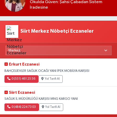
Okulda Güven: Şahsi Çabadan Sistem
İradesine
Siirt Merkez Nöbetçi Eczaneler
Erkurt Eczanesi
BAHÇELİEVLER SAĞLIK OCAĞI YANI İPEK MOBİLYA KARŞISI
0 (551) 461 25 56
Yol Tarifi Al
Siirt Eczanesi
SAĞLIK İL MÜDÜRLÜĞÜ KARŞISI MNG KARGO YANI
0 (484) 224 73 03
Yol Tarifi Al