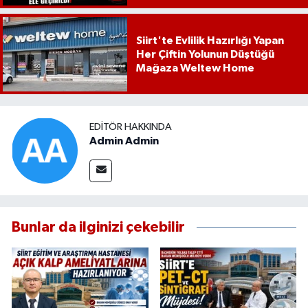
Siirt'te Evlilik Hazırlığı Yapan
Her Çiftin Yolunun Düştüğü
Mağaza Weltew Home
EDITÖR HAKKINDA
Admin Admin
Bunlar da ilginizi çekebilir