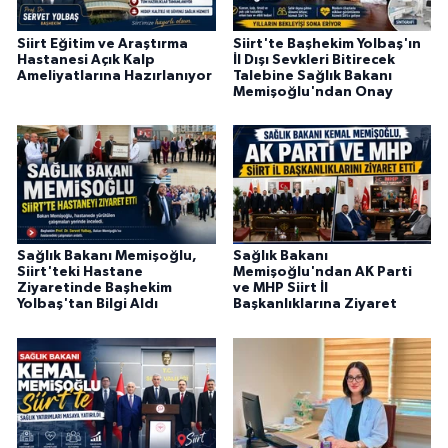
Siirt Eğitim ve Araştırma
Siirt'te Başhekim Yolbaş'ın
Hastanesi Açık Kalp
İl Dışı Sevkleri Bitirecek
Ameliyatlarına Hazırlanıyor
Talebine Sağlık Bakanı
Memişoğlu'ndan Onay
Sağlık Bakanı Memişoğlu,
Sağlık Bakanı
Siirt'teki Hastane
Memişoğlu'ndan AK Parti
Ziyaretinde Başhekim
ve MHP Siirt İl
Yolbaş'tan Bilgi Aldı
Başkanlıklarına Ziyaret