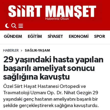
GÜNDEM
Siirt Nöbetçi Eczaneler
EĞİTİM
Siirt Hava Durumu
GÜNDEM
EĞİTİM
SİYASET
EKONOMİ
SPOR
SİYASET
Siirt Namaz Vakitleri
HABERLER
SAĞLIK-YAŞAM
EKONOMİ
Siirt Trafik Yoğunluk Haritası
29 yaşındaki hasta yapılan
başarılı ameliyat sonucu
SPOR
Süper Lig Puan Durumu ve Fikstür
sağlığına kavuştu
İLÇELER
Tüm Manşetler
Özel Siirt Hayat Hastanesi Ortopedi ve
Travmatoloji Uzmanı Op. Dr. Nihat Gezgin 29
KÜLTÜR-SANAT
Son Dakika Haberleri
yaşındaki genç hastanın ameliyatını başarılı bir
şekilde gerçekleştirerek sağlığına kavuşturdu.
SAĞLIK-YAŞAM
Haber Arşivi