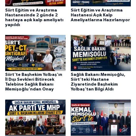
Siirt Eğitim ve Araştırma
Siirt Eğitim ve Araştırma
Hastanesinde 2 günde 2
Hastanesi Açık Kalp
hastaya açık kalp ameliyatı
Ameliyatlarına Hazırlanıyor
yapıldı
Siirt'te Başhekim Yolbaş'ın
Sağlık Bakanı Memişoğlu,
İl Dışı Sevkleri Bitirecek
Siirt'teki Hastane
Talebine Sağlık Bakanı
Ziyaretinde Başhekim
Memişoğlu'ndan Onay
Yolbaş'tan Bilgi Aldı