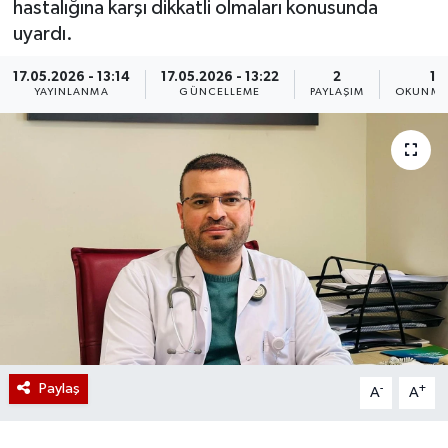
hastalığına karşı dikkatli olmaları konusunda
uyardı.
17.05.2026 - 13:14
17.05.2026 - 13:22
2
1 
YAYINLANMA
GÜNCELLEME
PAYLAŞIM
OKUNMA 
Paylaş
-
+
A
A