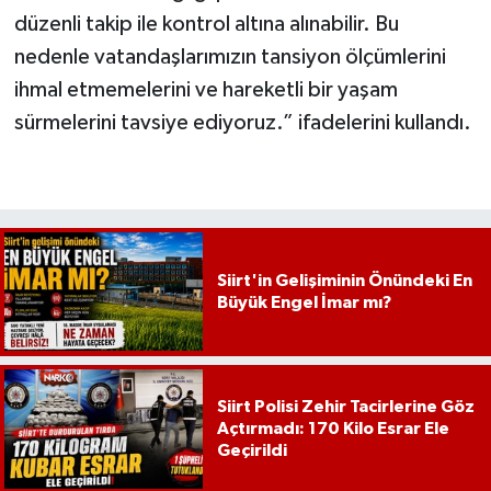
düzenli takip ile kontrol altına alınabilir. Bu
nedenle vatandaşlarımızın tansiyon ölçümlerini
ihmal etmemelerini ve hareketli bir yaşam
sürmelerini tavsiye ediyoruz.” ifadelerini kullandı.
Siirt'in Gelişiminin Önündeki En
Büyük Engel İmar mı?
Siirt Polisi Zehir Tacirlerine Göz
Açtırmadı: 170 Kilo Esrar Ele
Geçirildi