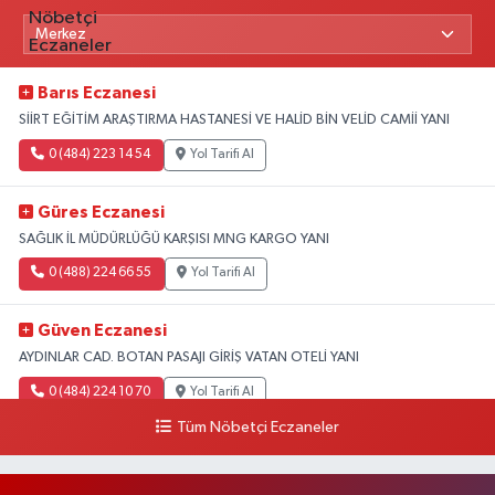
Barıs Eczanesi
SİİRT EĞİTİM ARAŞTIRMA HASTANESİ VE HALİD BİN VELİD CAMİİ YANI
0 (484) 223 14 54
Yol Tarifi Al
Güres Eczanesi
SAĞLIK İL MÜDÜRLÜĞÜ KARŞISI MNG KARGO YANI
0 (488) 224 66 55
Yol Tarifi Al
Güven Eczanesi
AYDINLAR CAD. BOTAN PASAJI GİRİŞ VATAN OTELİ YANI
0 (484) 224 10 70
Yol Tarifi Al
Tüm Nöbetçi Eczaneler