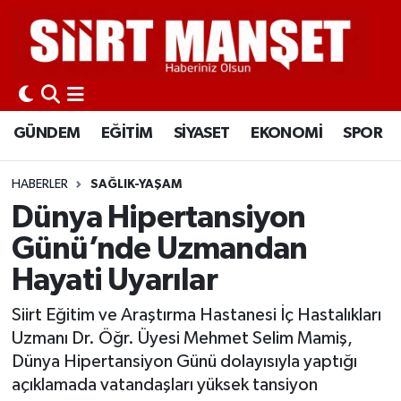
GÜNDEM
Siirt Nöbetçi Eczaneler
EĞİTİM
Siirt Hava Durumu
GÜNDEM
EĞİTİM
SİYASET
EKONOMİ
SPOR
SİYASET
Siirt Namaz Vakitleri
HABERLER
SAĞLIK-YAŞAM
EKONOMİ
Siirt Trafik Yoğunluk Haritası
Dünya Hipertansiyon
Günü’nde Uzmandan
SPOR
Süper Lig Puan Durumu ve Fikstür
Hayati Uyarılar
İLÇELER
Tüm Manşetler
Siirt Eğitim ve Araştırma Hastanesi İç Hastalıkları
Uzmanı Dr. Öğr. Üyesi Mehmet Selim Mamiş,
KÜLTÜR-SANAT
Son Dakika Haberleri
Dünya Hipertansiyon Günü dolayısıyla yaptığı
açıklamada vatandaşları yüksek tansiyon
SAĞLIK-YAŞAM
Haber Arşivi