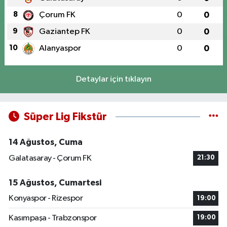
8
Çorum FK
0
0
9
Gaziantep FK
0
0
10
Alanyaspor
0
0
Detaylar için tıklayın
Süper Lig Fikstür
14 Ağustos, Cuma
Galatasaray - Çorum FK
21:30
15 Ağustos, Cumartesi
Konyaspor - Rizespor
19:00
Kasımpaşa - Trabzonspor
19:00