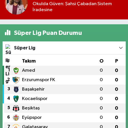
Okulda Güven: Şahsi Çabadan Sistem
İradesine
Süper Lig Puan Durumu
Süper Lig
#
Takım
O
P
1
Amed
0
0
2
Erzurumspor FK
0
0
3
Başakşehir
0
0
4
Kocaelispor
0
0
5
Beşiktaş
0
0
6
Eyüpspor
0
0
7
Galatasaray
0
0