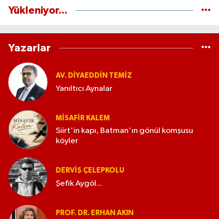
Yükleniyor...
Yazarlar
AV. DIYAEDDIN TEMIZ
Yanıltıcı Aynalar
MISAFIR KALEM
Siirt'in kapı, Batman'ın gönül komşusu
köyler
DERVIŞ ÇELEPKOLU
Şefik Aygöl...
PROF. DR. ERHAN AKIN