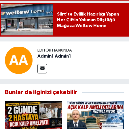
Siirt'te Evlilik Hazırlığı Yapan
Her Çiftin Yolunun Düştüğü
Mağaza Weltew Home
EDITÖR HAKKINDA
Admin1 Admin1
Bunlar da ilginizi çekebilir