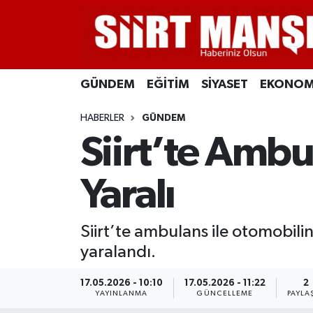
GÜNDEM
Siirt Nöbetçi Eczaneler
GÜNDEM
EĞİTİM
SİYASET
EKONOM
EĞİTİM
Siirt Hava Durumu
HABERLER
GÜNDEM
SİYASET
Siirt Namaz Vakitleri
Siirt’te Ambu
EKONOMİ
Siirt Trafik Yoğunluk Haritası
Yaralı
SPOR
Süper Lig Puan Durumu ve Fikstür
Siirt’te ambulans ile otomobilin
İLÇELER
Tüm Manşetler
yaralandı.
KÜLTÜR-SANAT
Son Dakika Haberleri
17.05.2026 - 10:10
17.05.2026 - 11:22
2
YAYINLANMA
GÜNCELLEME
PAYLA
SAĞLIK-YAŞAM
Haber Arşivi