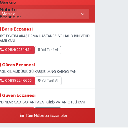
Barıs Eczanesi
İİRT EĞİTİM ARAŞTIRMA HASTANESİ VE HALİD BİN VELİD
AMİİ YANI
0 (484) 223 14 54
Yol Tarifi Al
Güres Eczanesi
AĞLIK İL MÜDÜRLÜĞÜ KARŞISI MNG KARGO YANI
0 (488) 224 66 55
Yol Tarifi Al
Güven Eczanesi
YDINLAR CAD. BOTAN PASAJI GİRİŞ VATAN OTELİ YANI
0 (484) 224 10 70
Yol Tarifi Al
Tüm Nöbetçi Eczaneler