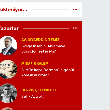
ükleniyor...
Yazarlar
AV. DIYAEDDIN TEMIZ
Bölge İnsanını Anlamaya
Sosyoloji Yeter Mi?
MISAFIR KALEM
Siirt'in kapı, Batman'ın gönül
komşusu köyler
DERVIŞ ÇELEPKOLU
Şefik Aygöl...