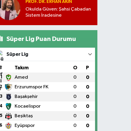
PROF. DR. ERHAN AKIN
Okulda Güven: Şahsi Çabadan
Sistem İradesine
Süper Lig Puan Durumu
Süper Lig
#
Takım
O
P
1
Amed
0
0
2
Erzurumspor FK
0
0
3
Başakşehir
0
0
4
Kocaelispor
0
0
5
Beşiktaş
0
0
6
Eyüpspor
0
0