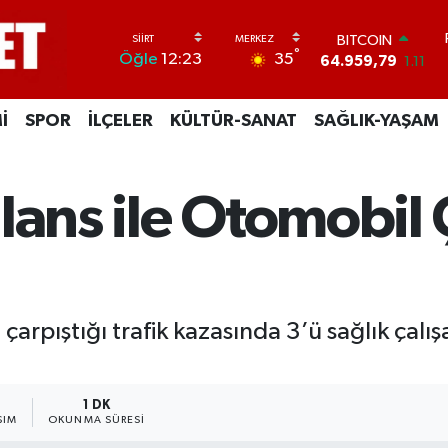
BITCOIN
64.959,79
1.11
°
35
Öğle
12:23
DOLAR
47,7436
0.18
EURO
İ
SPOR
İLÇELER
KÜLTÜR-SANAT
SAĞLIK-YAŞAM
55,2510
0.32
STERLİN
64,4811
0.38
GRAM ALTIN
lans ile Otomobil Ç
6660.55
0.03
BİST100
13.779
-14
 çarpıştığı trafik kazasında 3’ü sağlık çalış
1 DK
ŞIM
OKUNMA SÜRESI