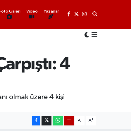
Foto Galeri
Video
Yazarlar
arpıştı: 4
anı olmak üzere 4 kişi
-
+
A
A