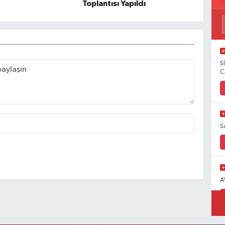
Toplantısı Yapıldı
S
C
S
A