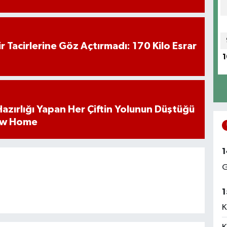
hir Tacirlerine Göz Açtırmadı: 170 Kilo Esrar
1
k Hazırlığı Yapan Her Çiftin Yolunun Düştüğü
ew Home
1
G
1
K