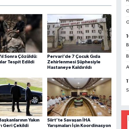
K
G
G
1
B
B
 Yıl Sonra Çözüldü:
Pervari’de 7 Çocuk Gıda
lar Tespit Edildi
Zehirlenmesi Şüphesiyle
A
Hastaneye Kaldırıldı
1
S
aşkanlarının Yakın
Siirt’te Savaşan İHA
 Geri Çekildi
Yarışmaları İçin Koordinasyon