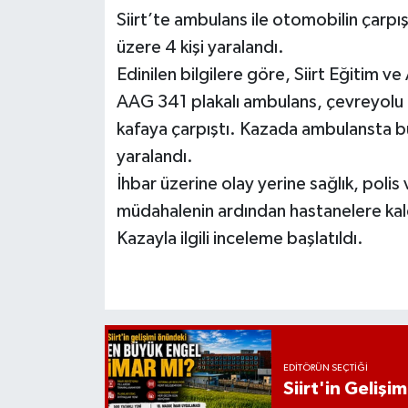
Siirt’te ambulans ile otomobilin çarpışt
üzere 4 kişi yaralandı.
Edinilen bilgilere göre, Siirt Eğitim 
AAG 341 plakalı ambulans, çevreyolu 
kafaya çarpıştı. Kazada ambulansta bul
yaralandı.
İhbar üzerine olay yerine sağlık, polis ve
müdahalenin ardından hastanelere kaldır
Kazayla ilgili inceleme başlatıldı.
EDITÖRÜN SEÇTIĞI
Siirt'in Geliş