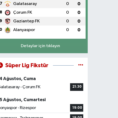
7
Galatasaray
0
0
8
Çorum FK
0
0
9
Gaziantep FK
0
0
0
Alanyaspor
0
0
Detaylar için tıklayın
Süper Lig Fikstür
4 Ağustos, Cuma
alatasaray - Çorum FK
21:30
5 Ağustos, Cumartesi
onyaspor - Rizespor
19:00
19:00