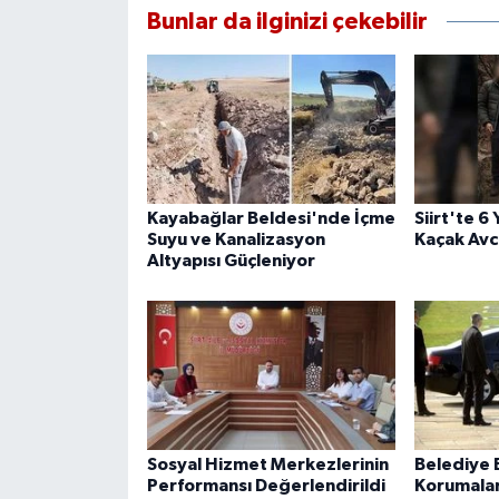
Bunlar da ilginizi çekebilir
Kayabağlar Beldesi'nde İçme
Siirt'te 6
Suyu ve Kanalizasyon
Kaçak Avcı
Altyapısı Güçleniyor
Sosyal Hizmet Merkezlerinin
Belediye B
Performansı Değerlendirildi
Korumaları