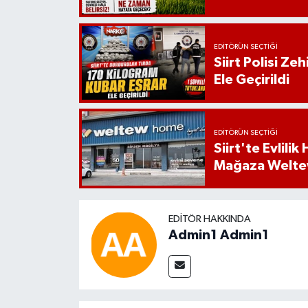
EDITÖRÜN SEÇTIĞI
Siirt Polisi Ze
Ele Geçirildi
EDITÖRÜN SEÇTIĞI
Siirt'te Evlili
Mağaza Welt
EDITÖR HAKKINDA
Admin1 Admin1