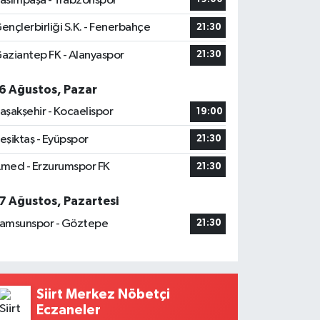
asımpaşa - Trabzonspor
ençlerbirliği S.K. - Fenerbahçe
21:30
aziantep FK - Alanyaspor
21:30
6 Ağustos, Pazar
aşakşehir - Kocaelispor
19:00
eşiktaş - Eyüpspor
21:30
med - Erzurumspor FK
21:30
7 Ağustos, Pazartesi
amsunspor - Göztepe
21:30
Siirt Merkez Nöbetçi
Eczaneler