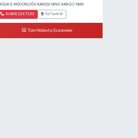
AĞLIK İL MÜDÜRLÜĞÜ KARŞISI MNG KARGO YANI
0 (484) 224 73 03
Yol Tarifi Al
Tüm Nöbetçi Eczaneler