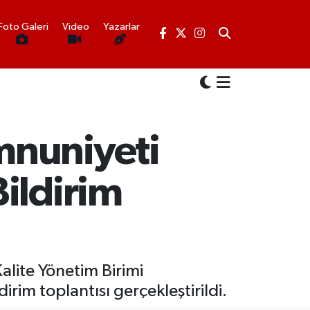
Foto Galeri
Video
Yazarlar
mnuniyeti
ildirim
Kalite Yönetim Birimi
im toplantısı gerçekleştirildi.