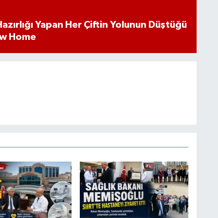
k Hazırlığı Yapan Her Çiftin Yolunun Düştüğü
ew Home