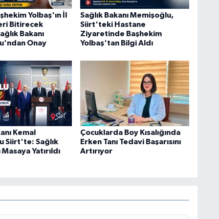
aşhekim Yolbaş'ın İl
Sağlık Bakanı Memişoğlu,
eri Bitirecek
Siirt'teki Hastane
ağlık Bakanı
Ziyaretinde Başhekim
u'ndan Onay
Yolbaş'tan Bilgi Aldı
kanı Kemal
Çocuklarda Boy Kısalığında
Siirt'te: Sağlık
Erken Tanı Tedavi Başarısını
ı Masaya Yatırıldı
Artırıyor