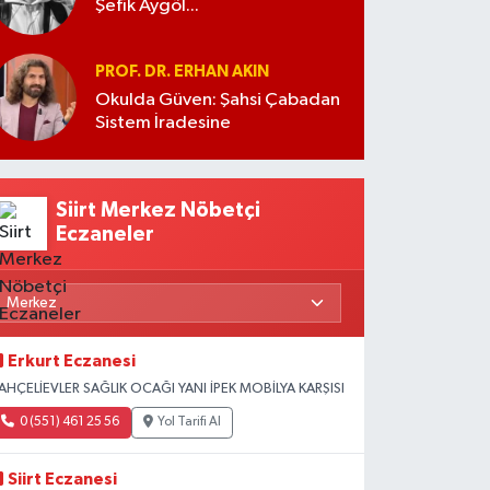
Şefik Aygöl...
PROF. DR. ERHAN AKIN
Okulda Güven: Şahsi Çabadan
Sistem İradesine
Siirt Merkez Nöbetçi
Eczaneler
Erkurt Eczanesi
AHÇELİEVLER SAĞLIK OCAĞI YANI İPEK MOBİLYA KARŞISI
0 (551) 461 25 56
Yol Tarifi Al
Siirt Eczanesi