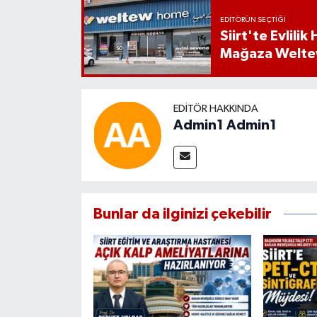
EDITÖRÜN SEÇTIĞI
Siirt'te Evlili
Mağaza Welt
EDITÖR HAKKINDA
Admin1 Admin1
Bunlar da ilginizi çekebilir