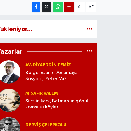
-
+
A
A
ükleniyor...
Yazarlar
AV. DIYAEDDIN TEMIZ
Bölge İnsanını Anlamaya
Sosyoloji Yeter Mi?
MISAFIR KALEM
Siirt'in kapı, Batman'ın gönül
komşusu köyler
DERVIŞ ÇELEPKOLU