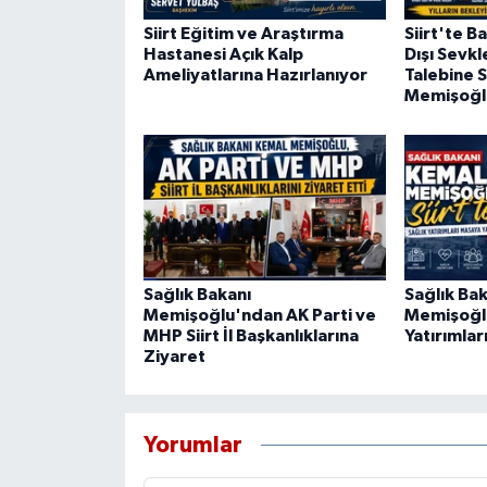
Siirt Eğitim ve Araştırma
Siirt'te B
Hastanesi Açık Kalp
Dışı Sevkl
Ameliyatlarına Hazırlanıyor
Talebine S
Memişoğl
Sağlık Bakanı
Sağlık Ba
Memişoğlu'ndan AK Parti ve
Memişoğlu 
MHP Siirt İl Başkanlıklarına
Yatırımlar
Ziyaret
Yorumlar