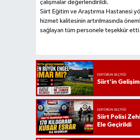
çalışmalar değerlendirildi.
Siirt Eğitim ve Araştırma Hastanesi yön
hizmet kalitesinin artırılmasında önem
sağlayan tüm personele teşekkür etti
EDITÖRÜN SEÇTIĞI
Siirt'in Geliş
EDITÖRÜN SEÇTIĞI
Siirt Polisi Ze
Ele Geçirildi