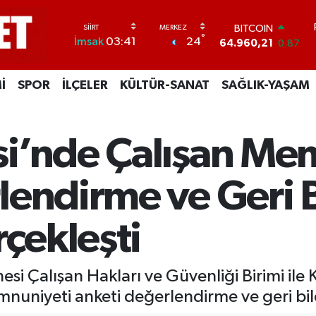
BITCOIN
64.960,21
0.87
DOLAR
°
24
İmsak
03:41
47,7436
0.18
EURO
55,2510
0.32
İ
SPOR
İLÇELER
KÜLTÜR-SANAT
SAĞLIK-YAŞAM
STERLİN
64,4811
0.38
GRAM ALTIN
6648.99
2.59
i’nde Çalışan Me
BİST100
13.779
-14
lendirme ve Geri B
rçekleşti
esi Çalışan Hakları ve Güvenliği Birimi ile 
niyeti anketi değerlendirme ve geri bildir