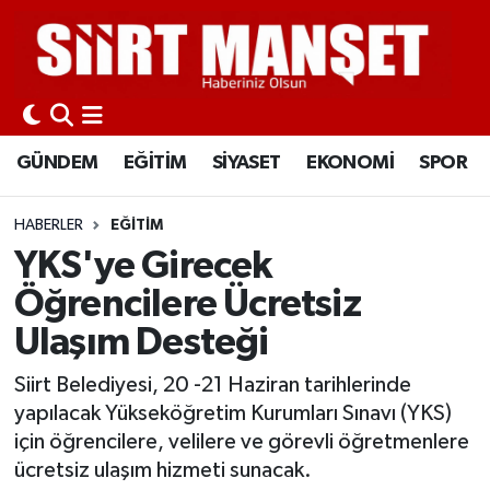
GÜNDEM
Siirt Nöbetçi Eczaneler
EĞİTİM
Siirt Hava Durumu
GÜNDEM
EĞİTİM
SİYASET
EKONOMİ
SPOR
SİYASET
Siirt Namaz Vakitleri
HABERLER
EĞİTİM
EKONOMİ
Siirt Trafik Yoğunluk Haritası
YKS'ye Girecek
Öğrencilere Ücretsiz
SPOR
Süper Lig Puan Durumu ve Fikstür
Ulaşım Desteği
İLÇELER
Tüm Manşetler
Siirt Belediyesi, 20 -21 Haziran tarihlerinde
yapılacak Yükseköğretim Kurumları Sınavı (YKS)
KÜLTÜR-SANAT
Son Dakika Haberleri
için öğrencilere, velilere ve görevli öğretmenlere
ücretsiz ulaşım hizmeti sunacak.
SAĞLIK-YAŞAM
Haber Arşivi