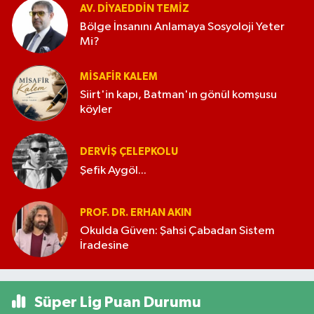
AV. DIYAEDDIN TEMIZ
Bölge İnsanını Anlamaya Sosyoloji Yeter
Mi?
MISAFIR KALEM
Siirt'in kapı, Batman'ın gönül komşusu
köyler
DERVIŞ ÇELEPKOLU
Şefik Aygöl...
PROF. DR. ERHAN AKIN
Okulda Güven: Şahsi Çabadan Sistem
İradesine
Süper Lig Puan Durumu