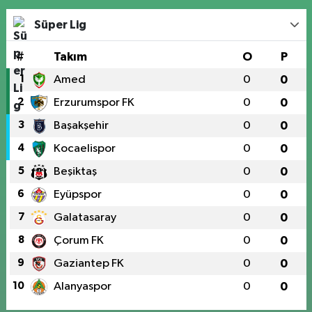
Süper Lig
#
Takım
O
P
1
Amed
0
0
2
Erzurumspor FK
0
0
3
Başakşehir
0
0
4
Kocaelispor
0
0
5
Beşiktaş
0
0
6
Eyüpspor
0
0
7
Galatasaray
0
0
8
Çorum FK
0
0
9
Gaziantep FK
0
0
10
Alanyaspor
0
0