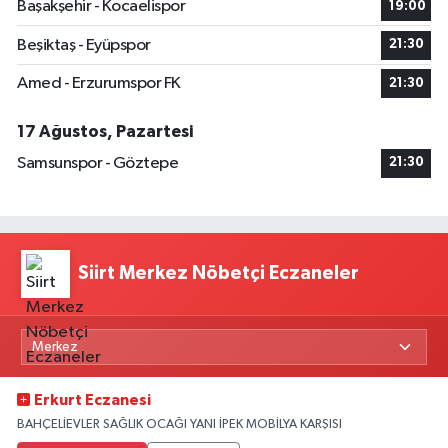
Başakşehir - Kocaelispor
19:00
Beşiktaş - Eyüpspor
21:30
Amed - Erzurumspor FK
21:30
17 Ağustos, Pazartesi
Samsunspor - Göztepe
21:30
Siirt Merkez Nöbetçi Eczaneler
Erkurt Eczanesi
BAHÇELİEVLER SAĞLIK OCAĞI YANI İPEK MOBİLYA KARŞISI