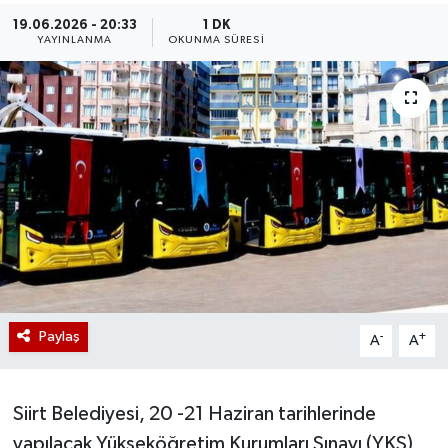
19.06.2026 - 20:33
1 DK
YAYINLANMA
OKUNMA SÜRESI
Paylaş
-
+
A
A
Siirt Belediyesi, 20 -21 Haziran tarihlerinde
yapılacak Yükseköğretim Kurumları Sınavı (YKS)