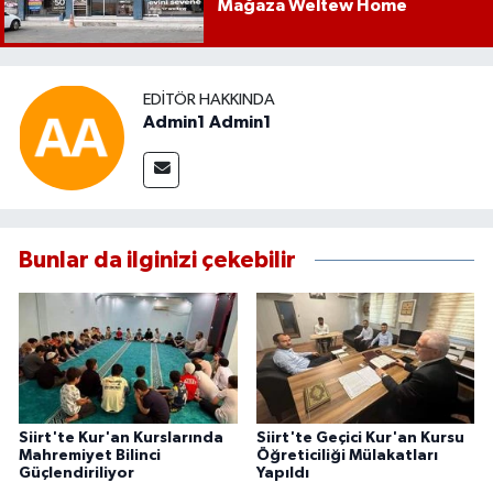
Mağaza Weltew Home
EDITÖR HAKKINDA
Admin1 Admin1
Bunlar da ilginizi çekebilir
Siirt'te Kur'an Kurslarında
Siirt'te Geçici Kur'an Kursu
Mahremiyet Bilinci
Öğreticiliği Mülakatları
Güçlendiriliyor
Yapıldı