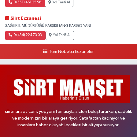
0 (551) 461 25 56
Yol Tarifi Al
Siirt Eczanesi
SAĞLIK İL MÜDÜRLÜĞÜ KARŞISI MNG KARGO YANI
0 (484) 224 73 03
Yol Tarifi Al
Tüm Nöbetçi Eczaneler
siirtmanset.com, yepyeni temasıyla sizleri buluştururken, sadelik
ve modernizmi bir araya getiriyor. Şatafattan kaçınıyor ve
insanlara haber okuyabilecekleri bir altyapı sunuyor.