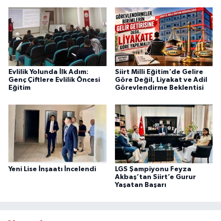
Evlilik Yolunda İlk Adım:
Siirt Milli Eğitim'de Gelire
Genç Çiftlere Evlilik Öncesi
Göre Değil, Liyakat ve Adil
Eğitim
Görevlendirme Beklentisi
Yeni Lise İnşaatı İncelendi
LGS Şampiyonu Feyza
Akbaş’tan Siirt’e Gurur
Yaşatan Başarı