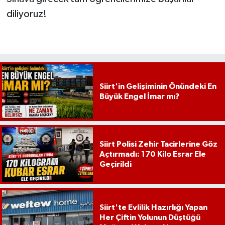
diliyoruz!
Siirt'in Gelişiminin Önündeki En
Büyük Engel İmar mı?
Siirt Polisi Zehir Tacirlerine Göz
Açtırmadı: 170 Kilo Esrar Ele
Geçirildi
Siirt'te Evlilik Hazırlığı Yapan
Her Çiftin Yolunun Düştüğü