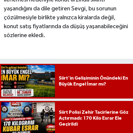
yaşandığını da dile getiren Sevgi, bu sorunun
çözülmesiyle birlikte yalnızca kiralarda değil,
konut satış fiyatlarında da düşüş yaşanabileceğini
sözlerine ekledi.
Siirt'in Gelişiminin Önündeki En
Büyük Engel İmar mı?
Siirt Polisi Zehir Tacirlerine Göz
Açtırmadı: 170 Kilo Esrar Ele
Geçirildi