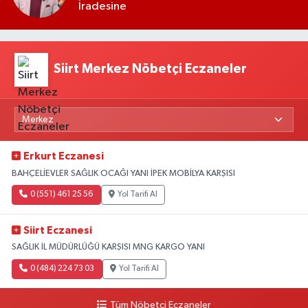
İradesine
Siirt Merkez Nöbetçi Eczaneler
Erkurt Eczanesi
BAHÇELİEVLER SAĞLIK OCAĞI YANI İPEK MOBİLYA KARŞISI
0 (551) 461 25 56
Yol Tarifi Al
Siirt Eczanesi
SAĞLIK İL MÜDÜRLÜĞÜ KARŞISI MNG KARGO YANI
0 (484) 224 73 03
Yol Tarifi Al
Tüm Nöbetçi Eczaneler