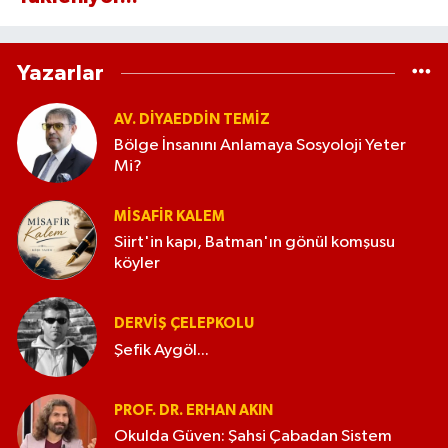
Yazarlar
AV. DIYAEDDIN TEMIZ
Bölge İnsanını Anlamaya Sosyoloji Yeter
Mi?
MISAFIR KALEM
Siirt'in kapı, Batman'ın gönül komşusu
köyler
DERVIŞ ÇELEPKOLU
Şefik Aygöl...
PROF. DR. ERHAN AKIN
Okulda Güven: Şahsi Çabadan Sistem