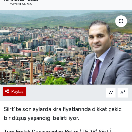
YAYINLANMA
Paylaş
-
+
A
A
Siirt'te son aylarda kira fiyatlarında dikkat çekici
bir düşüş yaşandığı belirtiliyor.
Tüm Emlak Danışmanları Birliği (TEDB) Siirt İl