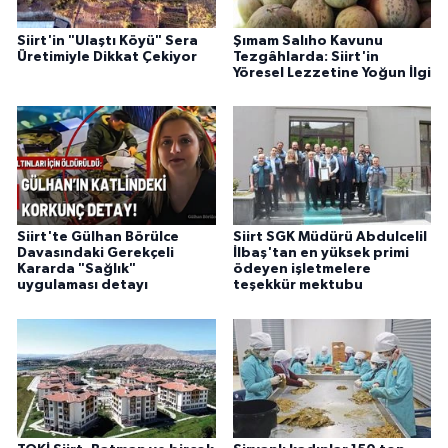
Siirt'in "Ulaştı Köyü" Sera
Şımam Salıho Kavunu
Üretimiyle Dikkat Çekiyor
Tezgâhlarda: Siirt'in
Yöresel Lezzetine Yoğun İlgi
Siirt'te Gülhan Börülce
Siirt SGK Müdürü Abdulcelil
Davasındaki Gerekçeli
İlbaş'tan en yüksek primi
Kararda "Sağlık"
ödeyen işletmelere
uygulaması detayı
teşekkür mektubu