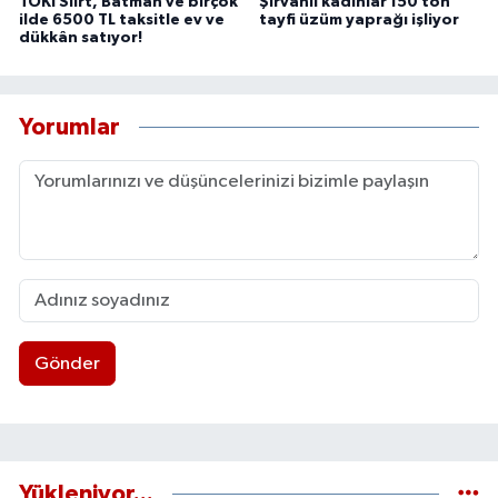
TOKİ Siirt, Batman ve birçok
Şirvanlı kadınlar 150 ton
ilde 6500 TL taksitle ev ve
tayfi üzüm yaprağı işliyor
dükkân satıyor!
Yorumlar
Gönder
Yükleniyor...