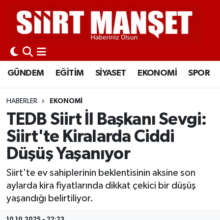
GÜNDEM
Siirt Nöbetçi Eczaneler
EĞİTİM
Siirt Hava Durumu
GÜNDEM
EĞİTİM
SİYASET
EKONOMİ
SPOR
SİYASET
Siirt Namaz Vakitleri
HABERLER
EKONOMİ
EKONOMİ
Siirt Trafik Yoğunluk Haritası
TEDB Siirt İl Başkanı Sevgi:
Siirt'te Kiralarda Ciddi
SPOR
Süper Lig Puan Durumu ve Fikstür
Düşüş Yaşanıyor
İLÇELER
Tüm Manşetler
Siirt'te ev sahiplerinin beklentisinin aksine son
aylarda kira fiyatlarında dikkat çekici bir düşüş
KÜLTÜR-SANAT
Son Dakika Haberleri
yaşandığı belirtiliyor.
SAĞLIK-YAŞAM
Haber Arşivi
10.10.2025 - 22:23