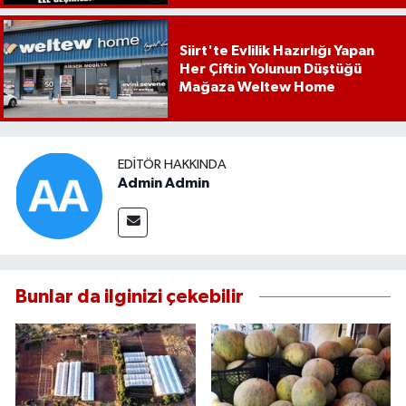
Siirt'te Evlilik Hazırlığı Yapan
Her Çiftin Yolunun Düştüğü
Mağaza Weltew Home
EDITÖR HAKKINDA
Admin Admin
Bunlar da ilginizi çekebilir