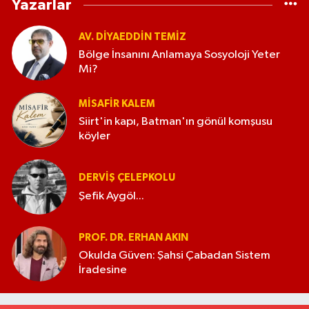
Yazarlar
AV. DIYAEDDIN TEMIZ
Bölge İnsanını Anlamaya Sosyoloji Yeter
Mi?
MISAFIR KALEM
Siirt'in kapı, Batman'ın gönül komşusu
köyler
DERVIŞ ÇELEPKOLU
Şefik Aygöl...
PROF. DR. ERHAN AKIN
Okulda Güven: Şahsi Çabadan Sistem
İradesine