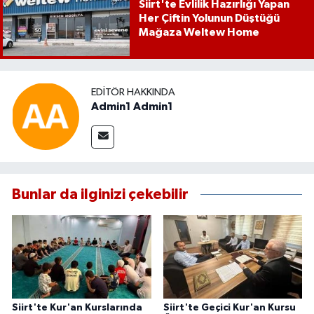
Siirt'te Evlilik Hazırlığı Yapan
Her Çiftin Yolunun Düştüğü
Mağaza Weltew Home
EDITÖR HAKKINDA
Admin1 Admin1
Bunlar da ilginizi çekebilir
Siirt'te Kur'an Kurslarında
Siirt'te Geçici Kur'an Kursu