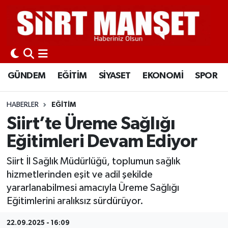
GÜNDEM
Siirt Nöbetçi Eczaneler
EĞİTİM
Siirt Hava Durumu
GÜNDEM
EĞİTİM
SİYASET
EKONOMİ
SPOR
SİYASET
Siirt Namaz Vakitleri
HABERLER
EĞİTİM
EKONOMİ
Siirt Trafik Yoğunluk Haritası
Siirt’te Üreme Sağlığı
Eğitimleri Devam Ediyor
SPOR
Süper Lig Puan Durumu ve Fikstür
Siirt İl Sağlık Müdürlüğü, toplumun sağlık
İLÇELER
Tüm Manşetler
hizmetlerinden eşit ve adil şekilde
yararlanabilmesi amacıyla Üreme Sağlığı
KÜLTÜR-SANAT
Son Dakika Haberleri
Eğitimlerini aralıksız sürdürüyor.
SAĞLIK-YAŞAM
Haber Arşivi
22.09.2025 - 16:09