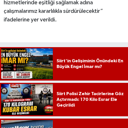
hizmetlerinde eşitliği sağlamak adına
çalışmalarımız kararlılıkla sürdürülecektir”
ifadelerine yer verildi.
Siirt'in Gelişiminin Önündeki En
Büyük Engel İmar mı?
Siirt Polisi Zehir Tacirlerine Göz
Açtırmadı: 170 Kilo Esrar Ele
Geçirildi