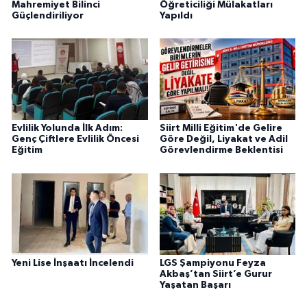
Mahremiyet Bilinci
Öğreticiliği Mülakatları
Güçlendiriliyor
Yapıldı
Evlilik Yolunda İlk Adım:
Siirt Milli Eğitim'de Gelire
Genç Çiftlere Evlilik Öncesi
Göre Değil, Liyakat ve Adil
Eğitim
Görevlendirme Beklentisi
Yeni Lise İnşaatı İncelendi
LGS Şampiyonu Feyza
Akbaş’tan Siirt’e Gurur
Yaşatan Başarı