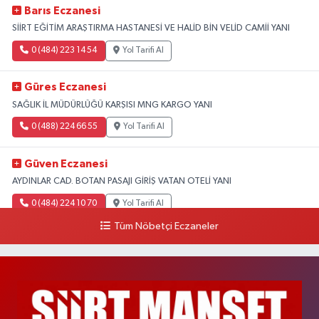
Barıs Eczanesi
SİİRT EĞİTİM ARAŞTIRMA HASTANESİ VE HALİD BİN VELİD CAMİİ YANI
0 (484) 223 14 54
Yol Tarifi Al
Güres Eczanesi
SAĞLIK İL MÜDÜRLÜĞÜ KARŞISI MNG KARGO YANI
0 (488) 224 66 55
Yol Tarifi Al
Güven Eczanesi
AYDINLAR CAD. BOTAN PASAJI GİRİŞ VATAN OTELİ YANI
0 (484) 224 10 70
Yol Tarifi Al
Tüm Nöbetçi Eczaneler