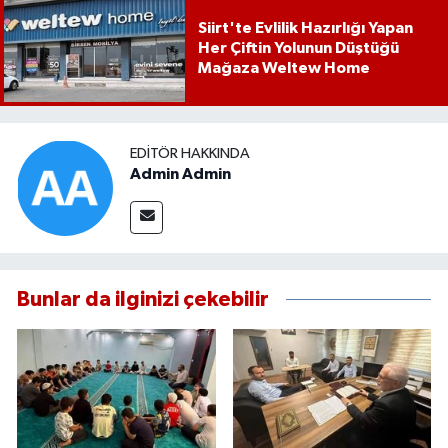
Siirt'te Evlilik Hazırlığı Yapan
Her Çiftin Yolunun Düştüğü
Mağaza Weltew Home
EDITÖR HAKKINDA
Admin Admin
Bunlar da ilginizi çekebilir