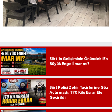
Siirt'in Gelişiminin Önündeki En
Büyük Engel İmar mı?
Siirt Polisi Zehir Tacirlerine Göz
Açtırmadı: 170 Kilo Esrar Ele
Geçirildi