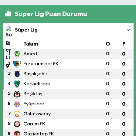
Süper Lig Puan Durumu
Süper Lig
#
Takım
O
P
1
Amed
0
0
2
Erzurumspor FK
0
0
3
Başakşehir
0
0
4
Kocaelispor
0
0
5
Beşiktaş
0
0
6
Eyüpspor
0
0
7
Galatasaray
0
0
8
Çorum FK
0
0
9
Gaziantep FK
0
0