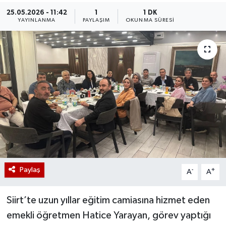
25.05.2026 - 11:42
1
1 DK
YAYINLANMA
PAYLAŞIM
OKUNMA SÜRESI
Paylaş
-
+
A
A
Siirt’te uzun yıllar eğitim camiasına hizmet eden
emekli öğretmen Hatice Yarayan, görev yaptığı