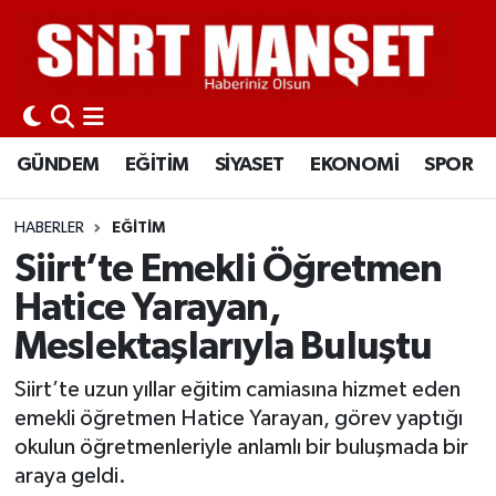
GÜNDEM
Siirt Nöbetçi Eczaneler
EĞİTİM
Siirt Hava Durumu
GÜNDEM
EĞİTİM
SİYASET
EKONOMİ
SPOR
SİYASET
Siirt Namaz Vakitleri
HABERLER
EĞİTİM
EKONOMİ
Siirt Trafik Yoğunluk Haritası
Siirt’te Emekli Öğretmen
Hatice Yarayan,
SPOR
Süper Lig Puan Durumu ve Fikstür
Meslektaşlarıyla Buluştu
İLÇELER
Tüm Manşetler
Siirt’te uzun yıllar eğitim camiasına hizmet eden
emekli öğretmen Hatice Yarayan, görev yaptığı
KÜLTÜR-SANAT
Son Dakika Haberleri
okulun öğretmenleriyle anlamlı bir buluşmada bir
araya geldi.
SAĞLIK-YAŞAM
Haber Arşivi