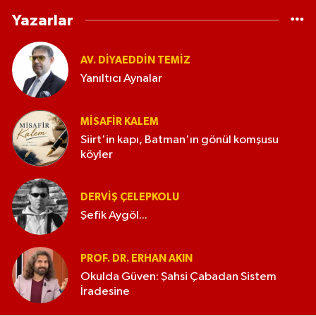
Yazarlar
AV. DIYAEDDIN TEMIZ
Yanıltıcı Aynalar
MISAFIR KALEM
Siirt'in kapı, Batman'ın gönül komşusu
köyler
DERVIŞ ÇELEPKOLU
Şefik Aygöl...
PROF. DR. ERHAN AKIN
Okulda Güven: Şahsi Çabadan Sistem
İradesine