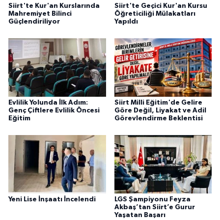
Siirt'te Kur'an Kurslarında
Siirt'te Geçici Kur'an Kursu
Mahremiyet Bilinci
Öğreticiliği Mülakatları
Güçlendiriliyor
Yapıldı
Evlilik Yolunda İlk Adım:
Siirt Milli Eğitim'de Gelire
Genç Çiftlere Evlilik Öncesi
Göre Değil, Liyakat ve Adil
Eğitim
Görevlendirme Beklentisi
Yeni Lise İnşaatı İncelendi
LGS Şampiyonu Feyza
Akbaş’tan Siirt’e Gurur
Yaşatan Başarı