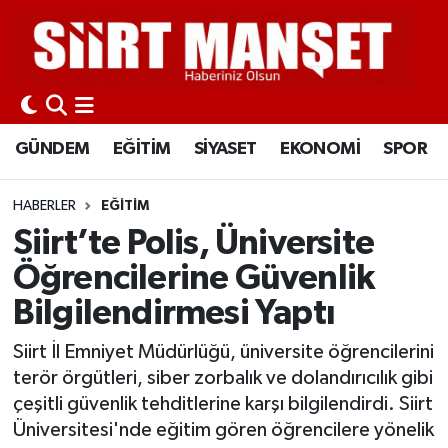
GÜNDEM
Siirt Nöbetçi Eczaneler
EĞİTİM
Siirt Hava Durumu
GÜNDEM
EĞİTİM
SİYASET
EKONOMİ
SPOR
SİYASET
Siirt Namaz Vakitleri
HABERLER
EĞİTİM
EKONOMİ
Siirt Trafik Yoğunluk Haritası
Siirt’te Polis, Üniversite
Öğrencilerine Güvenlik
SPOR
Süper Lig Puan Durumu ve Fikstür
Bilgilendirmesi Yaptı
İLÇELER
Tüm Manşetler
Siirt İl Emniyet Müdürlüğü, üniversite öğrencilerini
terör örgütleri, siber zorbalık ve dolandırıcılık gibi
KÜLTÜR-SANAT
Son Dakika Haberleri
çeşitli güvenlik tehditlerine karşı bilgilendirdi. Siirt
Üniversitesi'nde eğitim gören öğrencilere yönelik
SAĞLIK-YAŞAM
Haber Arşivi