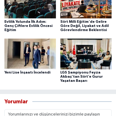
Evlilik Yolunda İlk Adım:
Siirt Milli Eğitim'de Gelire
Genç Çiftlere Evlilik Öncesi
Göre Değil, Liyakat ve Adil
Eğitim
Görevlendirme Beklentisi
Yeni Lise İnşaatı İncelendi
LGS Şampiyonu Feyza
Akbaş’tan Siirt’e Gurur
Yaşatan Başarı
Yorumlar