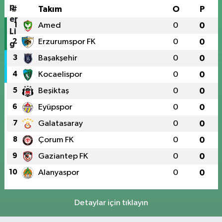
#
Takım
O
P
1
Amed
0
0
2
Erzurumspor FK
0
0
3
Başakşehir
0
0
4
Kocaelispor
0
0
5
Beşiktaş
0
0
6
Eyüpspor
0
0
7
Galatasaray
0
0
8
Çorum FK
0
0
9
Gaziantep FK
0
0
10
Alanyaspor
0
0
Detaylar için tıklayın