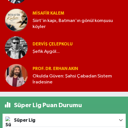
MISAFIR KALEM
Siirt'in kapı, Batman'ın gönül komşusu
köyler
DERVIŞ ÇELEPKOLU
Şefik Aygöl...
PROF. DR. ERHAN AKIN
Okulda Güven: Şahsi Çabadan Sistem
İradesine
Süper Lig Puan Durumu
Süper Lig