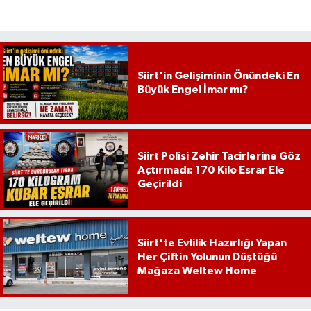
Siirt'in Gelişiminin Önündeki En
Büyük Engel İmar mı?
Siirt Polisi Zehir Tacirlerine Göz
Açtırmadı: 170 Kilo Esrar Ele
Geçirildi
Siirt'te Evlilik Hazırlığı Yapan
Her Çiftin Yolunun Düştüğü
Mağaza Weltew Home