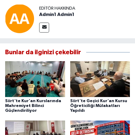
EDITÖR HAKKINDA
Admin1 Admin1
Bunlar da ilginizi çekebilir
Siirt'te Kur'an Kurslarında
Siirt'te Geçici Kur'an Kursu
Mahremiyet Bilinci
Öğreticiliği Mülakatları
Güçlendiriliyor
Yapıldı