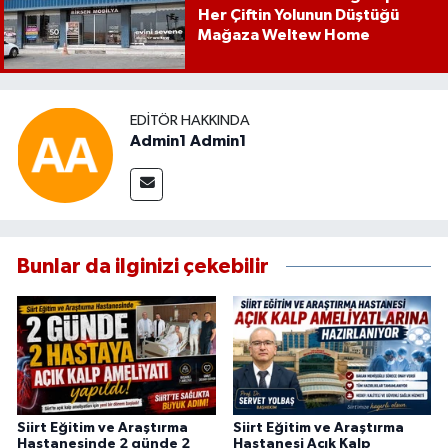
Her Çiftin Yolunun Düştüğü
Mağaza Weltew Home
EDITÖR HAKKINDA
Admin1 Admin1
Bunlar da ilginizi çekebilir
Siirt Eğitim ve Araştırma
Siirt Eğitim ve Araştırma
Hastanesinde 2 günde 2
Hastanesi Açık Kalp