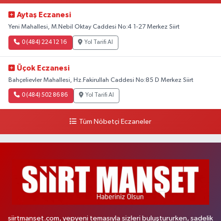
Aytaş Eczanesi
Yeni Mahallesi, M.Nebil Oktay Caddesi No:4 1-27 Merkez Siirt
0 (484) 224 12 16
Yol Tarifi Al
Üçok Eczanesi
Bahçelievler Mahallesi, Hz.Fakirullah Caddesi No:85 D Merkez Siirt
0 (484) 502 86 86
Yol Tarifi Al
Tüm Nöbetçi Eczaneler
siirtmanset.com, yepyeni temasıyla sizleri buluştururken, sadelik