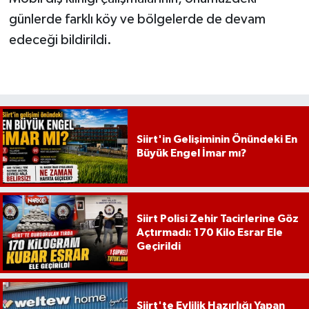
günlerde farklı köy ve bölgelerde de devam
edeceği bildirildi.
Siirt'in Gelişiminin Önündeki En
Büyük Engel İmar mı?
Siirt Polisi Zehir Tacirlerine Göz
Açtırmadı: 170 Kilo Esrar Ele
Geçirildi
Siirt'te Evlilik Hazırlığı Yapan