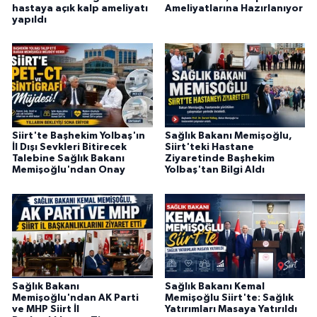
hastaya açık kalp ameliyatı
Ameliyatlarına Hazırlanıyor
yapıldı
Siirt'te Başhekim Yolbaş'ın
Sağlık Bakanı Memişoğlu,
İl Dışı Sevkleri Bitirecek
Siirt'teki Hastane
Talebine Sağlık Bakanı
Ziyaretinde Başhekim
Memişoğlu'ndan Onay
Yolbaş'tan Bilgi Aldı
Sağlık Bakanı
Sağlık Bakanı Kemal
Memişoğlu'ndan AK Parti
Memişoğlu Siirt'te: Sağlık
ve MHP Siirt İl
Yatırımları Masaya Yatırıldı