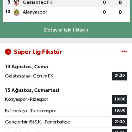
9
Gaziantep FK
0
0
10
Alanyaspor
0
0
Detaylar için tıklayın
Süper Lig Fikstür
14 Ağustos, Cuma
Galatasaray - Çorum FK
21:30
15 Ağustos, Cumartesi
Konyaspor - Rizespor
19:00
Kasımpaşa - Trabzonspor
19:00
Gençlerbirliği S.K. - Fenerbahçe
21:30