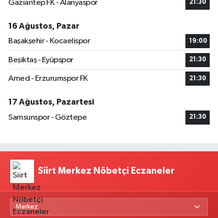
Gaziantep FK - Alanyaspor
21:30
16 Ağustos, Pazar
Başakşehir - Kocaelispor
19:00
Beşiktaş - Eyüpspor
21:30
Amed - Erzurumspor FK
21:30
17 Ağustos, Pazartesi
Samsunspor - Göztepe
21:30
Siirt Merkez Nöbetçi Eczaneler