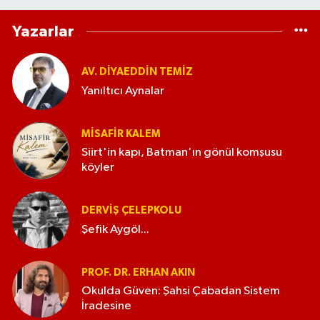
Yazarlar
AV. DIYAEDDIN TEMIZ
Yanıltıcı Aynalar
MISAFIR KALEM
Siirt'in kapı, Batman'ın gönül komşusu
köyler
DERVIŞ ÇELEPKOLU
Şefik Aygöl...
PROF. DR. ERHAN AKIN
Okulda Güven: Şahsi Çabadan Sistem
İradesine