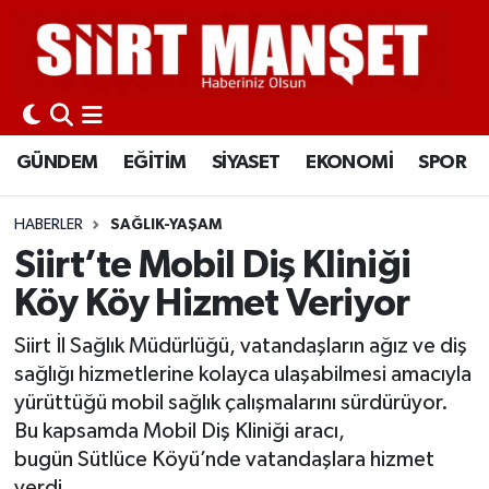
GÜNDEM
Siirt Nöbetçi Eczaneler
EĞİTİM
Siirt Hava Durumu
GÜNDEM
EĞİTİM
SİYASET
EKONOMİ
SPOR
SİYASET
Siirt Namaz Vakitleri
HABERLER
SAĞLIK-YAŞAM
EKONOMİ
Siirt Trafik Yoğunluk Haritası
Siirt’te Mobil Diş Kliniği
Köy Köy Hizmet Veriyor
SPOR
Süper Lig Puan Durumu ve Fikstür
Siirt İl Sağlık Müdürlüğü, vatandaşların ağız ve diş
İLÇELER
Tüm Manşetler
sağlığı hizmetlerine kolayca ulaşabilmesi amacıyla
yürüttüğü mobil sağlık çalışmalarını sürdürüyor.
KÜLTÜR-SANAT
Son Dakika Haberleri
Bu kapsamda Mobil Diş Kliniği aracı,
bugün Sütlüce Köyü’nde vatandaşlara hizmet
SAĞLIK-YAŞAM
Haber Arşivi
verdi.