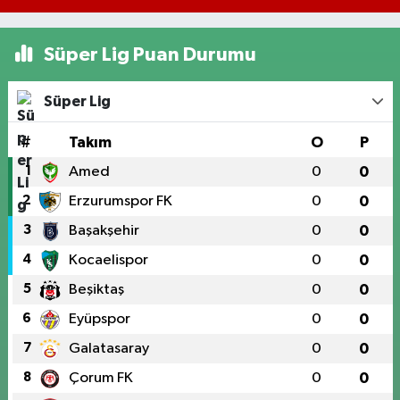
Süper Lig Puan Durumu
Süper Lig
#
Takım
O
P
1
Amed
0
0
2
Erzurumspor FK
0
0
3
Başakşehir
0
0
4
Kocaelispor
0
0
5
Beşiktaş
0
0
6
Eyüpspor
0
0
7
Galatasaray
0
0
8
Çorum FK
0
0