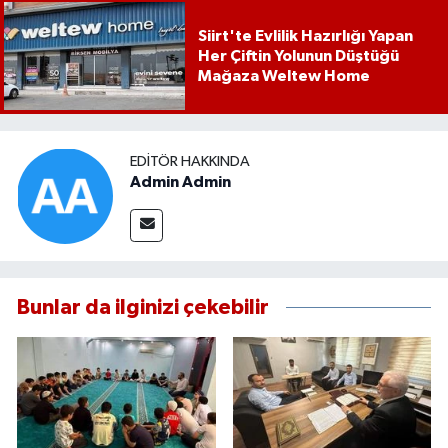
Siirt'te Evlilik Hazırlığı Yapan
Her Çiftin Yolunun Düştüğü
Mağaza Weltew Home
EDITÖR HAKKINDA
Admin Admin
Bunlar da ilginizi çekebilir