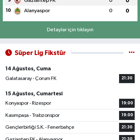
9
Gaziantep FK
0
0
10
Alanyaspor
0
0
Detaylar için tıklayın
Süper Lig Fikstür
14 Ağustos, Cuma
Galatasaray - Çorum FK
21:30
15 Ağustos, Cumartesi
Konyaspor - Rizespor
19:00
Kasımpaşa - Trabzonspor
19:00
Gençlerbirliği S.K. - Fenerbahçe
21:30
Gaziantep FK - Alanyaspor
21:30