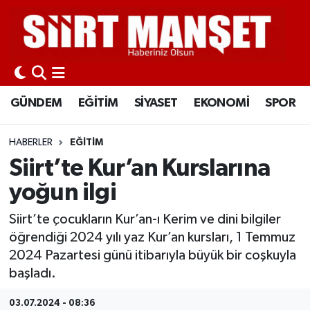
GÜNDEM
Siirt Nöbetçi Eczaneler
EĞİTİM
Siirt Hava Durumu
GÜNDEM
EĞİTİM
SİYASET
EKONOMİ
SPOR
SİYASET
Siirt Namaz Vakitleri
HABERLER
EĞİTİM
EKONOMİ
Siirt Trafik Yoğunluk Haritası
Siirt’te Kur’an Kurslarına
yoğun ilgi
SPOR
Süper Lig Puan Durumu ve Fikstür
Siirt’te çocukların Kur’an-ı Kerim ve dini bilgiler
İLÇELER
Tüm Manşetler
öğrendiği 2024 yılı yaz Kur’an kursları, 1 Temmuz
2024 Pazartesi günü itibarıyla büyük bir coşkuyla
KÜLTÜR-SANAT
Son Dakika Haberleri
başladı.
SAĞLIK-YAŞAM
Haber Arşivi
03.07.2024 - 08:36