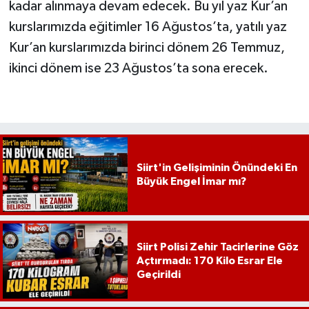
kadar alınmaya devam edecek. Bu yıl yaz Kur’an
kurslarımızda eğitimler 16 Ağustos’ta, yatılı yaz
Kur’an kurslarımızda birinci dönem 26 Temmuz,
ikinci dönem ise 23 Ağustos’ta sona erecek.
Siirt'in Gelişiminin Önündeki En
Büyük Engel İmar mı?
Siirt Polisi Zehir Tacirlerine Göz
Açtırmadı: 170 Kilo Esrar Ele
Geçirildi