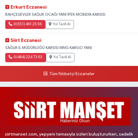
Erkurt Eczanesi
BAHÇELİEVLER SAĞLIK OCAĞI YANI İPEK MOBİLYA KARŞISI
0 (551) 461 25 56
Yol Tarifi Al
Siirt Eczanesi
SAĞLIK İL MÜDÜRLÜĞÜ KARŞISI MNG KARGO YANI
0 (484) 224 73 03
Yol Tarifi Al
Tüm Nöbetçi Eczaneler
siirtmanset.com, yepyeni temasıyla sizleri buluştururken, sadelik