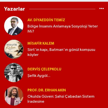
Yazarlar
AV. DIYAEDDIN TEMIZ
Bölge İnsanını Anlamaya Sosyoloji Yeter
Mi?
MISAFIR KALEM
Siirt'in kapı, Batman'ın gönül komşusu
köyler
DERVIŞ ÇELEPKOLU
Şefik Aygöl...
PROF. DR. ERHAN AKIN
Okulda Güven: Şahsi Çabadan Sistem
İradesine