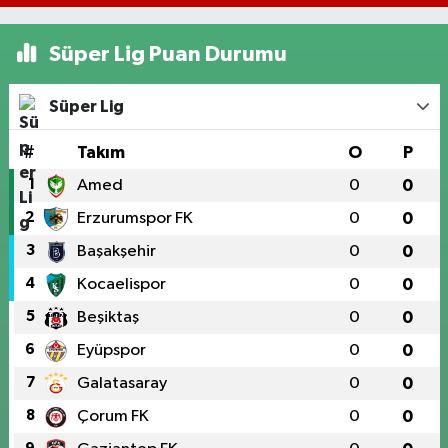
Süper Lig Puan Durumu
Süper Lig
#
Takım
O
P
1
Amed
0
0
2
Erzurumspor FK
0
0
3
Başakşehir
0
0
4
Kocaelispor
0
0
5
Beşiktaş
0
0
6
Eyüpspor
0
0
7
Galatasaray
0
0
8
Çorum FK
0
0