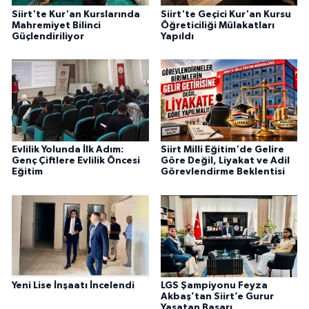
Siirt'te Kur'an Kurslarında
Siirt'te Geçici Kur'an Kursu
Mahremiyet Bilinci
Öğreticiliği Mülakatları
Güçlendiriliyor
Yapıldı
Evlilik Yolunda İlk Adım:
Siirt Milli Eğitim'de Gelire
Genç Çiftlere Evlilik Öncesi
Göre Değil, Liyakat ve Adil
Eğitim
Görevlendirme Beklentisi
Yeni Lise İnşaatı İncelendi
LGS Şampiyonu Feyza
Akbaş’tan Siirt’e Gurur
Yaşatan Başarı