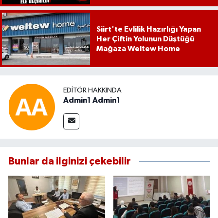
Siirt'te Evlilik Hazırlığı Yapan
Her Çiftin Yolunun Düştüğü
Mağaza Weltew Home
EDITÖR HAKKINDA
Admin1 Admin1
Bunlar da ilginizi çekebilir