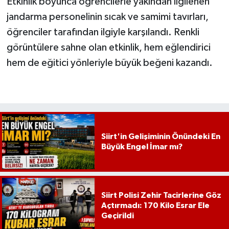
Etkinlik boyunca öğrencilerle yakından ilgilenen
jandarma personelinin sıcak ve samimi tavırları,
öğrenciler tarafından ilgiyle karşılandı. Renkli
görüntülere sahne olan etkinlik, hem eğlendirici
hem de eğitici yönleriyle büyük beğeni kazandı.
Siirt'in Gelişiminin Önündeki En
Büyük Engel İmar mı?
Siirt Polisi Zehir Tacirlerine Göz
Açtırmadı: 170 Kilo Esrar Ele
Geçirildi