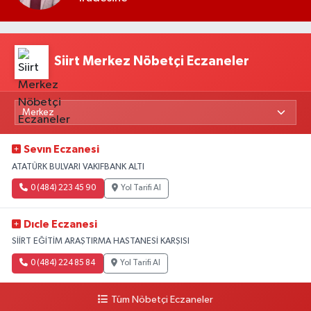
Siirt Merkez Nöbetçi Eczaneler
Sevın Eczanesi
ATATÜRK BULVARI VAKIFBANK ALTI
0 (484) 223 45 90
Yol Tarifi Al
Dıcle Eczanesi
SİİRT EĞİTİM ARAŞTIRMA HASTANESİ KARŞISI
0 (484) 224 85 84
Yol Tarifi Al
Tüm Nöbetçi Eczaneler