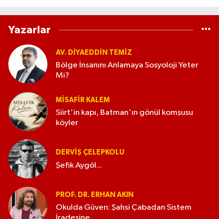
Yazarlar
AV. DIYAEDDIN TEMIZ
Bölge İnsanını Anlamaya Sosyoloji Yeter
Mi?
MISAFIR KALEM
Siirt'in kapı, Batman'ın gönül komşusu
köyler
DERVIŞ ÇELEPKOLU
Şefik Aygöl...
PROF. DR. ERHAN AKIN
Okulda Güven: Şahsi Çabadan Sistem
İradesine