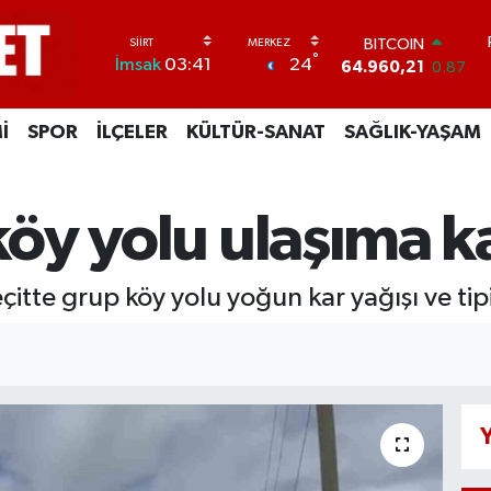
BITCOIN
°
64.960,21
0.87
24
İmsak
03:41
DOLAR
47,7436
0.18
EURO
İ
SPOR
İLÇELER
KÜLTÜR-SANAT
SAĞLIK-YAŞAM
55,2510
0.32
STERLİN
64,4811
0.38
 köy yolu ulaşıma 
GRAM ALTIN
6648.99
2.59
BİST100
13.779
-14
 Geçitte grup köy yolu yoğun kar yağışı ve t
Y