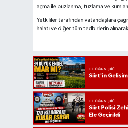
açma ile buzlanma, tuzlama ve kumlama
Yetkililer tarafından vatandaşlara çağ
halatı ve diğer tüm tedbirlerin alınarak
EDITÖRÜN SEÇTIĞI
Siirt'in Geliş
EDITÖRÜN SEÇTIĞI
Siirt Polisi Ze
Ele Geçirildi