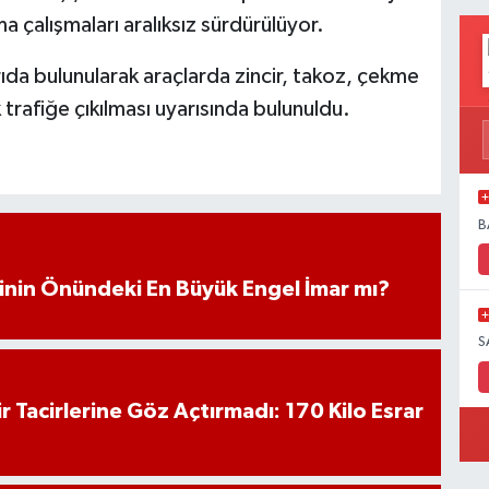
 çalışmaları aralıksız sürdürülüyor.
rıda bulunularak araçlarda zincir, takoz, çekme
 trafiğe çıkılması uyarısında bulunuldu.
B
iminin Önündeki En Büyük Engel İmar mı?
S
hir Tacirlerine Göz Açtırmadı: 170 Kilo Esrar