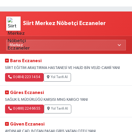
Siirt Merkez Nöbetçi Eczaneler
Barıs Eczanesi
SİİRT EĞİTİM ARAŞTIRMA HASTANESİ VE HALİD BİN VELİD CAMİİ YANI
0 (484) 223 14 54
Yol Tarifi Al
Güres Eczanesi
SAĞLIK İL MÜDÜRLÜĞÜ KARŞISI MNG KARGO YANI
0 (488) 224 66 55
Yol Tarifi Al
Güven Eczanesi
AYDINLAR CAD. BOTAN PASAJI GİRİŞ VATAN OTELİ YANI