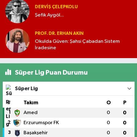
DERVIŞ ÇELEPKOLU
Şefik Aygöl...
PROF. DR. ERHAN AKIN
Okulda Güven: Şahsi Çabadan Sistem
İradesine
Süper Lig Puan Durumu
Süper Lig
#
Takım
O
P
1
Amed
0
0
2
Erzurumspor FK
0
0
3
Başakşehir
0
0