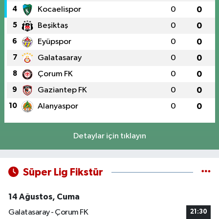
4
Kocaelispor
0
0
5
Beşiktaş
0
0
6
Eyüpspor
0
0
7
Galatasaray
0
0
8
Çorum FK
0
0
9
Gaziantep FK
0
0
10
Alanyaspor
0
0
Detaylar için tıklayın
Süper Lig Fikstür
14 Ağustos, Cuma
Galatasaray - Çorum FK
21:30