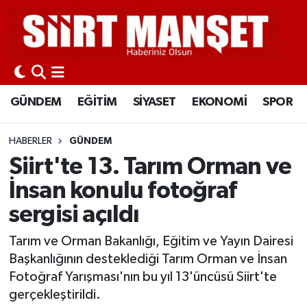
GÜNDEM
Siirt Nöbetçi Eczaneler
EĞİTİM
Siirt Hava Durumu
GÜNDEM
EĞİTİM
SİYASET
EKONOMİ
SPOR
SİYASET
Siirt Namaz Vakitleri
HABERLER
GÜNDEM
EKONOMİ
Siirt Trafik Yoğunluk Haritası
Siirt'te 13. Tarım Orman ve
İnsan konulu fotoğraf
SPOR
Süper Lig Puan Durumu ve Fikstür
sergisi açıldı
İLÇELER
Tüm Manşetler
Tarım ve Orman Bakanlığı, Eğitim ve Yayın Dairesi
Başkanlığının desteklediği Tarım Orman ve İnsan
KÜLTÜR-SANAT
Son Dakika Haberleri
Fotoğraf Yarışması'nın bu yıl 13'üncüsü Siirt'te
gerçekleştirildi.
SAĞLIK-YAŞAM
Haber Arşivi