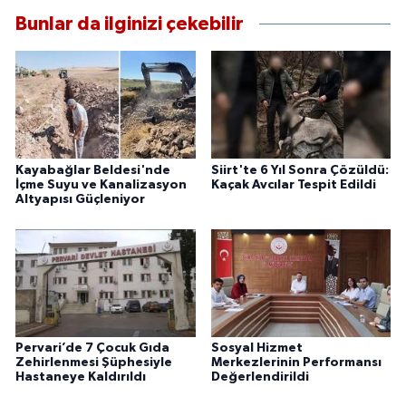
Bunlar da ilginizi çekebilir
Kayabağlar Beldesi'nde
Siirt'te 6 Yıl Sonra Çözüldü:
İçme Suyu ve Kanalizasyon
Kaçak Avcılar Tespit Edildi
Altyapısı Güçleniyor
Pervari’de 7 Çocuk Gıda
Sosyal Hizmet
Zehirlenmesi Şüphesiyle
Merkezlerinin Performansı
Hastaneye Kaldırıldı
Değerlendirildi