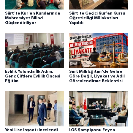
Siirt'te Kur'an Kurslarında
Siirt'te Geçici Kur'an Kursu
Mahremiyet Bilinci
Öğreticiliği Mülakatları
Güçlendiriliyor
Yapıldı
Evlilik Yolunda İlk Adım:
Siirt Milli Eğitim'de Gelire
Genç Çiftlere Evlilik Öncesi
Göre Değil, Liyakat ve Adil
Eğitim
Görevlendirme Beklentisi
Yeni Lise İnşaatı İncelendi
LGS Şampiyonu Feyza