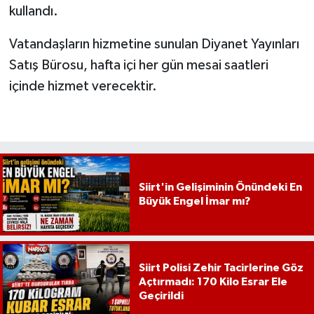
kullandı.
Vatandaşların hizmetine sunulan Diyanet Yayınları
Satış Bürosu, hafta içi her gün mesai saatleri
içinde hizmet verecektir.
Siirt'in Gelişiminin Önündeki En
Büyük Engel İmar mı?
Siirt Polisi Zehir Tacirlerine Göz
Açtırmadı: 170 Kilo Esrar Ele
Geçirildi