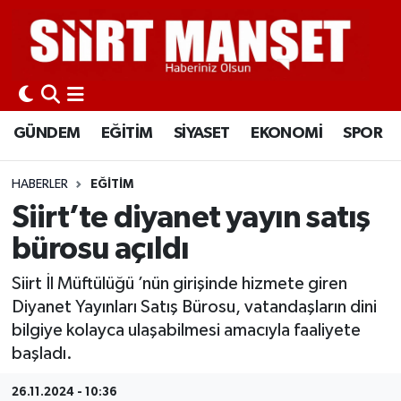
GÜNDEM
Siirt Nöbetçi Eczaneler
EĞİTİM
Siirt Hava Durumu
GÜNDEM
EĞİTİM
SİYASET
EKONOMİ
SPOR
SİYASET
Siirt Namaz Vakitleri
HABERLER
EĞİTİM
EKONOMİ
Siirt Trafik Yoğunluk Haritası
Siirt’te diyanet yayın satış
bürosu açıldı
SPOR
Süper Lig Puan Durumu ve Fikstür
Siirt İl Müftülüğü ’nün girişinde hizmete giren
İLÇELER
Tüm Manşetler
Diyanet Yayınları Satış Bürosu, vatandaşların dini
bilgiye kolayca ulaşabilmesi amacıyla faaliyete
KÜLTÜR-SANAT
Son Dakika Haberleri
başladı.
SAĞLIK-YAŞAM
Haber Arşivi
26.11.2024 - 10:36