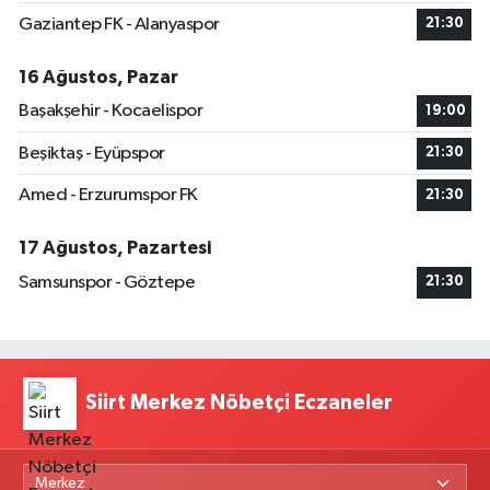
Gaziantep FK - Alanyaspor
21:30
16 Ağustos, Pazar
Başakşehir - Kocaelispor
19:00
Beşiktaş - Eyüpspor
21:30
Amed - Erzurumspor FK
21:30
17 Ağustos, Pazartesi
Samsunspor - Göztepe
21:30
Siirt Merkez Nöbetçi Eczaneler