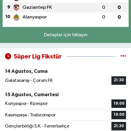
9
Gaziantep FK
0
0
10
Alanyaspor
0
0
Detaylar için tıklayın
Süper Lig Fikstür
14 Ağustos, Cuma
Galatasaray - Çorum FK
21:30
15 Ağustos, Cumartesi
Konyaspor - Rizespor
19:00
Kasımpaşa - Trabzonspor
19:00
Gençlerbirliği S.K. - Fenerbahçe
21:30