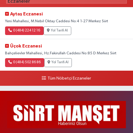
Aytaş Eczanesi
Yeni Mahallesi, M.Nebil Oktay Caddesi No:4 1-27 Merkez Siirt
0 (484) 224 12 16
Yol Tarifi Al
Üçok Eczanesi
Bahçelievler Mahallesi, Hz.Fakirullah Caddesi No:85 D Merkez Siirt
0 (484) 502 86 86
Yol Tarifi Al
Tüm Nöbetçi Eczaneler