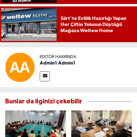
Siirt'te Evlilik Hazırlığı Yapan
Her Çiftin Yolunun Düştüğü
Mağaza Weltew Home
EDITÖR HAKKINDA
Admin1 Admin1
Bunlar da ilginizi çekebilir