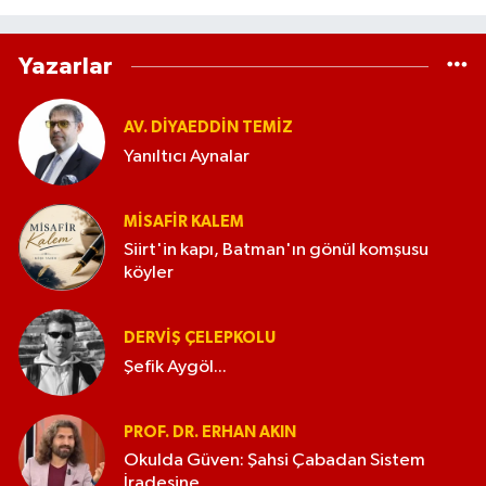
Yazarlar
AV. DIYAEDDIN TEMIZ
Yanıltıcı Aynalar
MISAFIR KALEM
Siirt'in kapı, Batman'ın gönül komşusu
köyler
DERVIŞ ÇELEPKOLU
Şefik Aygöl...
PROF. DR. ERHAN AKIN
Okulda Güven: Şahsi Çabadan Sistem
İradesine