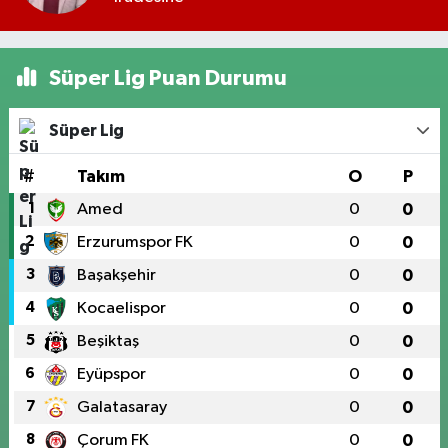
Süper Lig Puan Durumu
Süper Lig
#
Takım
O
P
1
Amed
0
0
2
Erzurumspor FK
0
0
3
Başakşehir
0
0
4
Kocaelispor
0
0
5
Beşiktaş
0
0
6
Eyüpspor
0
0
7
Galatasaray
0
0
8
Çorum FK
0
0