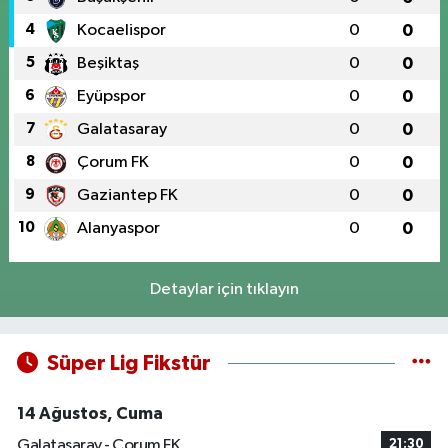
4
Kocaelispor
0
0
5
Beşiktaş
0
0
6
Eyüpspor
0
0
7
Galatasaray
0
0
8
Çorum FK
0
0
9
Gaziantep FK
0
0
10
Alanyaspor
0
0
Detaylar için tıklayın
Süper Lig Fikstür
14 Ağustos, Cuma
Galatasaray - Çorum FK
21:30