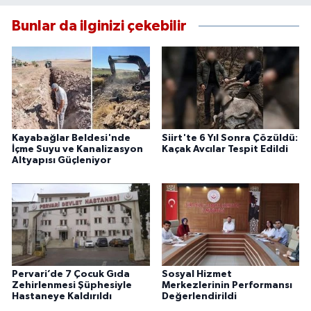
Bunlar da ilginizi çekebilir
Kayabağlar Beldesi'nde
Siirt'te 6 Yıl Sonra Çözüldü:
İçme Suyu ve Kanalizasyon
Kaçak Avcılar Tespit Edildi
Altyapısı Güçleniyor
Pervari’de 7 Çocuk Gıda
Sosyal Hizmet
Zehirlenmesi Şüphesiyle
Merkezlerinin Performansı
Hastaneye Kaldırıldı
Değerlendirildi