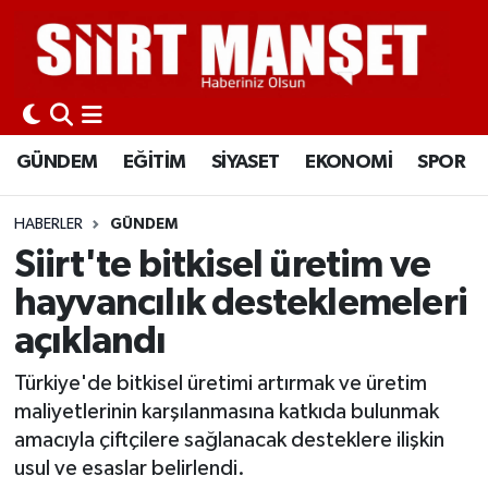
GÜNDEM
Siirt Nöbetçi Eczaneler
EĞİTİM
Siirt Hava Durumu
GÜNDEM
EĞİTİM
SİYASET
EKONOMİ
SPOR
SİYASET
Siirt Namaz Vakitleri
HABERLER
GÜNDEM
EKONOMİ
Siirt Trafik Yoğunluk Haritası
Siirt'te bitkisel üretim ve
hayvancılık desteklemeleri
SPOR
Süper Lig Puan Durumu ve Fikstür
açıklandı
İLÇELER
Tüm Manşetler
Türkiye'de bitkisel üretimi artırmak ve üretim
maliyetlerinin karşılanmasına katkıda bulunmak
KÜLTÜR-SANAT
Son Dakika Haberleri
amacıyla çiftçilere sağlanacak desteklere ilişkin
usul ve esaslar belirlendi.
SAĞLIK-YAŞAM
Haber Arşivi