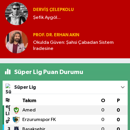
DERVIŞ ÇELEPKOLU
Şefik Aygöl...
PROF. DR. ERHAN AKIN
Okulda Güven: Şahsi Çabadan Sistem
İradesine
Süper Lig Puan Durumu
Süper Lig
#
Takım
O
P
1
Amed
0
0
2
Erzurumspor FK
0
0
3
Başakşehir
0
0