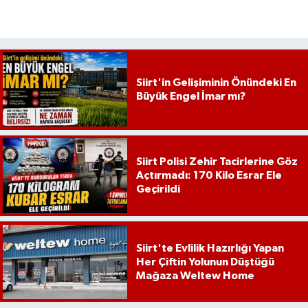
Siirt'in Gelişiminin Önündeki En
Büyük Engel İmar mı?
Siirt Polisi Zehir Tacirlerine Göz
Açtırmadı: 170 Kilo Esrar Ele
Geçirildi
Siirt'te Evlilik Hazırlığı Yapan
Her Çiftin Yolunun Düştüğü
Mağaza Weltew Home