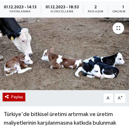
01.12.2023 - 14:13
01.12.2023 - 18:53
2
1 D
YAYINLANMA
GÜNCELLEME
PAYLAŞIM
OKUNMA 
Paylaş
-
+
A
A
Türkiye'de bitkisel üretimi artırmak ve üretim
maliyetlerinin karşılanmasına katkıda bulunmak