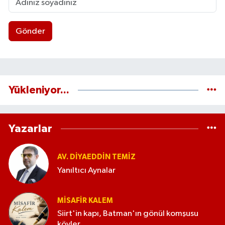
Gönder
Yükleniyor...
Yazarlar
AV. DIYAEDDIN TEMIZ
Yanıltıcı Aynalar
MISAFIR KALEM
Siirt'in kapı, Batman'ın gönül komşusu
köyler