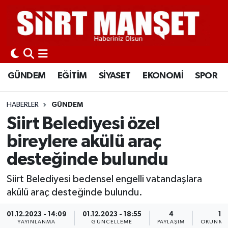
GÜNDEM
Siirt Nöbetçi Eczaneler
EĞİTİM
Siirt Hava Durumu
GÜNDEM
EĞİTİM
SİYASET
EKONOMİ
SPOR
SİYASET
Siirt Namaz Vakitleri
HABERLER
GÜNDEM
EKONOMİ
Siirt Trafik Yoğunluk Haritası
Siirt Belediyesi özel
bireylere akülü araç
SPOR
Süper Lig Puan Durumu ve Fikstür
desteğinde bulundu
İLÇELER
Tüm Manşetler
Siirt Belediyesi bedensel engelli vatandaşlara
akülü araç desteğinde bulundu.
KÜLTÜR-SANAT
Son Dakika Haberleri
01.12.2023 - 14:09
01.12.2023 - 18:55
4
1 
SAĞLIK-YAŞAM
Haber Arşivi
YAYINLANMA
GÜNCELLEME
PAYLAŞIM
OKUNMA 