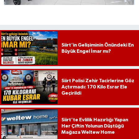
Siirt'in Gelişiminin Önündeki En
Büyük Engel İmar mı?
Siirt Polisi Zehir Tacirlerine Göz
Açtırmadı: 170 Kilo Esrar Ele
Geçirildi
Siirt'te Evlilik Hazırlığı Yapan
Her Çiftin Yolunun Düştüğü
Mağaza Weltew Home