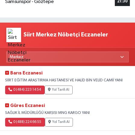
Samsunspor - Göztepe
21:30
Siirt Merkez Nöbetçi Eczaneler
Barıs Eczanesi
SİİRT EĞİTİM ARAŞTIRMA HASTANESİ VE HALİD BİN VELİD CAMİİ YANI
0 (484) 223 14 54
Yol Tarifi Al
Güres Eczanesi
SAĞLIK İL MÜDÜRLÜĞÜ KARŞISI MNG KARGO YANI
0 (488) 224 66 55
Yol Tarifi Al