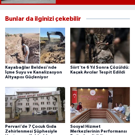
Bunlar da ilginizi çekebilir
Kayabağlar Beldesi'nde
Siirt'te 6 Yıl Sonra Çözüldü:
İçme Suyu ve Kanalizasyon
Kaçak Avcılar Tespit Edildi
Altyapısı Güçleniyor
Pervari’de 7 Çocuk Gıda
Sosyal Hizmet
Zehirlenmesi Şüphesiyle
Merkezlerinin Performansı