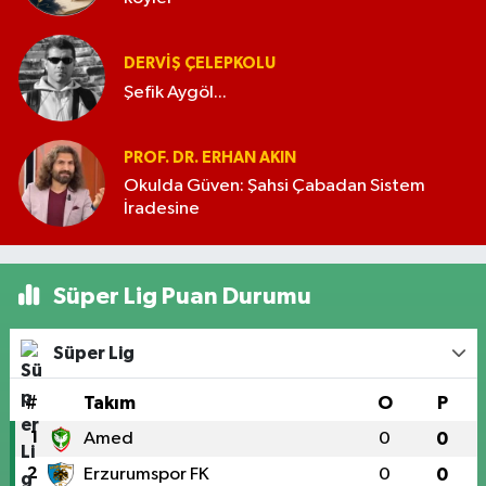
DERVIŞ ÇELEPKOLU
Şefik Aygöl...
PROF. DR. ERHAN AKIN
Okulda Güven: Şahsi Çabadan Sistem
İradesine
Süper Lig Puan Durumu
Süper Lig
#
Takım
O
P
1
Amed
0
0
2
Erzurumspor FK
0
0