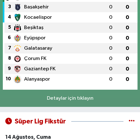
3
Başakşehir
0
0
4
Kocaelispor
0
0
5
Beşiktaş
0
0
6
Eyüpspor
0
0
7
Galatasaray
0
0
8
Çorum FK
0
0
9
Gaziantep FK
0
0
10
Alanyaspor
0
0
Detaylar için tıklayın
Süper Lig Fikstür
14 Ağustos, Cuma