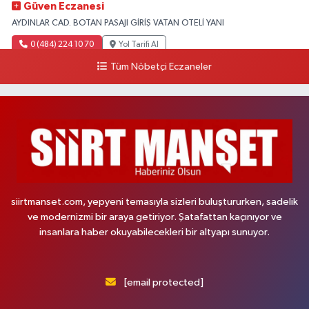
Güven Eczanesi
AYDINLAR CAD. BOTAN PASAJI GİRİŞ VATAN OTELİ YANI
0 (484) 224 10 70
Yol Tarifi Al
Tüm Nöbetçi Eczaneler
siirtmanset.com, yepyeni temasıyla sizleri buluştururken, sadelik
ve modernizmi bir araya getiriyor. Şatafattan kaçınıyor ve
insanlara haber okuyabilecekleri bir altyapı sunuyor.
[email protected]