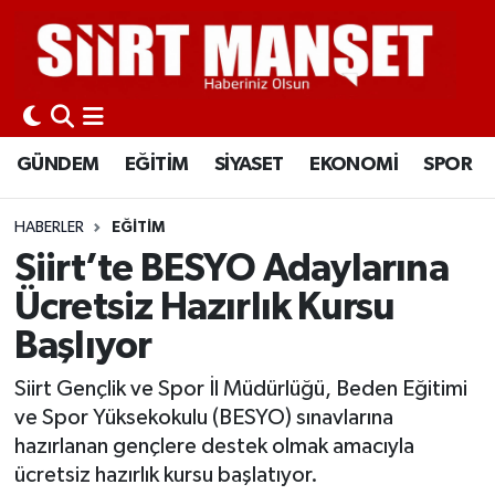
GÜNDEM
Siirt Nöbetçi Eczaneler
EĞİTİM
Siirt Hava Durumu
GÜNDEM
EĞİTİM
SİYASET
EKONOMİ
SPOR
SİYASET
Siirt Namaz Vakitleri
HABERLER
EĞİTİM
EKONOMİ
Siirt Trafik Yoğunluk Haritası
Siirt’te BESYO Adaylarına
Ücretsiz Hazırlık Kursu
SPOR
Süper Lig Puan Durumu ve Fikstür
Başlıyor
İLÇELER
Tüm Manşetler
Siirt Gençlik ve Spor İl Müdürlüğü, Beden Eğitimi
ve Spor Yüksekokulu (BESYO) sınavlarına
KÜLTÜR-SANAT
Son Dakika Haberleri
hazırlanan gençlere destek olmak amacıyla
ücretsiz hazırlık kursu başlatıyor.
SAĞLIK-YAŞAM
Haber Arşivi