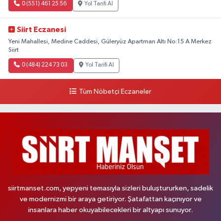
0 (551) 461 25 56
Yol Tarifi Al
Siirt Eczanesi
Yeni Mahallesi, Medine Caddesi, Güleryüz Apartman Altı No:15 A Merkez
Siirt
0 (484) 224 73 03
Yol Tarifi Al
Tüm Nöbetçi Eczaneler
siirtmanset.com, yepyeni temasıyla sizleri buluştururken, sadelik
ve modernizmi bir araya getiriyor. Şatafattan kaçınıyor ve
insanlara haber okuyabilecekleri bir altyapı sunuyor.