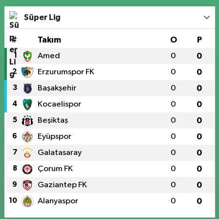
Süper Lig
#
Takım
O
P
1
Amed
0
0
2
Erzurumspor FK
0
0
3
Başakşehir
0
0
4
Kocaelispor
0
0
5
Beşiktaş
0
0
6
Eyüpspor
0
0
7
Galatasaray
0
0
8
Çorum FK
0
0
9
Gaziantep FK
0
0
10
Alanyaspor
0
0