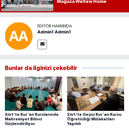
Mağaza Weltew Home
EDITÖR HAKKINDA
Admin1 Admin1
Bunlar da ilginizi çekebilir
Siirt'te Kur'an Kurslarında
Siirt'te Geçici Kur'an Kursu
Mahremiyet Bilinci
Öğreticiliği Mülakatları
Güçlendiriliyor
Yapıldı