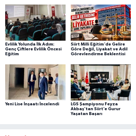
Evlilik Yolunda İlk Adım:
Siirt Milli Eğitim'de Gelire
Genç Çiftlere Evlilik Öncesi
Göre Değil, Liyakat ve Adil
Eğitim
Görevlendirme Beklentisi
Yeni Lise İnşaatı İncelendi
LGS Şampiyonu Feyza
Akbaş’tan Siirt’e Gurur
Yaşatan Başarı