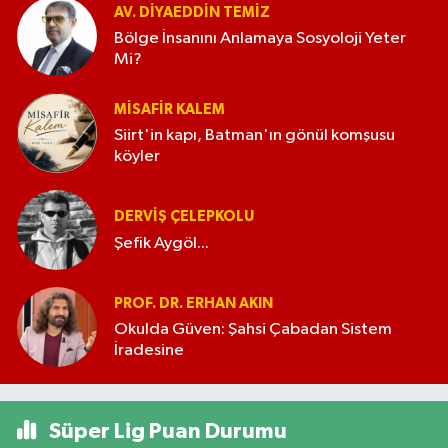
AV. DIYAEDDIN TEMIZ
Bölge İnsanını Anlamaya Sosyoloji Yeter
Mi?
MISAFIR KALEM
Siirt'in kapı, Batman'ın gönül komşusu
köyler
DERVIŞ ÇELEPKOLU
Şefik Aygöl...
PROF. DR. ERHAN AKIN
Okulda Güven: Şahsi Çabadan Sistem
İradesine
Süper Lig Puan Durumu