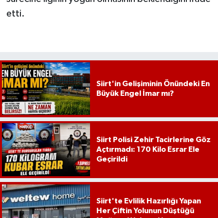
etti.
Siirt'in Gelişiminin Önündeki En
Büyük Engel İmar mı?
Siirt Polisi Zehir Tacirlerine Göz
Açtırmadı: 170 Kilo Esrar Ele
Geçirildi
Siirt'te Evlilik Hazırlığı Yapan
Her Çiftin Yolunun Düştüğü