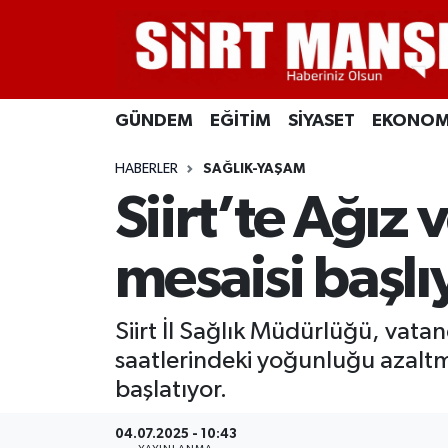
GÜNDEM
Siirt Nöbetçi Eczaneler
GÜNDEM
EĞİTİM
SİYASET
EKONOM
EĞİTİM
Siirt Hava Durumu
HABERLER
SAĞLIK-YAŞAM
SİYASET
Siirt Namaz Vakitleri
Siirt’te Ağız
EKONOMİ
Siirt Trafik Yoğunluk Haritası
mesaisi başlı
SPOR
Süper Lig Puan Durumu ve Fikstür
Siirt İl Sağlık Müdürlüğü, vata
İLÇELER
Tüm Manşetler
saatlerindeki yoğunluğu azaltm
KÜLTÜR-SANAT
Son Dakika Haberleri
başlatıyor.
SAĞLIK-YAŞAM
Haber Arşivi
04.07.2025 - 10:43