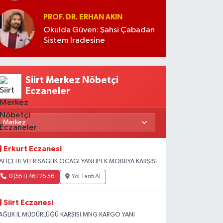
PROF. DR. ERHAN AKIN
Okulda Güven: Şahsi Çabadan
Sistem İradesine
Siirt Merkez Nöbetçi
Eczaneler
Erkurt Eczanesi
AHÇELİEVLER SAĞLIK OCAĞI YANI İPEK MOBİLYA KARŞISI
0 (551) 461 25 56
Yol Tarifi Al
Siirt Eczanesi
AĞLIK İL MÜDÜRLÜĞÜ KARŞISI MNG KARGO YANI