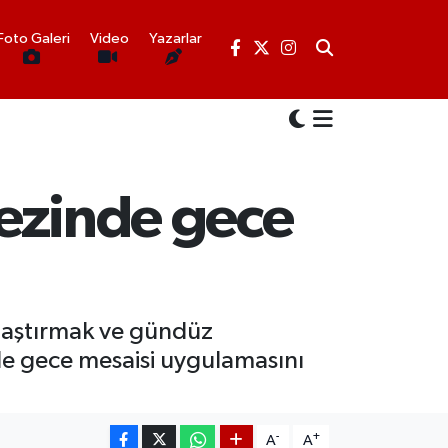
Foto Galeri
Video
Yazarlar
kezinde gece
aylaştırmak ve gündüz
de gece mesaisi uygulamasını
-
+
A
A