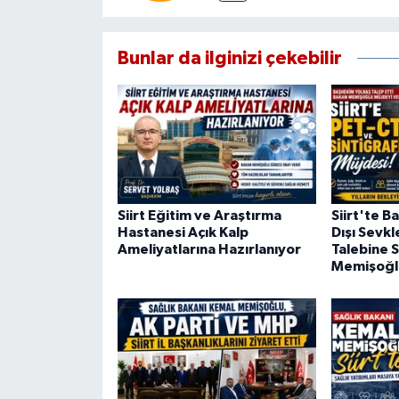
Bunlar da ilginizi çekebilir
Siirt Eğitim ve Araştırma
Siirt'te B
Hastanesi Açık Kalp
Dışı Sevkl
Ameliyatlarına Hazırlanıyor
Talebine S
Memişoğl