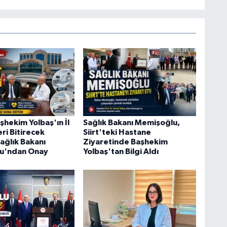
aşhekim Yolbaş'ın İl
Sağlık Bakanı Memişoğlu,
eri Bitirecek
Siirt'teki Hastane
ağlık Bakanı
Ziyaretinde Başhekim
u'ndan Onay
Yolbaş'tan Bilgi Aldı