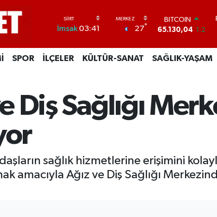
BITCOIN
65.130,04
1.2
DOLAR
°
27
İmsak
03:41
47,7436
0.18
EURO
55,2510
0.32
İ
SPOR
İLÇELER
KÜLTÜR-SANAT
SAĞLIK-YAŞAM
STERLİN
64,4811
0.38
GRAM ALTIN
6648.99
2.59
 ve Diş Sağlığı Mer
BİST100
13.773
-19
yor
ndaşların sağlık hizmetlerine erişimini kol
ak amacıyla Ağız ve Diş Sağlığı Merkezin