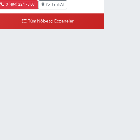
0 (484) 224 73 03
Yol Tarifi Al
Tüm Nöbetçi Eczaneler