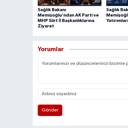
Sağlık Bakanı
Sağlık Ba
Memişoğlu'ndan AK Parti ve
Memişoğlu 
MHP Siirt İl Başkanlıklarına
Yatırımlar
Ziyaret
Yorumlar
Gönder