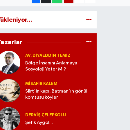
ükleniyor...
Yazarlar
AV. DIYAEDDIN TEMIZ
Bölge İnsanını Anlamaya
Sosyoloji Yeter Mi?
MISAFIR KALEM
Siirt'in kapı, Batman'ın gönül
komşusu köyler
DERVIŞ ÇELEPKOLU
Şefik Aygöl...