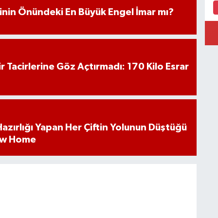
iminin Önündeki En Büyük Engel İmar mı?
hir Tacirlerine Göz Açtırmadı: 170 Kilo Esrar
k Hazırlığı Yapan Her Çiftin Yolunun Düştüğü
ew Home