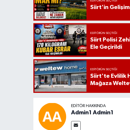
EDITÖRÜN SEÇTIĞI
Siirt'in Geliş
EDITÖRÜN SEÇTIĞI
Siirt Polisi Ze
Ele Geçirildi
EDITÖRÜN SEÇTIĞI
Siirt'te Evlili
Mağaza Welt
EDITÖR HAKKINDA
Admin1 Admin1