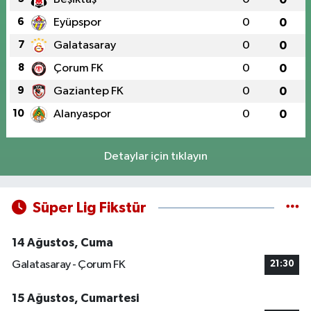
6
Eyüpspor
0
0
7
Galatasaray
0
0
8
Çorum FK
0
0
9
Gaziantep FK
0
0
10
Alanyaspor
0
0
Detaylar için tıklayın
Süper Lig Fikstür
14 Ağustos, Cuma
Galatasaray - Çorum FK
21:30
15 Ağustos, Cumartesi