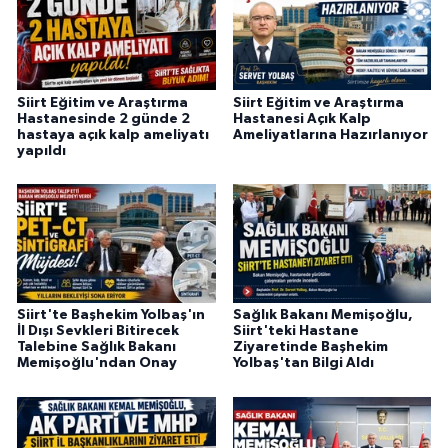
Siirt Eğitim ve Araştırma
Siirt Eğitim ve Araştırma
Hastanesinde 2 günde 2
Hastanesi Açık Kalp
hastaya açık kalp ameliyatı
Ameliyatlarına Hazırlanıyor
yapıldı
Siirt'te Başhekim Yolbaş'ın
Sağlık Bakanı Memişoğlu,
İl Dışı Sevkleri Bitirecek
Siirt'teki Hastane
Talebine Sağlık Bakanı
Ziyaretinde Başhekim
Memişoğlu'ndan Onay
Yolbaş'tan Bilgi Aldı