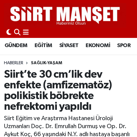
GÜNDEM
Siirt Nöbetçi Eczaneler
EĞİTİM
Siirt Hava Durumu
GÜNDEM
EĞİTİM
SİYASET
EKONOMİ
SPOR
SİYASET
Siirt Namaz Vakitleri
HABERLER
SAĞLIK-YAŞAM
EKONOMİ
Siirt Trafik Yoğunluk Haritası
Siirt’te 30 cm’lik dev
enfekte (amfizematöz)
SPOR
Süper Lig Puan Durumu ve Fikstür
polikistik böbrekte
İLÇELER
Tüm Manşetler
nefrektomi yapıldı
KÜLTÜR-SANAT
Son Dakika Haberleri
Siirt Eğitim ve Araştırma Hastanesi Üroloji
Uzmanları Doç. Dr. Emrullah Durmuş ve Op. Dr.
SAĞLIK-YAŞAM
Haber Arşivi
Aykut Koç, 66 yaşındaki N.Y. adlı hastaya başarılı