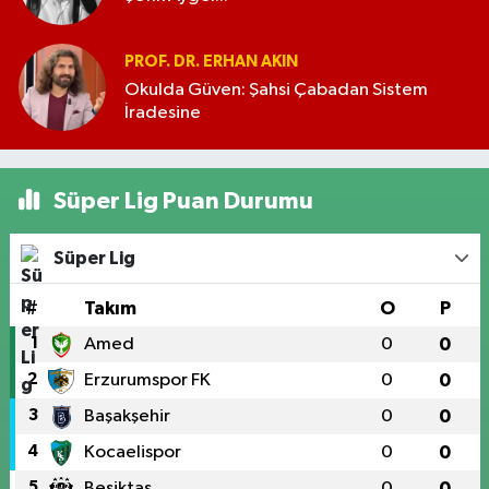
PROF. DR. ERHAN AKIN
Okulda Güven: Şahsi Çabadan Sistem
İradesine
Süper Lig Puan Durumu
Süper Lig
#
Takım
O
P
1
Amed
0
0
2
Erzurumspor FK
0
0
3
Başakşehir
0
0
4
Kocaelispor
0
0
5
Beşiktaş
0
0