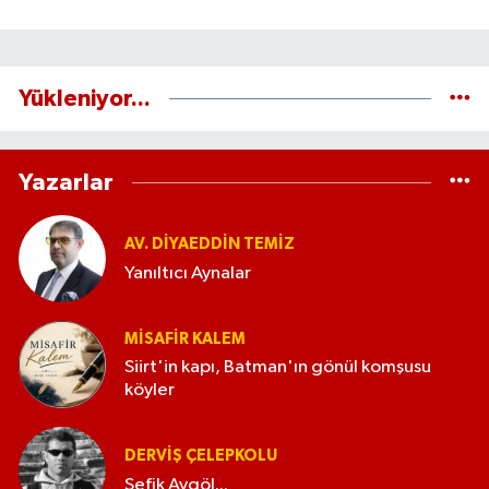
Yükleniyor...
Yazarlar
AV. DIYAEDDIN TEMIZ
Yanıltıcı Aynalar
MISAFIR KALEM
Siirt'in kapı, Batman'ın gönül komşusu
köyler
DERVIŞ ÇELEPKOLU
Şefik Aygöl...