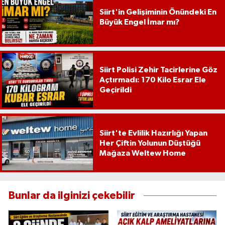
Siirt'in Gelişiminin Önündeki En
Büyük Engel İmar mı?
Siirt Polisi Zehir Tacirlerine Göz
Açtırmadı: 170 Kilo Esrar Ele
Geçirildi
Siirt'te Evlilik Hazırlığı Yapan
Her Çiftin Yolunun Düştüğü
Mağaza Weltew Home
Bunlar da ilginizi çekebilir