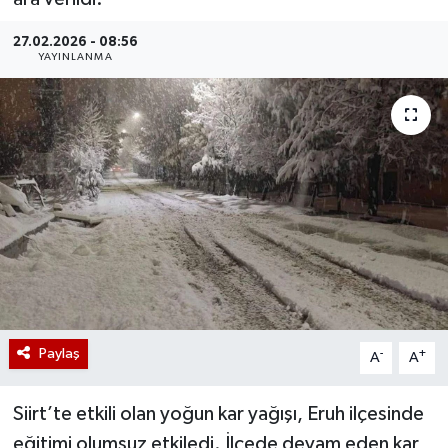
27.02.2026 - 08:56
YAYINLANMA
Paylaş
-
+
A
A
Siirt’te etkili olan yoğun kar yağışı, Eruh ilçesinde
eğitimi olumsuz etkiledi. İlçede devam eden kar