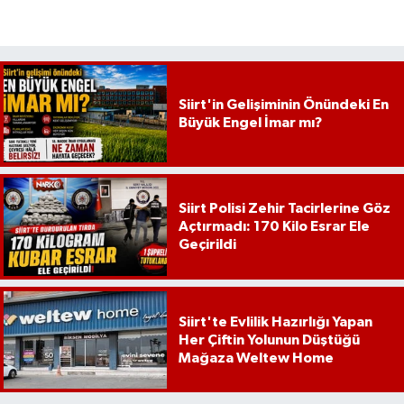
Siirt'in Gelişiminin Önündeki En
Büyük Engel İmar mı?
Siirt Polisi Zehir Tacirlerine Göz
Açtırmadı: 170 Kilo Esrar Ele
Geçirildi
Siirt'te Evlilik Hazırlığı Yapan
Her Çiftin Yolunun Düştüğü
Mağaza Weltew Home