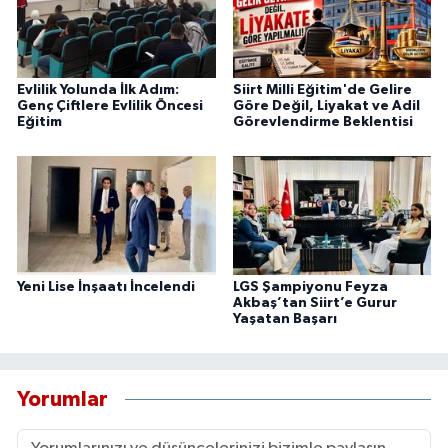
Evlilik Yolunda İlk Adım:
Siirt Milli Eğitim'de Gelire
Genç Çiftlere Evlilik Öncesi
Göre Değil, Liyakat ve Adil
Eğitim
Görevlendirme Beklentisi
Yeni Lise İnşaatı İncelendi
LGS Şampiyonu Feyza
Akbaş’tan Siirt’e Gurur
Yaşatan Başarı
Yorumlar