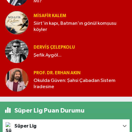
Mi?
MISAFIR KALEM
Siirt'in kapı, Batman'ın gönül komşusu
köyler
DERVIŞ ÇELEPKOLU
Şefik Aygöl...
PROF. DR. ERHAN AKIN
Okulda Güven: Şahsi Çabadan Sistem
İradesine
Süper Lig Puan Durumu
Süper Lig