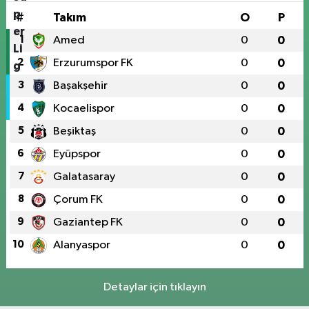
#
Takım
O
P
1
Amed
0
0
2
Erzurumspor FK
0
0
3
Başakşehir
0
0
4
Kocaelispor
0
0
5
Beşiktaş
0
0
6
Eyüpspor
0
0
7
Galatasaray
0
0
8
Çorum FK
0
0
9
Gaziantep FK
0
0
10
Alanyaspor
0
0
Detaylar için tıklayın