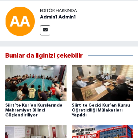
EDITÖR HAKKINDA
Admin1 Admin1
Bunlar da ilginizi çekebilir
Siirt'te Kur'an Kurslarında
Siirt'te Geçici Kur'an Kursu
Mahremiyet Bilinci
Öğreticiliği Mülakatları
Güçlendiriliyor
Yapıldı