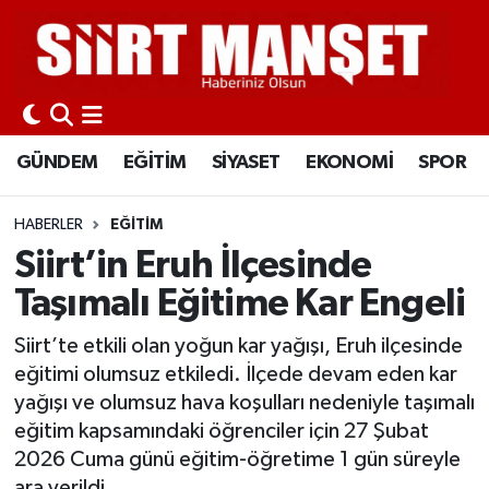
GÜNDEM
Siirt Nöbetçi Eczaneler
EĞİTİM
Siirt Hava Durumu
GÜNDEM
EĞİTİM
SİYASET
EKONOMİ
SPOR
SİYASET
Siirt Namaz Vakitleri
HABERLER
EĞİTİM
EKONOMİ
Siirt Trafik Yoğunluk Haritası
Siirt’in Eruh İlçesinde
Taşımalı Eğitime Kar Engeli
SPOR
Süper Lig Puan Durumu ve Fikstür
Siirt’te etkili olan yoğun kar yağışı, Eruh ilçesinde
İLÇELER
Tüm Manşetler
eğitimi olumsuz etkiledi. İlçede devam eden kar
yağışı ve olumsuz hava koşulları nedeniyle taşımalı
KÜLTÜR-SANAT
Son Dakika Haberleri
eğitim kapsamındaki öğrenciler için 27 Şubat
2026 Cuma günü eğitim-öğretime 1 gün süreyle
SAĞLIK-YAŞAM
Haber Arşivi
ara verildi.