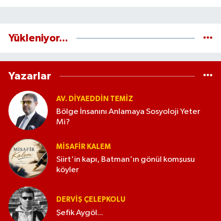
Yükleniyor...
Yazarlar
AV. DIYAEDDIN TEMIZ
Bölge İnsanını Anlamaya Sosyoloji Yeter
Mi?
MISAFIR KALEM
Siirt'in kapı, Batman'ın gönül komşusu
köyler
DERVIŞ ÇELEPKOLU
Şefik Aygöl...