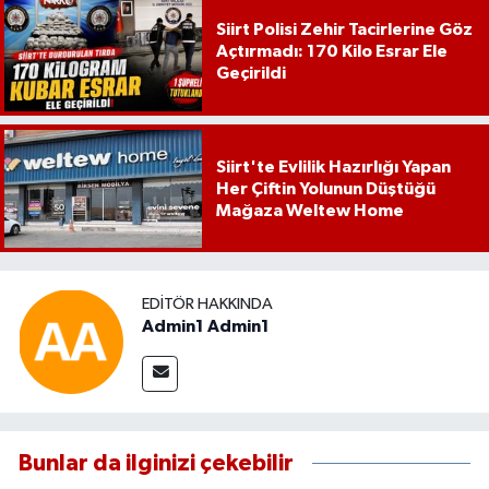
Siirt Polisi Zehir Tacirlerine Göz
Açtırmadı: 170 Kilo Esrar Ele
Geçirildi
Siirt'te Evlilik Hazırlığı Yapan
Her Çiftin Yolunun Düştüğü
Mağaza Weltew Home
EDITÖR HAKKINDA
Admin1 Admin1
Bunlar da ilginizi çekebilir