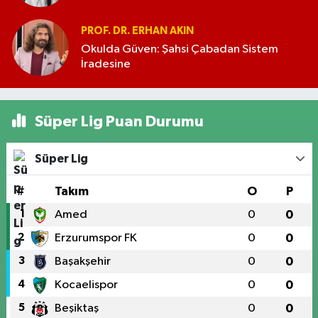
PROF. DR. ERHAN AKIN
Okulda Güven: Şahsi Çabadan Sistem
İradesine
Süper Lig Puan Durumu
Süper Lig
#
Takım
O
P
1
Amed
0
0
2
Erzurumspor FK
0
0
3
Başakşehir
0
0
4
Kocaelispor
0
0
5
Beşiktaş
0
0