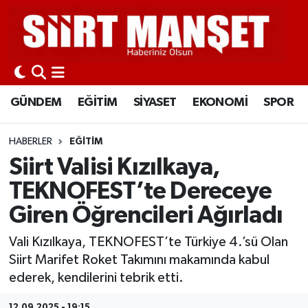
GÜNDEM
Siirt Nöbetçi Eczaneler
EĞİTİM
Siirt Hava Durumu
GÜNDEM
EĞİTİM
SİYASET
EKONOMİ
SPOR
SİYASET
Siirt Namaz Vakitleri
HABERLER
EĞİTİM
EKONOMİ
Siirt Trafik Yoğunluk Haritası
Siirt Valisi Kızılkaya,
TEKNOFEST’te Dereceye
SPOR
Süper Lig Puan Durumu ve Fikstür
Giren Öğrencileri Ağırladı
İLÇELER
Tüm Manşetler
Vali Kızılkaya, TEKNOFEST’te Türkiye 4.’sü Olan
Siirt Marifet Roket Takımını makamında kabul
KÜLTÜR-SANAT
Son Dakika Haberleri
ederek, kendilerini tebrik etti.
SAĞLIK-YAŞAM
Haber Arşivi
12.09.2025 - 19:15