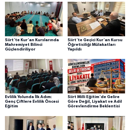
Siirt'te Kur'an Kurslarında
Siirt'te Geçici Kur'an Kursu
Mahremiyet Bilinci
Öğreticiliği Mülakatları
Güçlendiriliyor
Yapıldı
Evlilik Yolunda İlk Adım:
Siirt Milli Eğitim'de Gelire
Genç Çiftlere Evlilik Öncesi
Göre Değil, Liyakat ve Adil
Eğitim
Görevlendirme Beklentisi