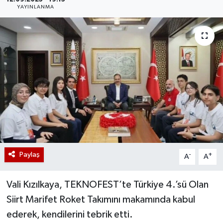
YAYINLANMA
Paylaş
-
+
A
A
Vali Kızılkaya, TEKNOFEST’te Türkiye 4.’sü Olan
Siirt Marifet Roket Takımını makamında kabul
ederek, kendilerini tebrik etti.