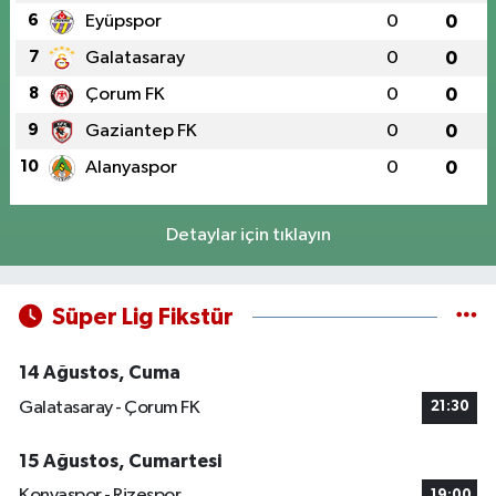
6
Eyüpspor
0
0
7
Galatasaray
0
0
8
Çorum FK
0
0
9
Gaziantep FK
0
0
10
Alanyaspor
0
0
Detaylar için tıklayın
Süper Lig Fikstür
14 Ağustos, Cuma
Galatasaray - Çorum FK
21:30
15 Ağustos, Cumartesi
Konyaspor - Rizespor
19:00