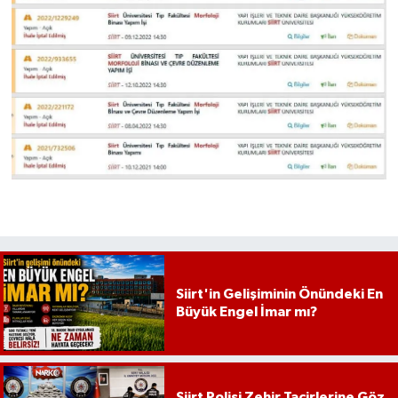
Siirt'in Gelişiminin Önündeki En
Büyük Engel İmar mı?
Siirt Polisi Zehir Tacirlerine Göz