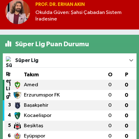
PROF. DR. ERHAN AKIN
Okulda Güven: Şahsi Çabadan Sistem
İradesine
Süper Lig Puan Durumu
Süper Lig
#
Takım
O
P
1
Amed
0
0
2
Erzurumspor FK
0
0
3
Başakşehir
0
0
4
Kocaelispor
0
0
5
Beşiktaş
0
0
6
Eyüpspor
0
0