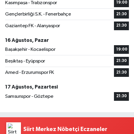
Kasımpaşa - Trabzonspor
19:00
Gençlerbirliği S.K. - Fenerbahçe
21:30
Gaziantep FK - Alanyaspor
21:30
16 Ağustos, Pazar
Başakşehir - Kocaelispor
19:00
Beşiktaş - Eyüpspor
21:30
Amed - Erzurumspor FK
21:30
17 Ağustos, Pazartesi
Samsunspor - Göztepe
21:30
Siirt Merkez Nöbetçi Eczaneler