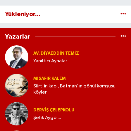
Yükleniyor...
Yazarlar
AV. DIYAEDDIN TEMIZ
Yanıltıcı Aynalar
MISAFIR KALEM
Siirt'in kapı, Batman'ın gönül komşusu
köyler
DERVIŞ ÇELEPKOLU
Şefik Aygöl...