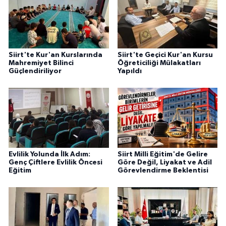
Siirt'te Kur'an Kurslarında
Siirt'te Geçici Kur'an Kursu
Mahremiyet Bilinci
Öğreticiliği Mülakatları
Güçlendiriliyor
Yapıldı
Evlilik Yolunda İlk Adım:
Siirt Milli Eğitim'de Gelire
Genç Çiftlere Evlilik Öncesi
Göre Değil, Liyakat ve Adil
Eğitim
Görevlendirme Beklentisi