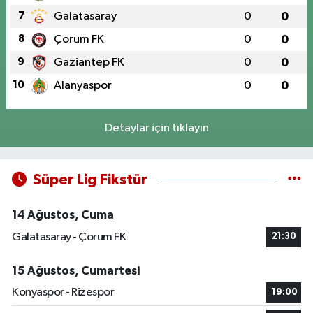
7
Galatasaray
0
0
8
Çorum FK
0
0
9
Gaziantep FK
0
0
10
Alanyaspor
0
0
Detaylar için tıklayın
Süper Lig Fikstür
14 Ağustos, Cuma
Galatasaray - Çorum FK
21:30
15 Ağustos, Cumartesi
Konyaspor - Rizespor
19:00