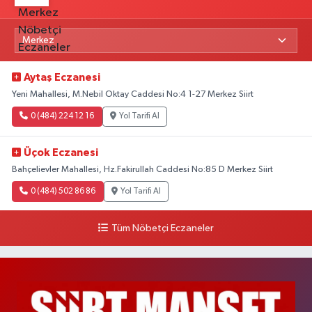
Aytaş Eczanesi
Yeni Mahallesi, M.Nebil Oktay Caddesi No:4 1-27 Merkez Siirt
0 (484) 224 12 16
Yol Tarifi Al
Üçok Eczanesi
Bahçelievler Mahallesi, Hz.Fakirullah Caddesi No:85 D Merkez Siirt
0 (484) 502 86 86
Yol Tarifi Al
Tüm Nöbetçi Eczaneler