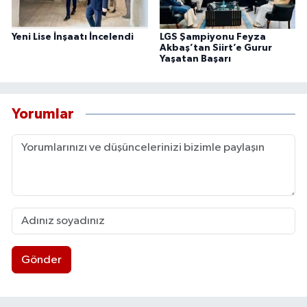
Yeni Lise İnşaatı İncelendi
LGS Şampiyonu Feyza
Akbaş’tan Siirt’e Gurur
Yaşatan Başarı
Yorumlar
Gönder