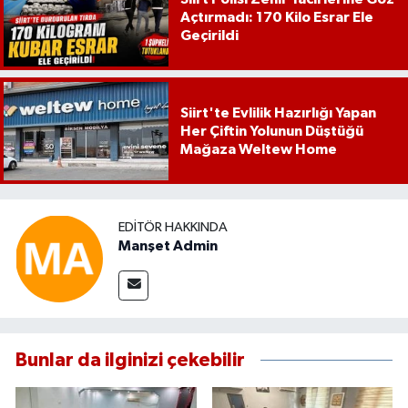
Açtırmadı: 170 Kilo Esrar Ele
Geçirildi
Siirt'te Evlilik Hazırlığı Yapan
Her Çiftin Yolunun Düştüğü
Mağaza Weltew Home
EDITÖR HAKKINDA
Manşet Admin
Bunlar da ilginizi çekebilir