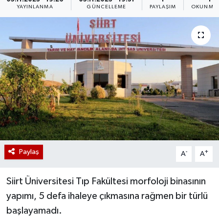
YAYINLANMA
GÜNCELLEME
PAYLAŞIM
OKUNMA 
Paylaş
-
+
A
A
Siirt Üniversitesi Tıp Fakültesi morfoloji binasının
yapımı, 5 defa ihaleye çıkmasına rağmen bir türlü
başlayamadı.