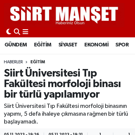
GÜNDEM
Siirt Nöbetçi Eczaneler
EĞİTİM
Siirt Hava Durumu
GÜNDEM
EĞİTİM
SİYASET
EKONOMİ
SPOR
SİYASET
Siirt Namaz Vakitleri
HABERLER
EĞİTİM
EKONOMİ
Siirt Trafik Yoğunluk Haritası
Siirt Üniversitesi Tıp
Fakültesi morfoloji binası
SPOR
Süper Lig Puan Durumu ve Fikstür
bir türlü yapılamıyor
İLÇELER
Tüm Manşetler
Siirt Üniversitesi Tıp Fakültesi morfoloji binasının
yapımı, 5 defa ihaleye çıkmasına rağmen bir türlü
KÜLTÜR-SANAT
Son Dakika Haberleri
başlayamadı.
SAĞLIK-YAŞAM
Haber Arşivi
05.11.2023 - 19:26
05.11.2023 - 19:31
1
1 D