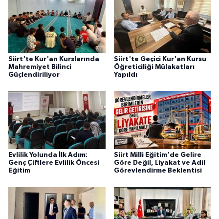
Siirt'te Kur'an Kurslarında
Siirt'te Geçici Kur'an Kursu
Mahremiyet Bilinci
Öğreticiliği Mülakatları
Güçlendiriliyor
Yapıldı
Evlilik Yolunda İlk Adım:
Siirt Milli Eğitim'de Gelire
Genç Çiftlere Evlilik Öncesi
Göre Değil, Liyakat ve Adil
Eğitim
Görevlendirme Beklentisi