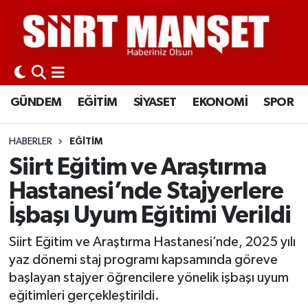
GÜNDEM
Siirt Nöbetçi Eczaneler
EĞİTİM
Siirt Hava Durumu
GÜNDEM
EĞİTİM
SİYASET
EKONOMİ
SPOR
SİYASET
Siirt Namaz Vakitleri
HABERLER
EĞİTİM
EKONOMİ
Siirt Trafik Yoğunluk Haritası
Siirt Eğitim ve Araştırma
Hastanesi’nde Stajyerlere
SPOR
Süper Lig Puan Durumu ve Fikstür
İşbaşı Uyum Eğitimi Verildi
İLÇELER
Tüm Manşetler
Siirt Eğitim ve Araştırma Hastanesi’nde, 2025 yılı
yaz dönemi staj programı kapsamında göreve
KÜLTÜR-SANAT
Son Dakika Haberleri
başlayan stajyer öğrencilere yönelik işbaşı uyum
eğitimleri gerçekleştirildi.
SAĞLIK-YAŞAM
Haber Arşivi