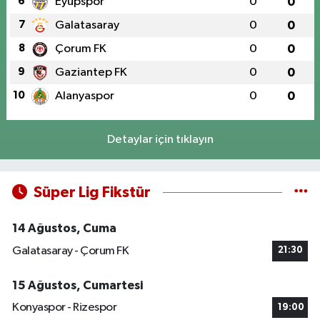
6
Eyüpspor
0
0
7
Galatasaray
0
0
8
Çorum FK
0
0
9
Gaziantep FK
0
0
10
Alanyaspor
0
0
Detaylar için tıklayın
Süper Lig Fikstür
14 Ağustos, Cuma
Galatasaray - Çorum FK
21:30
15 Ağustos, Cumartesi
Konyaspor - Rizespor
19:00