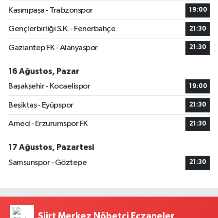
Kasımpaşa - Trabzonspor
19:00
Gençlerbirliği S.K. - Fenerbahçe
21:30
Gaziantep FK - Alanyaspor
21:30
16 Ağustos, Pazar
Başakşehir - Kocaelispor
19:00
Beşiktaş - Eyüpspor
21:30
Amed - Erzurumspor FK
21:30
17 Ağustos, Pazartesi
Samsunspor - Göztepe
21:30
Siirt Merkez Nöbetçi Eczaneler