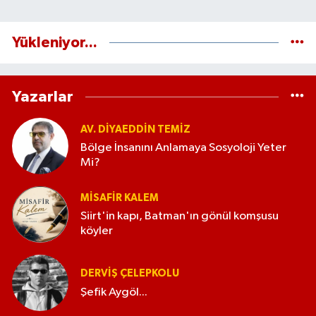
Yükleniyor...
Yazarlar
AV. DIYAEDDIN TEMIZ
Bölge İnsanını Anlamaya Sosyoloji Yeter
Mi?
MISAFIR KALEM
Siirt'in kapı, Batman'ın gönül komşusu
köyler
DERVIŞ ÇELEPKOLU
Şefik Aygöl...