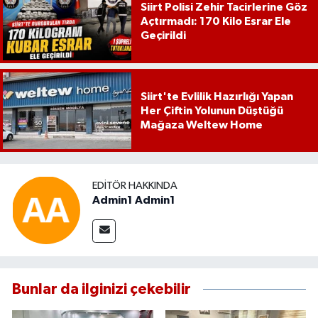
Siirt Polisi Zehir Tacirlerine Göz
Açtırmadı: 170 Kilo Esrar Ele
Geçirildi
Siirt'te Evlilik Hazırlığı Yapan
Her Çiftin Yolunun Düştüğü
Mağaza Weltew Home
EDITÖR HAKKINDA
Admin1 Admin1
Bunlar da ilginizi çekebilir