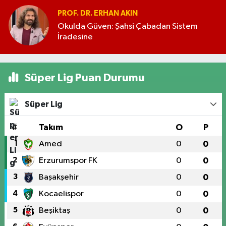
PROF. DR. ERHAN AKIN
Okulda Güven: Şahsi Çabadan Sistem
İradesine
Süper Lig Puan Durumu
Süper Lig
#
Takım
O
P
1
Amed
0
0
2
Erzurumspor FK
0
0
3
Başakşehir
0
0
4
Kocaelispor
0
0
5
Beşiktaş
0
0