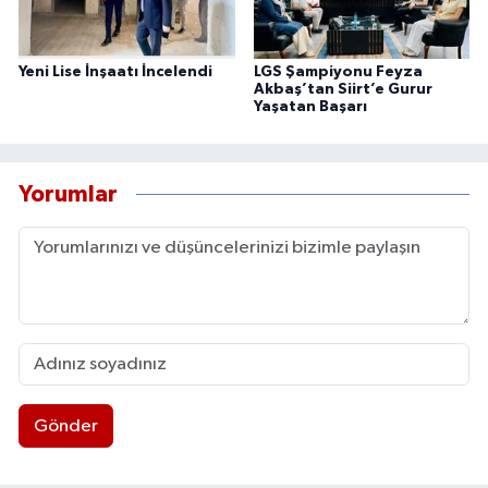
Yeni Lise İnşaatı İncelendi
LGS Şampiyonu Feyza
Akbaş’tan Siirt’e Gurur
Yaşatan Başarı
Yorumlar
Gönder