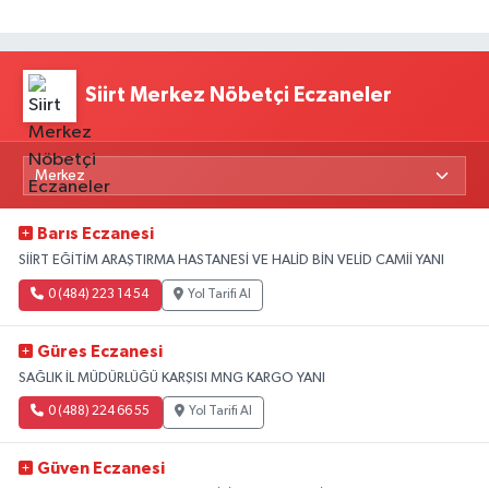
Siirt Merkez Nöbetçi Eczaneler
Barıs Eczanesi
SİİRT EĞİTİM ARAŞTIRMA HASTANESİ VE HALİD BİN VELİD CAMİİ YANI
0 (484) 223 14 54
Yol Tarifi Al
Güres Eczanesi
SAĞLIK İL MÜDÜRLÜĞÜ KARŞISI MNG KARGO YANI
0 (488) 224 66 55
Yol Tarifi Al
Güven Eczanesi