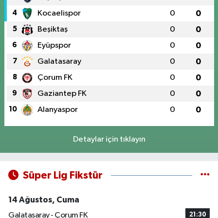
4
Kocaelispor
0
0
5
Beşiktaş
0
0
6
Eyüpspor
0
0
7
Galatasaray
0
0
8
Çorum FK
0
0
9
Gaziantep FK
0
0
10
Alanyaspor
0
0
Detaylar için tıklayın
Süper Lig Fikstür
14 Ağustos, Cuma
Galatasaray - Çorum FK
21:30