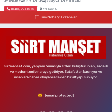
AYDINLAR CAD. BOTAN PASAJI GİRİŞ VATAN OTELİ YANI
0 (484) 224 10 70
Yol Tarifi Al
Tüm Nöbetçi Eczaneler
siirtmanset.com, yepyeni temasıyla sizleri buluştururken, sadelik
ve modernizmi bir araya getiriyor. Şatafattan kaçınıyor ve
insanlara haber okuyabilecekleri bir altyapı sunuyor.
[email protected]