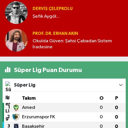
DERVIŞ ÇELEPKOLU
Şefik Aygöl...
PROF. DR. ERHAN AKIN
Okulda Güven: Şahsi Çabadan Sistem
İradesine
Süper Lig Puan Durumu
Süper Lig
#
Takım
O
P
1
Amed
0
0
2
Erzurumspor FK
0
0
3
Başakşehir
0
0