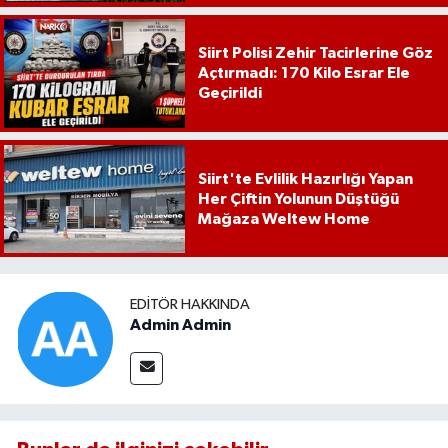
Siirt Polisi Zehir Tacirlerine Göz
Açtırmadı: 170 Kilo Esrar Ele
Geçirildi
Siirt'te Evlilik Hazırlığı Yapan
Her Çiftin Yolunun Düştüğü
Mağaza Weltew Home
EDITÖR HAKKINDA
Admin Admin