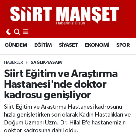
GÜNDEM
Siirt Nöbetçi Eczaneler
EĞİTİM
Siirt Hava Durumu
GÜNDEM
EĞİTİM
SİYASET
EKONOMİ
SPOR
SİYASET
Siirt Namaz Vakitleri
HABERLER
SAĞLIK-YAŞAM
EKONOMİ
Siirt Trafik Yoğunluk Haritası
Siirt Eğitim ve Araştırma
Hastanesi'nde doktor
SPOR
Süper Lig Puan Durumu ve Fikstür
kadrosu genişliyor
İLÇELER
Tüm Manşetler
Siirt Eğitim ve Araştırma Hastanesi kadrosunu
hızla genişletirken son olarak Kadın Hastalıkları ve
KÜLTÜR-SANAT
Son Dakika Haberleri
Doğum Uzmanı Uzm. Dr. Hilal Efe hastanemizin
doktor kadrosuna dahil oldu.
SAĞLIK-YAŞAM
Haber Arşivi