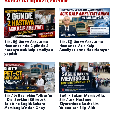
Bunlar da ilginizi çekebilir
Siirt Eğitim ve Araştırma
Siirt Eğitim ve Araştırma
Hastanesinde 2 günde 2
Hastanesi Açık Kalp
hastaya açık kalp ameliyatı
Ameliyatlarına Hazırlanıyor
yapıldı
Siirt'te Başhekim Yolbaş'ın
Sağlık Bakanı Memişoğlu,
İl Dışı Sevkleri Bitirecek
Siirt'teki Hastane
Talebine Sağlık Bakanı
Ziyaretinde Başhekim
Memişoğlu'ndan Onay
Yolbaş'tan Bilgi Aldı