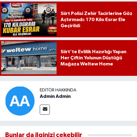
Siirt Polisi Zehir Tacirlerine Göz
Açtırmadı: 170 Kilo Esrar Ele
Geçirildi
Siirt'te Evlilik Hazırlığı Yapan
Her Çiftin Yolunun Düştüğü
Mağaza Weltew Home
EDITÖR HAKKINDA
Admin Admin
Bunlar da ilginizi çekebilir