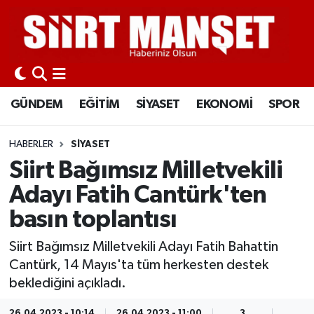
GÜNDEM
Siirt Nöbetçi Eczaneler
EĞİTİM
Siirt Hava Durumu
GÜNDEM
EĞİTİM
SİYASET
EKONOMİ
SPOR
SİYASET
Siirt Namaz Vakitleri
HABERLER
SİYASET
EKONOMİ
Siirt Trafik Yoğunluk Haritası
Siirt Bağımsız Milletvekili
Adayı Fatih Cantürk'ten
SPOR
Süper Lig Puan Durumu ve Fikstür
basın toplantısı
İLÇELER
Tüm Manşetler
Siirt Bağımsız Milletvekili Adayı Fatih Bahattin
Cantürk, 14 Mayıs'ta tüm herkesten destek
KÜLTÜR-SANAT
Son Dakika Haberleri
beklediğini açıkladı.
SAĞLIK-YAŞAM
Haber Arşivi
26.04.2023 - 10:14
26.04.2023 - 11:00
3
1