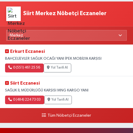
Siirt Merkez Nöbetçi Eczaneler
Erkurt Eczanesi
BAHÇELİEVLER SAĞLIK OCAĞI YANI İPEK MOBİLYA KARŞISI
0 (551) 461 25 56
Yol Tarifi Al
Siirt Eczanesi
SAĞLIK İL MÜDÜRLÜĞÜ KARŞISI MNG KARGO YANI
0 (484) 224 73 03
Yol Tarifi Al
Tüm Nöbetçi Eczaneler