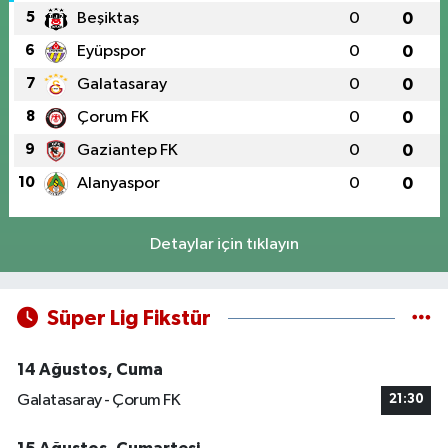
5
Beşiktaş
0
0
6
Eyüpspor
0
0
7
Galatasaray
0
0
8
Çorum FK
0
0
9
Gaziantep FK
0
0
10
Alanyaspor
0
0
Detaylar için tıklayın
Süper Lig Fikstür
14 Ağustos, Cuma
Galatasaray - Çorum FK
21:30