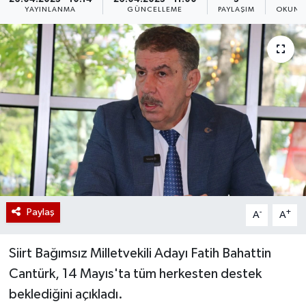
YAYINLANMA
GÜNCELLEME
PAYLAŞIM
OKUNM
Paylaş
-
+
A
A
Siirt Bağımsız Milletvekili Adayı Fatih Bahattin
Cantürk, 14 Mayıs'ta tüm herkesten destek
beklediğini açıkladı.