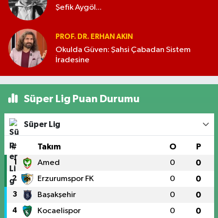
Şefik Aygöl...
PROF. DR. ERHAN AKIN
Okulda Güven: Şahsi Çabadan Sistem
İradesine
Süper Lig Puan Durumu
Süper Lig
#
Takım
O
P
1
Amed
0
0
2
Erzurumspor FK
0
0
3
Başakşehir
0
0
4
Kocaelispor
0
0