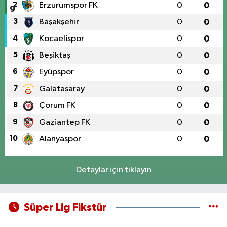
2
Erzurumspor FK
0
0
3
Başakşehir
0
0
4
Kocaelispor
0
0
5
Beşiktaş
0
0
6
Eyüpspor
0
0
7
Galatasaray
0
0
8
Çorum FK
0
0
9
Gaziantep FK
0
0
10
Alanyaspor
0
0
Detaylar için tıklayın
Süper Lig Fikstür