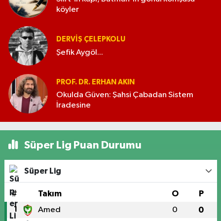
köyler
DERVIŞ ÇELEPKOLU
Şefik Aygöl...
PROF. DR. ERHAN AKIN
Okulda Güven: Şahsi Çabadan Sistem
İradesine
Süper Lig Puan Durumu
Süper Lig
#
Takım
O
P
1
Amed
0
0