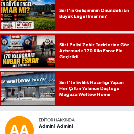
Siirt'in Gelişiminin Önündeki En
Büyük Engel İmar mı?
Siirt Polisi Zehir Tacirlerine Göz
Açtırmadı: 170 Kilo Esrar Ele
Geçirildi
Siirt'te Evlilik Hazırlığı Yapan
Her Çiftin Yolunun Düştüğü
Mağaza Weltew Home
EDITÖR HAKKINDA
Admin1 Admin1