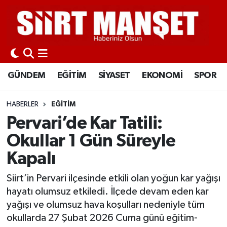
GÜNDEM
Siirt Nöbetçi Eczaneler
EĞİTİM
Siirt Hava Durumu
GÜNDEM
EĞİTİM
SİYASET
EKONOMİ
SPOR
SİYASET
Siirt Namaz Vakitleri
HABERLER
EĞİTİM
EKONOMİ
Siirt Trafik Yoğunluk Haritası
Pervari’de Kar Tatili:
Okullar 1 Gün Süreyle
SPOR
Süper Lig Puan Durumu ve Fikstür
Kapalı
İLÇELER
Tüm Manşetler
Siirt’in Pervari ilçesinde etkili olan yoğun kar yağışı
hayatı olumsuz etkiledi. İlçede devam eden kar
KÜLTÜR-SANAT
Son Dakika Haberleri
yağışı ve olumsuz hava koşulları nedeniyle tüm
okullarda 27 Şubat 2026 Cuma günü eğitim-
SAĞLIK-YAŞAM
Haber Arşivi