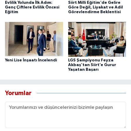
Evlilik Yolunda İlk Adım:
Siirt Milli Eğitim'de Gelire
Genç Çiftlere Evlilik Öncesi
Göre Değil, Liyakat ve Adil
Eğitim
Görevlendirme Beklentisi
Yeni Lise İnşaatı İncelendi
LGS Şampiyonu Feyza
Akbaş’tan Siirt’e Gurur
Yaşatan Başarı
Yorumlar