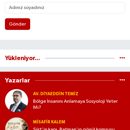
Gönder
Yükleniyor...
Yazarlar
AV. DIYAEDDIN TEMIZ
Bölge İnsanını Anlamaya Sosyoloji Yeter
Mi?
MISAFIR KALEM
Siirt'in kapı, Batman'ın gönül komşusu