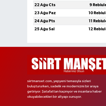
22 Ağu Cts
9 Rebiul
23 Ağu Paz
10 Rebiu
24 Ağu Pts
11 Rebiu
25 Ağu Sal
12 Rebiu
siirtmanset.com, yepyeni temasıyla sizleri
buluştururken, sadelik ve modernizmi bir araya
getiriyor. Şatafattan kaçınıyor ve insanlara haber
okuyabilecekleri bir altyapı sunuyor.