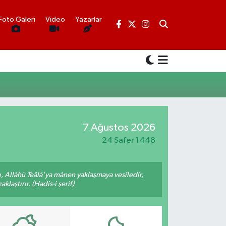
Foto Galeri
Video
Yazarlar
7 Ağustos 2026
24 Safer 1448
 Allâhü Teâlâ'ya mânen yaklaşmaya vesîledir,
laştırır. (Hadis-i şerif)