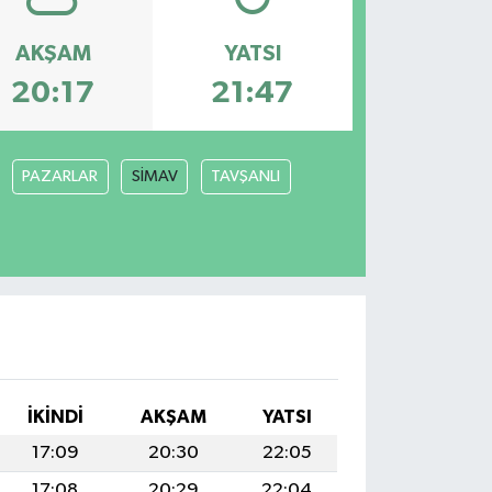
AKŞAM
YATSI
20:17
21:47
PAZARLAR
SİMAV
TAVŞANLI
İKINDI
AKŞAM
YATSI
17:09
20:30
22:05
17:08
20:29
22:04