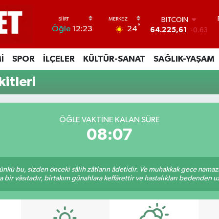
BITCOIN
°
24
Öğle
12:23
64.225,61
-0.63
DOLAR
47,7143
0.16
İ
SPOR
İLÇELER
KÜLTÜR-SANAT
SAĞLIK-YAŞAM
EURO
55,0317
-0.02
itleri
STERLİN
64,2463
0.07
GRAM ALTIN
6510.40
0.45
ÖĞLE VAKTINE KALAN SÜRE
BİST100
08:06
13.799
70
kü bu, sizden önceki sâlih zâtların âdetidir. Ve muhakkak gece namazı,
r vâsıtadır, birtakım günahlara keffârettir ve hastalıkları bedenden uzak