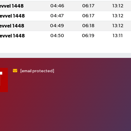
evvel 1448
04:46
06:17
13:12
levvel 1448
04:47
06:17
13:12
levvel 1448
04:49
06:18
13:12
levvel 1448
04:50
06:19
13:11
[email protected]