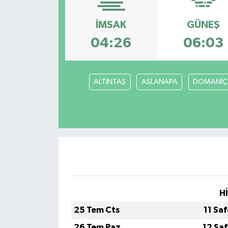
İMSAK
GÜNEŞ
04:26
06:03
ALTINTAŞ
ASLANAPA
DOMANİÇ
H
25 Tem Cts
11 Sa
26 Tem Paz
12 Sa