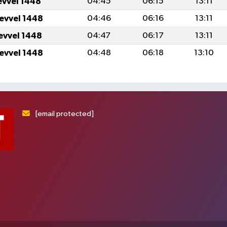
evvel 1448
04:45
06:15
13:11
levvel 1448
04:46
06:16
13:11
levvel 1448
04:47
06:17
13:11
levvel 1448
04:48
06:18
13:10
[email protected]