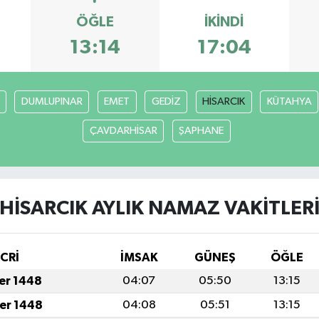
ÖĞLE
İKINDI
13:14
17:04
DUMLUPINAR
EMET
GEDİZ
HİSARCIK
KÜTAHYA
ÇAVDARHİSAR
ŞAPHANE
HİSARCIK AYLIK NAMAZ VAKITLER
İCRİ
İMSAK
GÜNEŞ
ÖĞLE
fer 1448
04:07
05:50
13:15
fer 1448
04:08
05:51
13:15