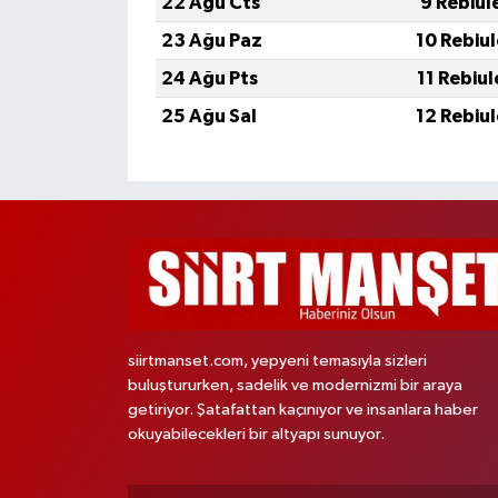
22 Ağu Cts
9 Rebiul
23 Ağu Paz
10 Rebiu
24 Ağu Pts
11 Rebiu
25 Ağu Sal
12 Rebiu
siirtmanset.com, yepyeni temasıyla sizleri
buluştururken, sadelik ve modernizmi bir araya
getiriyor. Şatafattan kaçınıyor ve insanlara haber
okuyabilecekleri bir altyapı sunuyor.