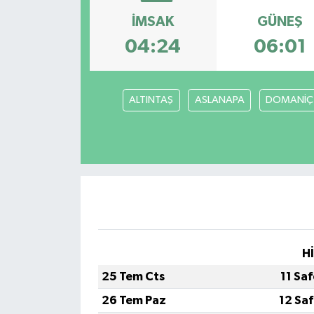
İMSAK
GÜNEŞ
04:24
06:01
ALTINTAŞ
ASLANAPA
DOMANİÇ
H
25 Tem Cts
11 Sa
26 Tem Paz
12 Sa