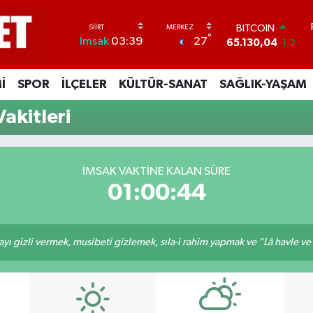
BITCOIN
°
27
İmsak
03:39
65.130,04
1.2
DOLAR
47,7106
0.17
İ
SPOR
İLÇELER
KÜLTÜR-SANAT
SAĞLIK-YAŞAM
EURO
55,1652
0.27
akitleri
STERLİN
64,4046
0.35
GRAM ALTIN
6648.99
2.59
İMSAK VAKTINE KALAN SÜRE
BİST100
01:00:43
13.773
-19
ı gizli vermek, musibeti gizlemek, sıla-i rahim yapmak ve "Lâ havle ve lâ