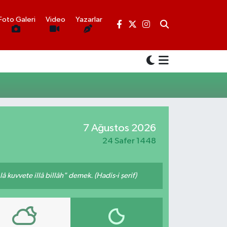
Foto Galeri
Video
Yazarlar
7 Ağustos 2026
24 Safer 1448
 kuvvete illâ billâh" demek. (Hadis-i şerif)