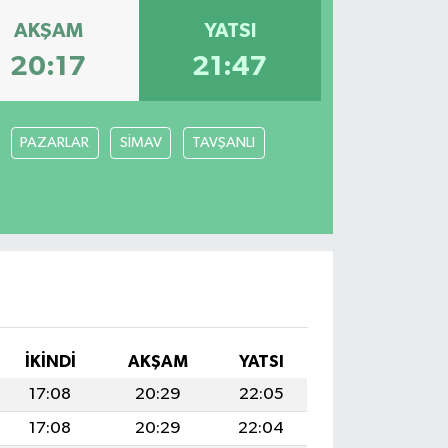
AKŞAM
YATSI
20:17
21:47
PAZARLAR
SİMAV
TAVŞANLI
I
İKINDI
AKŞAM
YATSI
17:08
20:29
22:05
17:08
20:29
22:04