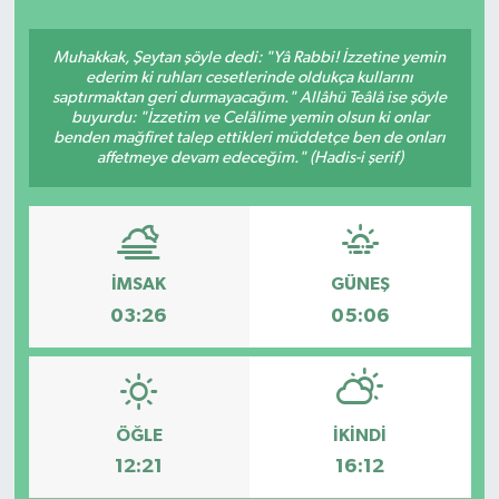
Muhakkak, Şeytan şöyle dedi: "Yâ Rabbi! İzzetine yemin
ederim ki ruhları cesetlerinde oldukça kullarını
saptırmaktan geri durmayacağım." Allâhü Teâlâ ise şöyle
buyurdu: "İzzetim ve Celâlime yemin olsun ki onlar
benden mağfiret talep ettikleri müddetçe ben de onları
affetmeye devam edeceğim." (Hadis-i şerif)
İMSAK
GÜNEŞ
03:26
05:06
ÖĞLE
İKINDI
12:21
16:12