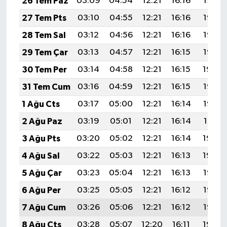
26 Tem Paz
03:09
04:54
12:21
16:16
19:38
27 Tem Pts
03:10
04:55
12:21
16:16
19:37
28 Tem Sal
03:12
04:56
12:21
16:16
19:36
29 Tem Çar
03:13
04:57
12:21
16:15
19:35
30 Tem Per
03:14
04:58
12:21
16:15
19:34
31 Tem Cum
03:16
04:59
12:21
16:15
19:33
1 Ağu Cts
03:17
05:00
12:21
16:14
19:32
2 Ağu Paz
03:19
05:01
12:21
16:14
19:31
3 Ağu Pts
03:20
05:02
12:21
16:14
19:30
4 Ağu Sal
03:22
05:03
12:21
16:13
19:29
5 Ağu Çar
03:23
05:04
12:21
16:13
19:28
6 Ağu Per
03:25
05:05
12:21
16:12
19:27
7 Ağu Cum
03:26
05:06
12:21
16:12
19:25
8 Ağu Cts
03:28
05:07
12:20
16:11
19:24