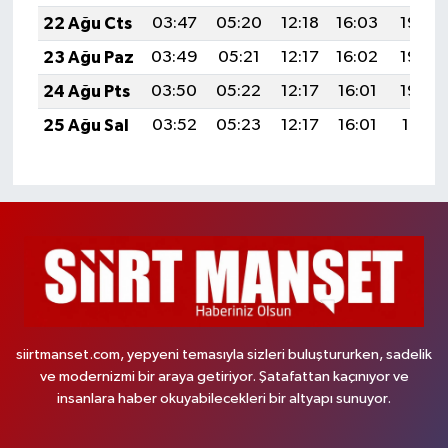
22 Ağu Cts
03:47
05:20
12:18
16:03
19:05
23 Ağu Paz
03:49
05:21
12:17
16:02
19:04
24 Ağu Pts
03:50
05:22
12:17
16:01
19:02
25 Ağu Sal
03:52
05:23
12:17
16:01
19:01
siirtmanset.com, yepyeni temasıyla sizleri buluştururken, sadelik
ve modernizmi bir araya getiriyor. Şatafattan kaçınıyor ve
insanlara haber okuyabilecekleri bir altyapı sunuyor.