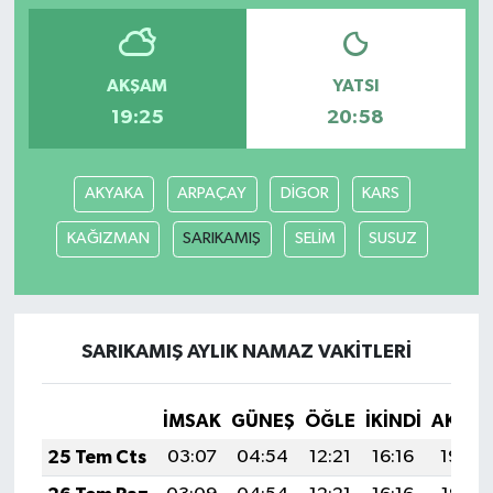
AKŞAM
YATSI
19:25
20:58
AKYAKA
ARPAÇAY
DİGOR
KARS
KAĞIZMAN
SARIKAMIŞ
SELİM
SUSUZ
SARIKAMIŞ AYLIK NAMAZ VAKITLERI
İMSAK
GÜNEŞ
ÖĞLE
İKINDI
AKŞA
25 Tem Cts
03:07
04:54
12:21
16:16
19:39