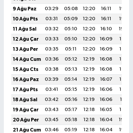
9 Ağu Paz
03:29
05:08
12:20
16:11
19:23
10 Ağu Pts
03:31
05:09
12:20
16:11
19:22
11 Ağu Sal
03:32
05:10
12:20
16:10
19:20
12 Ağu Çar
03:33
05:10
12:20
16:09
19:19
13 Ağu Per
03:35
05:11
12:20
16:09
19:18
14 Ağu Cum
03:36
05:12
12:19
16:08
19:17
15 Ağu Cts
03:38
05:13
12:19
16:08
19:15
16 Ağu Paz
03:39
05:14
12:19
16:07
19:14
17 Ağu Pts
03:41
05:15
12:19
16:06
19:12
18 Ağu Sal
03:42
05:16
12:19
16:06
19:11
19 Ağu Çar
03:43
05:17
12:18
16:05
19:10
20 Ağu Per
03:45
05:18
12:18
16:04
19:08
21 Ağu Cum
03:46
05:19
12:18
16:04
19:07