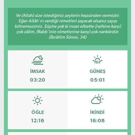
Ve (Allah) size istediğiniz şeylerin hepsinden vermiştir.
Eğer Allâh'ın verdiği nimetleri sayacak olsanız sayıp
bitiremezsiniz. Şüphe yok ki insan elbette (nefsine karşı)
çok zâlim, (Rabb'inin nimetlerine karşı) çok nankördür.
(İbrâhîm Sûresi, 34)
İMSAK
GÜNEŞ
03:20
05:01
ÖĞLE
İKINDI
12:16
16:08