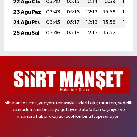
22 Ağu Cts
03:42
05:15
12:14
15:59
19:02
23 Ağu Paz
03:43
05:16
12:13
15:58
19:00
24 Ağu Pts
03:45
05:17
12:13
15:58
18:59
25 Ağu Sal
03:46
05:18
12:13
15:57
18:57
siirtmanset.com, yepyeni temasıyla sizleri buluştururken, sadelik
ve modernizmi bir araya getiriyor. Şatafattan kaçınıyor ve
insanlara haber okuyabilecekleri bir altyapı sunuyor.