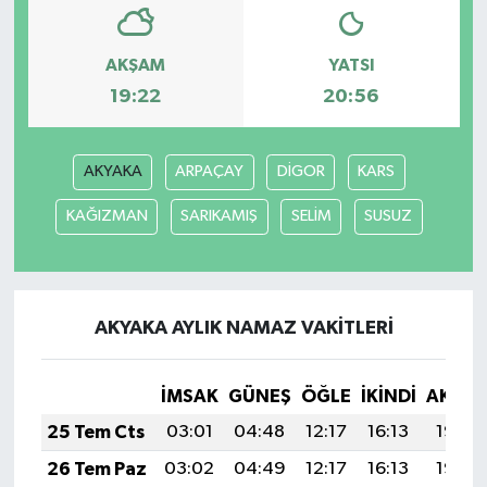
AKŞAM
YATSI
19:22
20:56
AKYAKA
ARPAÇAY
DİGOR
KARS
KAĞIZMAN
SARIKAMIŞ
SELİM
SUSUZ
AKYAKA AYLIK NAMAZ VAKITLERI
İMSAK
GÜNEŞ
ÖĞLE
İKINDI
AKŞA
25 Tem Cts
03:01
04:48
12:17
16:13
19:36
26 Tem Paz
03:02
04:49
12:17
16:13
19:35