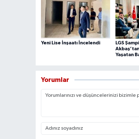
Yeni Lise İnşaatı İncelendi
LGS Şamp
Akbaş’tan 
Yaşatan B
Yorumlar