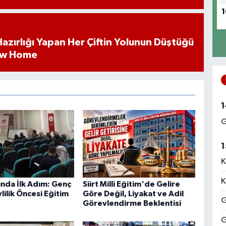
1
k Hazırlığı Yapan Her Çiftin Yolunun Düştüğü
ew Home
1
G
1
K
K
lunda İlk Adım: Genç
Siirt Milli Eğitim'de Gelire
vlilik Öncesi Eğitim
Göre Değil, Liyakat ve Adil
G
Görevlendirme Beklentisi
G