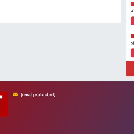
A
S
[email protected]