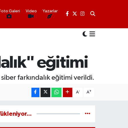
Foto Galeri
Video
Yazarlar
alık" eğitimi
iber farkındalık eğitimi verildi.
-
+
A
A
ükleniyor...