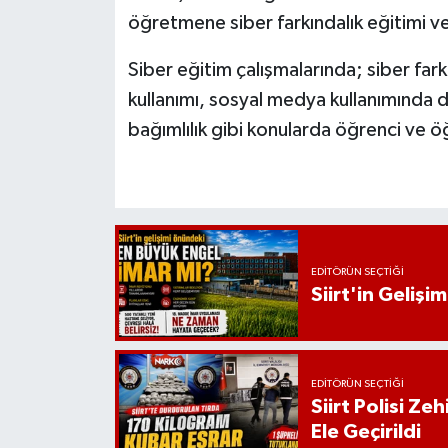
öğretmene siber farkındalık eğitimi ver
Siber eğitim çalışmalarında; siber farkı
kullanımı, sosyal medya kullanımında di
bağımlılık gibi konularda öğrenci ve ö
EDITÖRÜN SEÇTIĞI
Siirt'in Geliş
EDITÖRÜN SEÇTIĞI
Siirt Polisi Ze
Ele Geçirildi