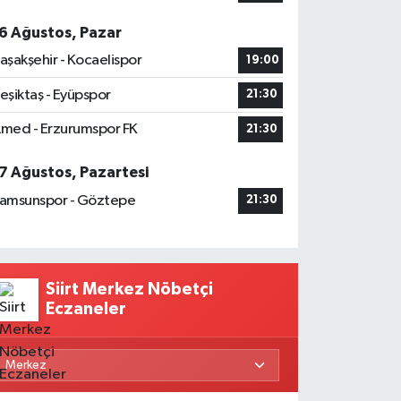
6 Ağustos, Pazar
aşakşehir - Kocaelispor
19:00
eşiktaş - Eyüpspor
21:30
med - Erzurumspor FK
21:30
7 Ağustos, Pazartesi
amsunspor - Göztepe
21:30
Siirt Merkez Nöbetçi
Eczaneler