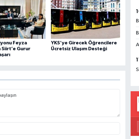
1
B
B
iyonu Feyza
YKS'ye Girecek Öğrencilere
A
Siirt’e Gurur
Ücretsiz Ulaşım Desteği
aşarı
1
S