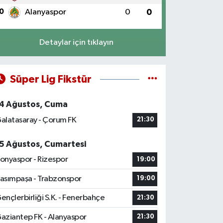
0
Alanyaspor
0
0
Detaylar için tıklayın
Süper Lig Fikstür
4 Ağustos, Cuma
alatasaray - Çorum FK
21:30
5 Ağustos, Cumartesi
onyaspor - Rizespor
19:00
asımpaşa - Trabzonspor
19:00
ençlerbirliği S.K. - Fenerbahçe
21:30
aziantep FK - Alanyaspor
21:30