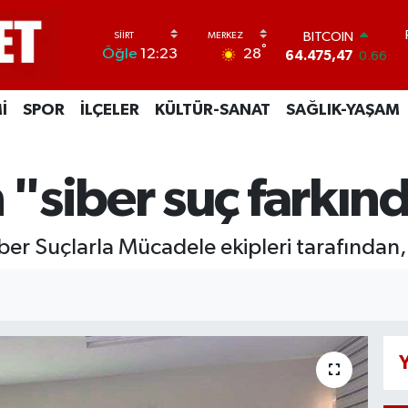
BITCOIN
64.475,47
0.66
°
28
Öğle
12:23
DOLAR
47,5971
0.05
EURO
İ
SPOR
İLÇELER
KÜLTÜR-SANAT
SAĞLIK-YAŞAM
55,1336
0.18
STERLİN
64,2534
0.22
GRAM ALTIN
siber suç farkınd
6527.85
0.54
BİST100
13.703
0
ber Suçlarla Mücadele ekipleri tarafından, s
Y