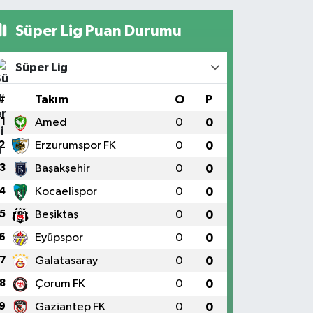
Süper Lig Puan Durumu
Süper Lig
#
Takım
O
P
1
Amed
0
0
2
Erzurumspor FK
0
0
3
Başakşehir
0
0
4
Kocaelispor
0
0
5
Beşiktaş
0
0
6
Eyüpspor
0
0
7
Galatasaray
0
0
8
Çorum FK
0
0
9
Gaziantep FK
0
0