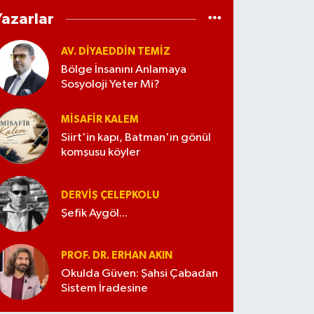
Yazarlar
AV. DIYAEDDIN TEMIZ
Bölge İnsanını Anlamaya
Sosyoloji Yeter Mi?
MISAFIR KALEM
Siirt'in kapı, Batman'ın gönül
komşusu köyler
DERVIŞ ÇELEPKOLU
Şefik Aygöl...
PROF. DR. ERHAN AKIN
Okulda Güven: Şahsi Çabadan
Sistem İradesine