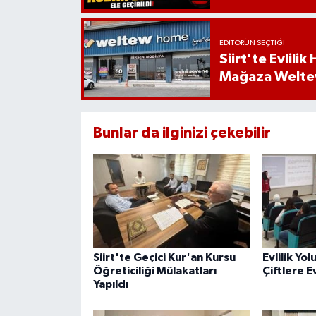
EDITÖRÜN SEÇTIĞI
Siirt'te Evlili
Mağaza Welt
Bunlar da ilginizi çekebilir
Siirt'te Geçici Kur'an Kursu
Evlilik Yo
Öğreticiliği Mülakatları
Çiftlere E
Yapıldı