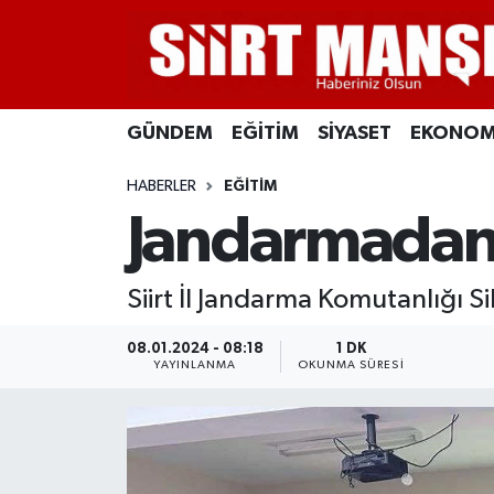
GÜNDEM
Siirt Nöbetçi Eczaneler
GÜNDEM
EĞİTİM
SİYASET
EKONOM
EĞİTİM
Siirt Hava Durumu
HABERLER
EĞİTİM
SİYASET
Siirt Namaz Vakitleri
Jandarmadan "
EKONOMİ
Siirt Trafik Yoğunluk Haritası
Siirt İl Jandarma Komutanlığı Si
SPOR
Süper Lig Puan Durumu ve Fikstür
08.01.2024 - 08:18
1 DK
İLÇELER
Tüm Manşetler
YAYINLANMA
OKUNMA SÜRESI
KÜLTÜR-SANAT
Son Dakika Haberleri
SAĞLIK-YAŞAM
Haber Arşivi