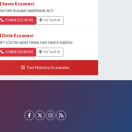
Sevın Eczanesi
TATÜRK BULVARI VAKIFBANK ALTI
0 (484) 223 45 90
Yol Tarifi Al
Dıcle Eczanesi
İİRT EĞİTİM ARAŞTIRMA HASTANESİ KARŞISI
0 (484) 224 85 84
Yol Tarifi Al
Tüm Nöbetçi Eczaneler