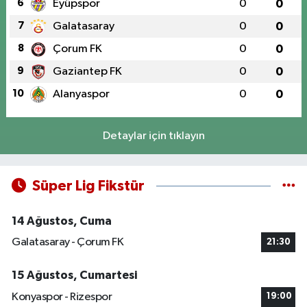
6
Eyüpspor
0
0
7
Galatasaray
0
0
8
Çorum FK
0
0
9
Gaziantep FK
0
0
10
Alanyaspor
0
0
Detaylar için tıklayın
Süper Lig Fikstür
14 Ağustos, Cuma
Galatasaray - Çorum FK
21:30
15 Ağustos, Cumartesi
Konyaspor - Rizespor
19:00