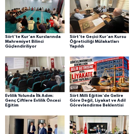
Siirt'te Kur'an Kurslarında
Siirt'te Geçici Kur'an Kursu
Mahremiyet Bilinci
Öğreticiliği Mülakatları
Güçlendiriliyor
Yapıldı
Evlilik Yolunda İlk Adım:
Siirt Milli Eğitim'de Gelire
Genç Çiftlere Evlilik Öncesi
Göre Değil, Liyakat ve Adil
Eğitim
Görevlendirme Beklentisi