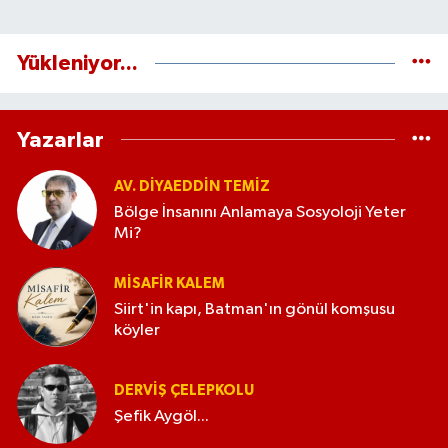
Yükleniyor...
Yazarlar
AV. DIYAEDDIN TEMIZ
Bölge İnsanını Anlamaya Sosyoloji Yeter
Mi?
MISAFIR KALEM
Siirt'in kapı, Batman'ın gönül komşusu
köyler
DERVIŞ ÇELEPKOLU
Şefik Aygöl...