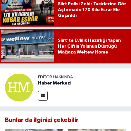
Siirt Polisi Zehir Tacirlerine Göz
Açtırmadı: 170 Kilo Esrar Ele
Geçirildi
Siirt'te Evlilik Hazırlığı Yapan
Her Çiftin Yolunun Düştüğü
Mağaza Weltew Home
EDITÖR HAKKINDA
Haber Merkezi
Bunlar da ilginizi çekebilir