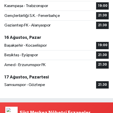
Kasımpaşa - Trabzonspor
19:00
Gençlerbirliği S.K. - Fenerbahçe
21:30
Gaziantep FK - Alanyaspor
21:30
16 Ağustos, Pazar
Başakşehir - Kocaelispor
19:00
Beşiktaş - Eyüpspor
21:30
Amed - Erzurumspor FK
21:30
17 Ağustos, Pazartesi
Samsunspor - Göztepe
21:30
Siirt Merkez Nöbetçi Eczaneler