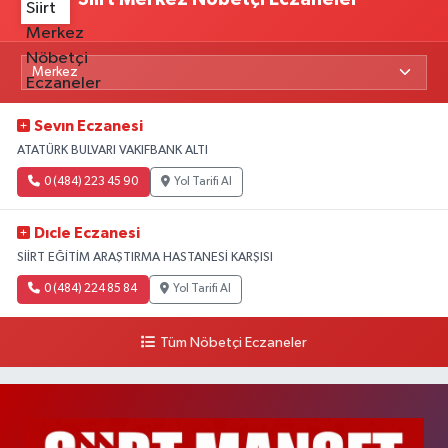
Sevın Eczanesi
ATATÜRK BULVARI VAKIFBANK ALTI
0 (484) 223 45 90
Yol Tarifi Al
Dıcle Eczanesi
SİİRT EĞİTİM ARAŞTIRMA HASTANESİ KARŞISI
0 (484) 224 85 84
Yol Tarifi Al
Tüm Nöbetçi Eczaneler