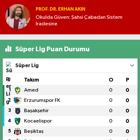
PROF. DR. ERHAN AKIN
Okulda Güven: Şahsi Çabadan Sistem
İradesine
Süper Lig Puan Durumu
Süper Lig
#
Takım
O
P
1
Amed
0
0
2
Erzurumspor FK
0
0
3
Başakşehir
0
0
4
Kocaelispor
0
0
5
Beşiktaş
0
0