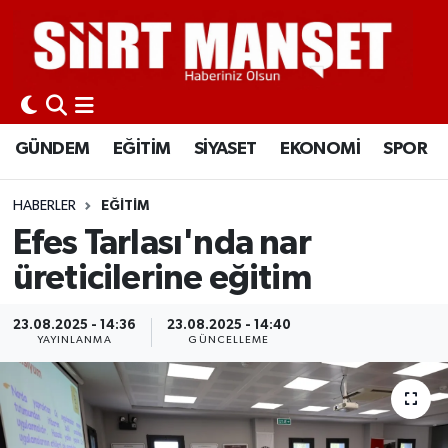
GÜNDEM
Siirt Nöbetçi Eczaneler
EĞİTİM
Siirt Hava Durumu
GÜNDEM
EĞİTİM
SİYASET
EKONOMİ
SPOR
SİYASET
Siirt Namaz Vakitleri
HABERLER
EĞİTİM
EKONOMİ
Siirt Trafik Yoğunluk Haritası
Efes Tarlası'nda nar
üreticilerine eğitim
SPOR
Süper Lig Puan Durumu ve Fikstür
23.08.2025 - 14:36
23.08.2025 - 14:40
İLÇELER
Tüm Manşetler
YAYINLANMA
GÜNCELLEME
KÜLTÜR-SANAT
Son Dakika Haberleri
SAĞLIK-YAŞAM
Haber Arşivi