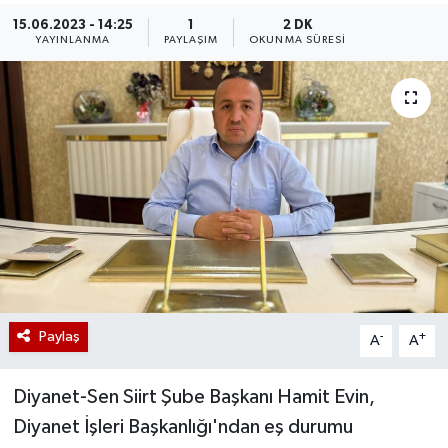
15.06.2023 - 14:25
1
2 DK
YAYINLANMA
PAYLAŞIM
OKUNMA SÜRESI
Paylaş
-
+
A
A
Diyanet-Sen Siirt Şube Başkanı Hamit Evin,
Diyanet İşleri Başkanlığı'ndan eş durumu