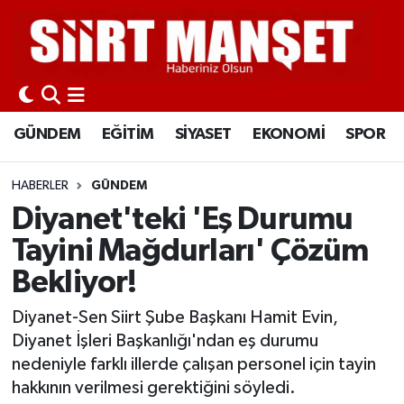
GÜNDEM
Siirt Nöbetçi Eczaneler
EĞİTİM
Siirt Hava Durumu
GÜNDEM
EĞİTİM
SİYASET
EKONOMİ
SPOR
SİYASET
Siirt Namaz Vakitleri
HABERLER
GÜNDEM
EKONOMİ
Siirt Trafik Yoğunluk Haritası
Diyanet'teki 'Eş Durumu
Tayini Mağdurları' Çözüm
SPOR
Süper Lig Puan Durumu ve Fikstür
Bekliyor!
İLÇELER
Tüm Manşetler
Diyanet-Sen Siirt Şube Başkanı Hamit Evin,
Diyanet İşleri Başkanlığı'ndan eş durumu
KÜLTÜR-SANAT
Son Dakika Haberleri
nedeniyle farklı illerde çalışan personel için tayin
hakkının verilmesi gerektiğini söyledi.
SAĞLIK-YAŞAM
Haber Arşivi