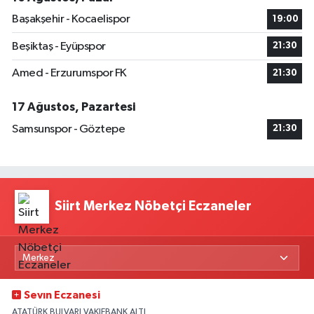
Başakşehir - Kocaelispor
19:00
Beşiktaş - Eyüpspor
21:30
Amed - Erzurumspor FK
21:30
17 Ağustos, Pazartesi
Samsunspor - Göztepe
21:30
Siirt Merkez Nöbetçi Eczaneler
Sevın Eczanesi
ATATÜRK BULVARI VAKIFBANK ALTI