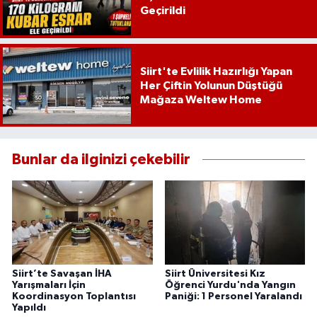
Geçirildi
Siirt'te Evlilik Hazırlığı Yapan
Her Çiftin Yolunun Düştüğü
Mağaza Weltew Home
Bunlar da ilginizi çekebilir
Siirt’te Savaşan İHA
Siirt Üniversitesi Kız
Yarışmaları İçin
Öğrenci Yurdu'nda Yangın
Koordinasyon Toplantısı
Paniği: 1 Personel Yaralandı
Yapıldı