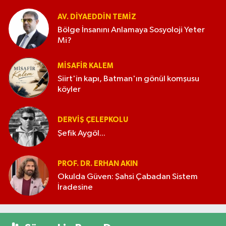
AV. DIYAEDDIN TEMIZ
Bölge İnsanını Anlamaya Sosyoloji Yeter
Mi?
MISAFIR KALEM
Siirt'in kapı, Batman'ın gönül komşusu
köyler
DERVIŞ ÇELEPKOLU
Şefik Aygöl...
PROF. DR. ERHAN AKIN
Okulda Güven: Şahsi Çabadan Sistem
İradesine