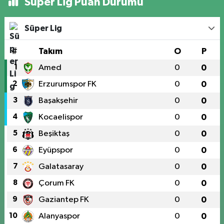
Süper Lig Puan Durumu
Süper Lig
#
Takım
O
P
1
Amed
0
0
2
Erzurumspor FK
0
0
3
Başakşehir
0
0
4
Kocaelispor
0
0
5
Beşiktaş
0
0
6
Eyüpspor
0
0
7
Galatasaray
0
0
8
Çorum FK
0
0
9
Gaziantep FK
0
0
10
Alanyaspor
0
0