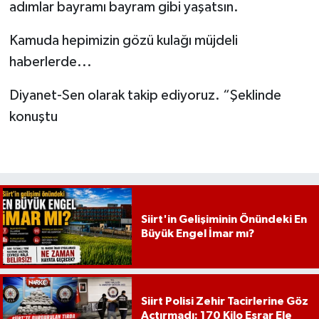
adımlar bayramı bayram gibi yaşatsın.
Kamuda hepimizin gözü kulağı müjdeli
haberlerde...
Diyanet-Sen olarak takip ediyoruz. “Şeklinde
konuştu
Siirt'in Gelişiminin Önündeki En
Büyük Engel İmar mı?
Siirt Polisi Zehir Tacirlerine Göz
Açtırmadı: 170 Kilo Esrar Ele