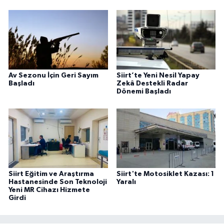
Av Sezonu İçin Geri Sayım
Siirt’te Yeni Nesil Yapay
Başladı
Zekâ Destekli Radar
Dönemi Başladı
Siirt Eğitim ve Araştırma
Siirt'te Motosiklet Kazası: 1
Hastanesinde Son Teknoloji
Yaralı
Yeni MR Cihazı Hizmete
Girdi