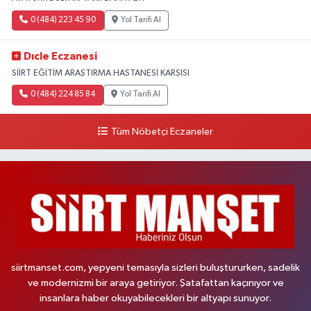
0 (484) 223 45 90
Yol Tarifi Al
Dıcle Eczanesi
SİİRT EĞİTİM ARAŞTIRMA HASTANESİ KARŞISI
0 (484) 224 85 84
Yol Tarifi Al
Tüm Nöbetçi Eczaneler
siirtmanset.com, yepyeni temasıyla sizleri buluştururken, sadelik
ve modernizmi bir araya getiriyor. Şatafattan kaçınıyor ve
insanlara haber okuyabilecekleri bir altyapı sunuyor.